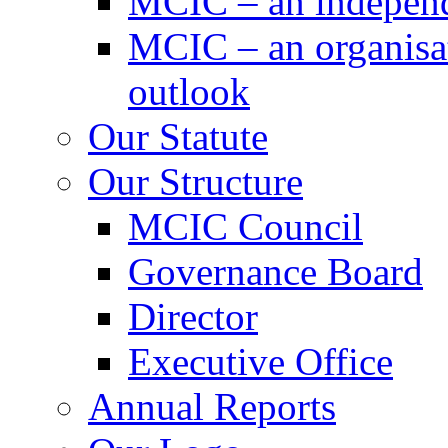
MCIC – an independe
MCIC – an organisat
outlook
Our Statute
Our Structure
MCIC Council
Governance Board
Director
Executive Office
Annual Reports