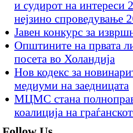
и судирот на интереси 
нејзино спроведување 
Јавен конкурс за изврш
Општините на првата ли
посета во Холандија
Нов кодекс за новинарит
медиуми на заедницата
МЦМС стана полноправн
коалиција на граѓанск
Follow Us