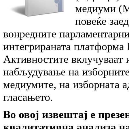
медиуми (М
повеќе зае
вонредните парламентарни
интегрираната платформа 
Активностите вклучуваат 
набљудување на изборните
медиумите, на изборната а
гласањето.
Во овој извештај е през
квалитативна анализа н