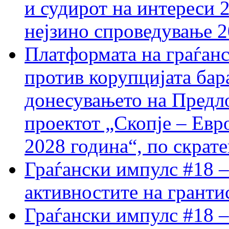
и судирот на интереси 
нејзино спроведување 
Платформата на граѓанс
против корупцијата бар
донесувањето на Предло
проектот „Скопје – Евр
2028 година“, по скрат
Граѓански импулс #18 –
активностите на гранти
Граѓански импулс #18 –