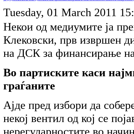
Tuesday, 01 March 2011 15
Некои од медиумите ја пре
Клековски, прв извршен д
на ДСК за финансирање на
Во партиските каси најм
граѓаните
Ајде пред избори да собер
некој вентил од кој се пој
нерегуларностите во начи