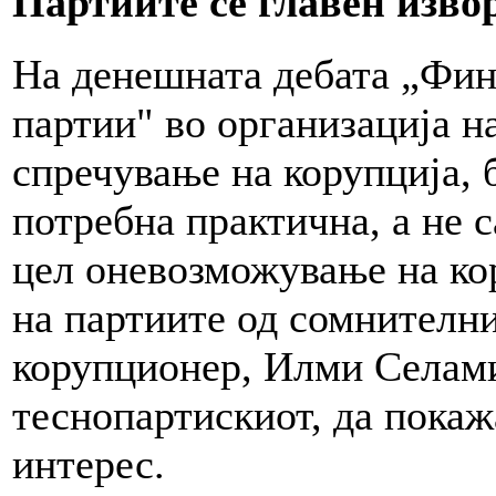
Партиите се главен изво
На денешната дебата „Фин
партии" во организација н
спречување на корупција, 
потребна практична, а не 
цел оневозможување на ко
на партиите од сомнителни
корупционер, Илми Селами 
теснопартискиот, да покаж
интерес.