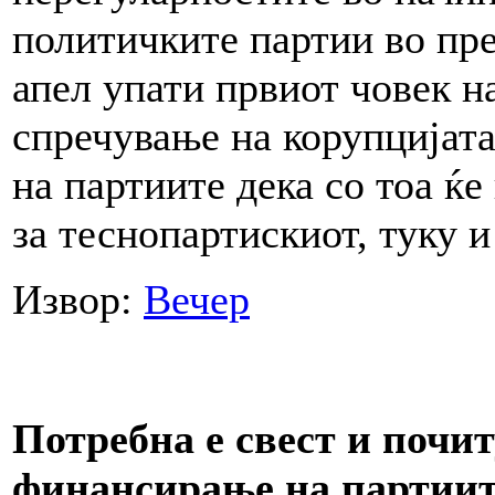
политичките партии во пр
апел упати првиот човек н
спречување на корупцијат
на партиите дека со тоа ќе
за теснопартискиот, туку и
Извор:
Вечер
Потребна е свест и почит
финансирање на партии