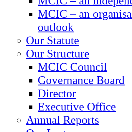
MCIC – an independe
MCIC – an organisat
outlook
Our Statute
Our Structure
MCIC Council
Governance Board
Director
Executive Office
Annual Reports