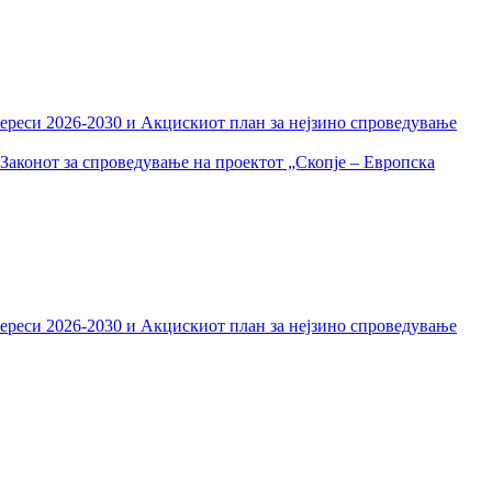
тереси 2026-2030 и Акцискиот план за нејзино спроведување
Законот за спроведување на проектот „Скопје – Европска
тереси 2026-2030 и Акцискиот план за нејзино спроведување