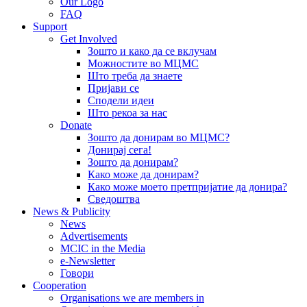
Our Logo
FAQ
Support
Get Involved
Зошто и како да се вклучам
Можностите во МЦМС
Што треба да знаете
Пријави се
Сподели идеи
Што рекоа за нас
Donate
Зошто да донирам во МЦМС?
Донирај сега!
Зошто да донирам?
Како може да донирам?
Како може моето претпријатие да донира?
Сведоштва
News & Publicity
News
Advertisements
MCIC in the Media
e-Newsletter
Говори
Cooperation
Organisations we are members in