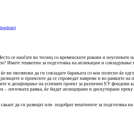
есто се наоѓате во теснец со временските рокови и неуспевате 
деи? Имате тешкотии за подготовка на апликации и совладување
ќе ви овозможи да ги совладате барањата со кои полесно ќе одг
ризиците и проектите да се спроведат навреме и во рамките на п
е и дизајнирање на успешен проект за различни ЕУ фондови каде
ата – логичката рамка, ќе бидат аплицирани и дискутирани прек
и сакаат да ги развијат или подобрат вештините за подготовка н