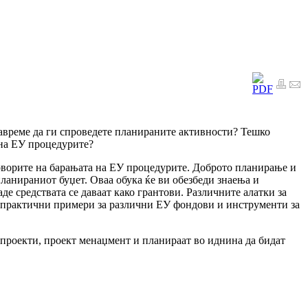
навреме да ги спроведете планираните активности? Тешко
 на ЕУ процедурите?
оворите на барањата на ЕУ процедурите. Доброто планирање и
ланираниот буџет. Оваа обука ќе ви обезбеди знаења и
 средствата се даваат како грантови. Различните алатки за
у практични примери за различни ЕУ фондови и инструменти за
а проекти, проект менаџмент и планираат во иднина да бидат