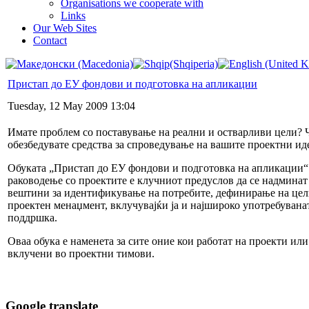
Organisations we cooperate with
Links
Our Web Sites
Contact
Пристап до ЕУ фондови и подготовка на апликации
Tuesday, 12 May 2009 13:04
Имате проблем со поставување на реални и остварливи цели? Ч
обезбедувате средства за спроведување на вашите проектни и
Обуката „Пристап до ЕУ фондови и подготовка на апликации“ 
раководење со проектите е клучниот предуслов да се надминат 
вештини за идентификување на потребите, дефинирање на целит
проектен менаџмент, вклучувајќи ја и најшироко употребуван
поддршка.
Оваа обука е наменета за сите оние кои работат на проекти ил
вклучени во проектни тимови.
Google translate