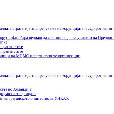
лната стратегија за спречување на корупцијата и судирот на ин
орупцијата бара веднаш да се стопира донесувањето на Предлог-
апка
а грантистите
а грантистите
тавници на МЦМС и партнерските организации
лната стратегија за спречување на корупцијата и судирот на ин
сета во Холандија
едиуми на заедницата
ја на граѓанското општество за УНКАК