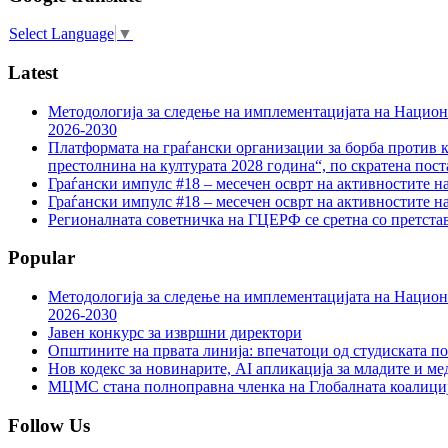
Select Language
▼
Latest
Методологија за следење на имплементацијата на Национа
2026-2030
Платформата на граѓански организации за борба против к
престолнина на културата 2028 година“, по скратена пост
Граѓански импулс #18 – месечен осврт на активностите н
Граѓански импулс #18 – месечен осврт на активностите н
Регионалната советничка на ГЦЕРФ се сретна со претс
Popular
Методологија за следење на имплементацијата на Национа
2026-2030
Јавен конкурс за извршни директори
Општините на првата линија: впечатоци од студиската по
Нов кодекс за новинарите, AI апликација за младите и м
МЦМС стана полноправна членка на Глобалната коалици
Follow Us