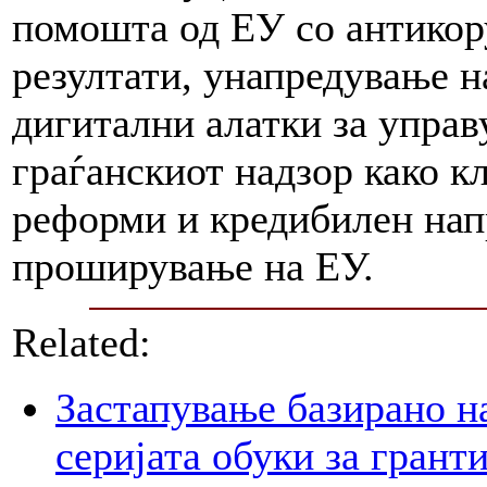
помошта од ЕУ со антикор
резултати, унапредување н
дигитални алатки за управ
граѓанскиот надзор како к
реформи и кредибилен нап
проширување на ЕУ.
Related:
Застапување базирано н
серијата обуки за грант