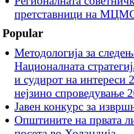
Регионалната советничк
претставници на МЦМС 
Popular
Методологија за следењ
Националната стратегиј
и судирот на интереси 
нејзино спроведување 
Јавен конкурс за изврш
Општините на првата ли
посета во Холандија