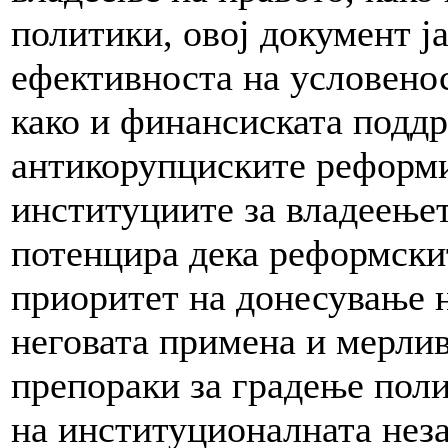
политики, овој документ ја
ефективноста на условено
како и финансиската подд
антикорупциските реформи
институциите за владеењет
потенцира дека реформскит
приоритет на донесување н
неговата примена и мерлив
препораки за градење поли
на институционалната неза