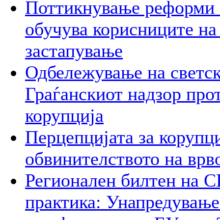
Поттикнување реформи 
обучува корисниците на
застапување
Одбележување на светск
Граѓанскиот надзор про
корупција
Перцепцијата за корупци
обвинителството на врв
Регионален билтен на С
практика: Унапредување