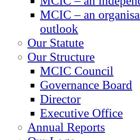
MCIC – an independe
MCIC – an organisat
outlook
Our Statute
Our Structure
MCIC Council
Governance Board
Director
Executive Office
Annual Reports