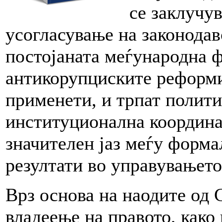
се заклучув
усогласување на законодав
постојаната меѓународна 
антикорупциските реформи
применети, и трпат полити
институционална координа
значителен јаз меѓу форма
резултати во управувањето
Врз основа на наодите од
владеење на правото, како