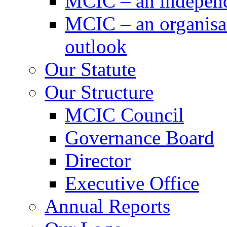
MCIC – an independe
MCIC – an organisat
outlook
Our Statute
Our Structure
MCIC Council
Governance Board
Director
Executive Office
Annual Reports