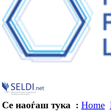
Се наоѓаш тука :
Home