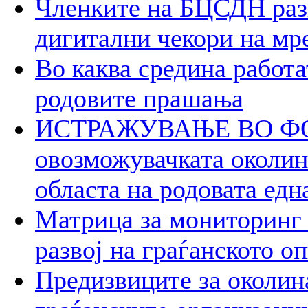
Членките на БЦСДН разг
дигитални чекори на мр
Во каква средина работа
родовите прашања
ИСТРАЖУВАЊЕ ВО ФОК
овозможувачката околина
областа на родовата едн
Матрица за мониторинг 
развој на граѓанското о
Предизвиците за околин