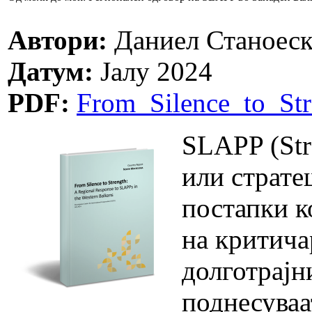
Автори:
Даниел Станоеск
Датум:
Јалу 2024
PDF:
From_Silence_to_St
SLAPP (Stra
или страте
постапки к
на критича
долготрајн
поднесуваа