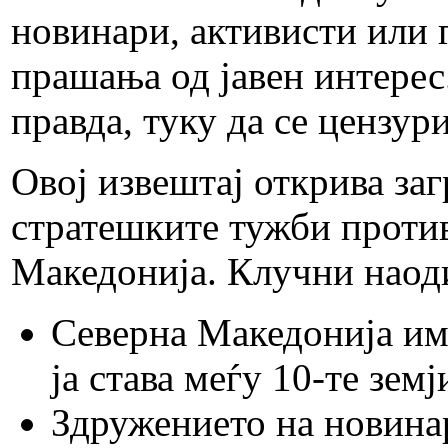
новинари, активисти или 
прашања од јавен интерес
правда, туку да се цензур
Овој извештај открива за
стратешките тужби против
Македонија. Клучни наоди
Северна Македонија им
ја става меѓу 10-те зем
Здружението на новина