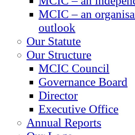
MCIC – an independe
MCIC – an organisat
outlook
Our Statute
Our Structure
MCIC Council
Governance Board
Director
Executive Office
Annual Reports