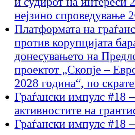
и судирот на интереси 
нејзино спроведување 
Платформата на граѓанс
против корупцијата бар
донесувањето на Предло
проектот „Скопје – Евр
2028 година“, по скрат
Граѓански импулс #18 –
активностите на гранти
Граѓански импулс #18 –