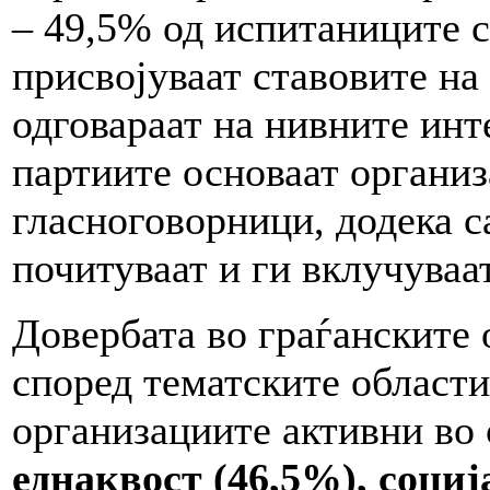
– 49,5% од испитаниците с
присвојуваат ставовите на
одговараат на нивните инт
партиите основаат организ
гласноговорници, додека с
почитуваат и ги вклучуваа
Довербата во граѓанските 
според тематските области 
организациите активни во
еднаквост (46,5%)
, соци