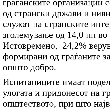
граѓанските организации 
од странски држави и нив
служат на странските инте
зголемување од 14,0 пп во
Истовремено, 24,2% верув
формирани од граѓаните за
општо добро.
Испитаниците имаат подел
улогата и придонесот на г
општеството, при што најв