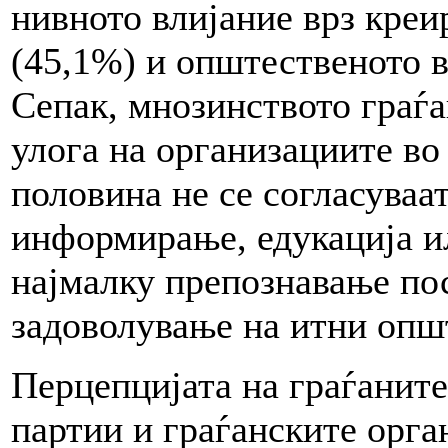
нивното влијание врз креи
(45,1%) и општественото в
Сепак, мнозинството граѓа
улога на организациите во
половина не се согласуваа
информирање, едукација и
најмалку препознавање по
задоволување на итни опш
Перцепцијата на граѓаните
партии и граѓанските орг