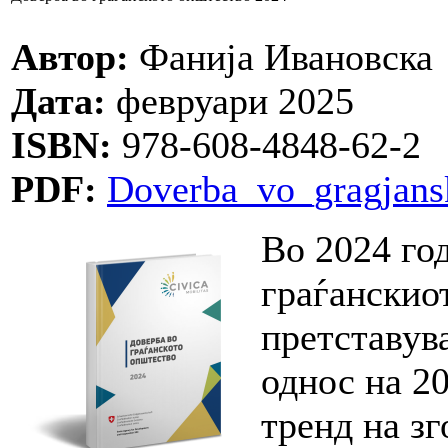
Автор:
Фанија Ивановска
Дата:
февруари 2025
ISBN:
978-608-4848-62-2
PDF:
Doverba_vo_gragjans
Во 2024 год
граѓанскио
претставув
однос на 2
тренд на з