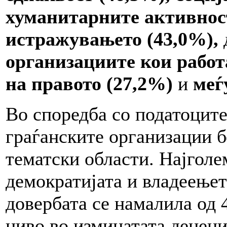
хуманитарните активнос
истражувањето (43,0%),
организациите кои работ
на правото (27,2%)
и
меѓу
Во споредба со податоците
граѓанските организации 
тематски области. Најголе
демократијата и владеењет
довербата се намалила од 
ниво во изминатата децени