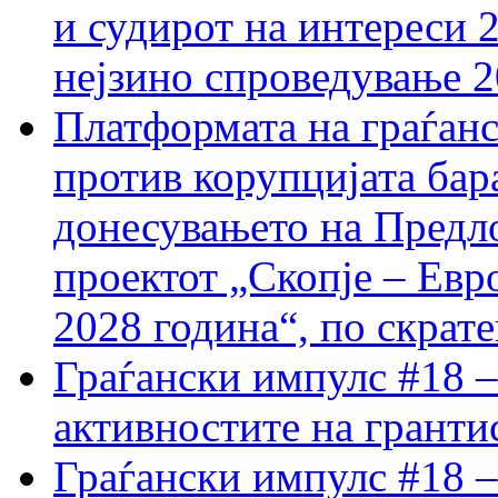
и судирот на интереси 
нејзино спроведување 
Платформата на граѓанс
против корупцијата бар
донесувањето на Предло
проектот „Скопје – Евр
2028 година“, по скрат
Граѓански импулс #18 –
активностите на гранти
Граѓански импулс #18 –