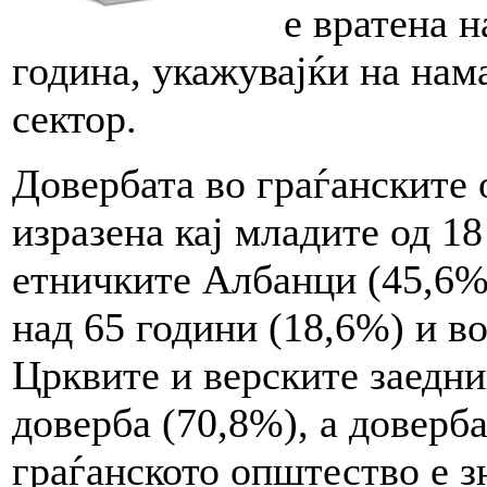
е вратена н
година, укажувајќи на нам
сектор.
Довербата во граѓанските 
изразена кај младите од 18
етничките Албанци (45,6%)
над 65 години (18,6%) и в
Црквите и верските заедни
доверба (70,8%), а доверб
граѓанското општество е з