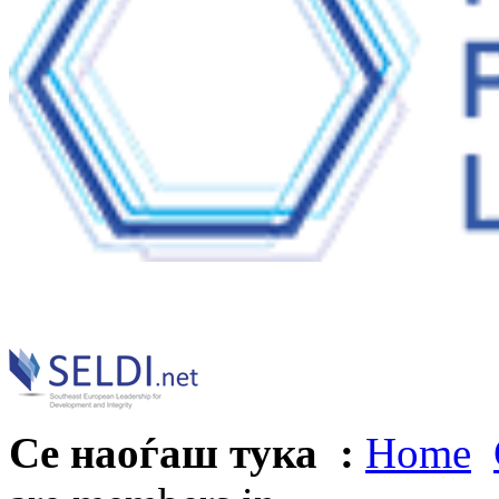
Се наоѓаш тука :
Home