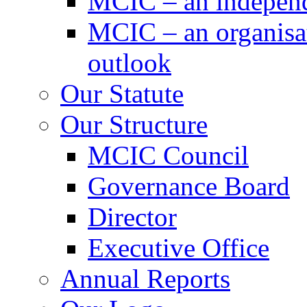
MCIC – an independe
MCIC – an organisat
outlook
Our Statute
Our Structure
MCIC Council
Governance Board
Director
Executive Office
Annual Reports