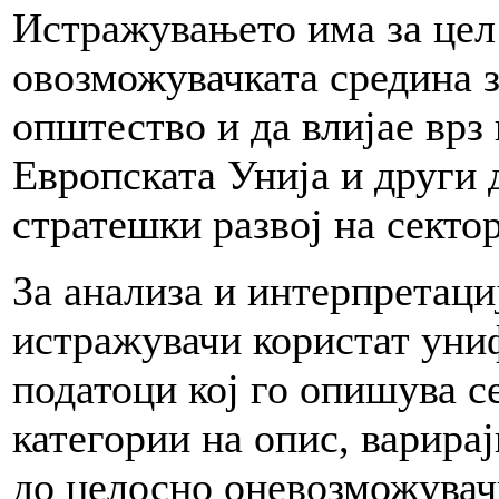
Истражувањето има за цел 
овозможувачката средина з
општество и да влијае врз
Европската Унија и други
стратешки развој на сектор
За анализа и интерпретаци
истражувачи користат уни
податоци кој го опишува се
категории на опис, варира
до целосно оневозможувачк