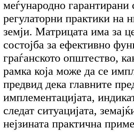
меѓународно гарантирани 
регулаторни практики на н
земји. Матрицата има за ц
состојба за ефективно фун
граѓанското општество, ка
рамка која може да се имп
предвид дека главните пре
имплементацијата, индикат
следат ситуацијата, земајќ
нејзината практична приме