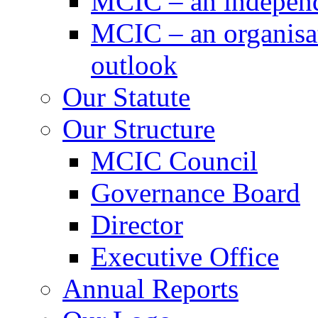
MCIC – an independe
MCIC – an organisat
outlook
Our Statute
Our Structure
MCIC Council
Governance Board
Director
Executive Office
Annual Reports