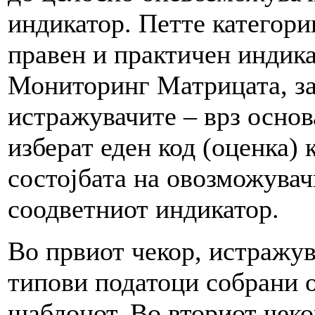
индикатор. Петте категори
правен и практичен индик
Мониторинг Матрицата, за
истражувачите – врз основ
изберат еден код (оценка) 
состојбата на овозможувач
соодветниот индикатор.
Во првиот чекор, истражув
типови податоци собрани о
шаблонот. Во вториот чекор