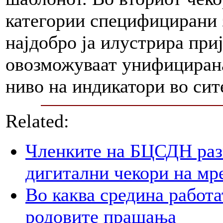
категории специфицирани з
најдобро ја илустрира при
овозможуваат унифицирана
ниво на индикатори во си
Related:
Членките на БЦСДН разг
дигитални чекори на мр
Во каква средина работа
родовите прашања