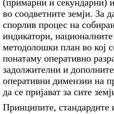
(примарни и секундарни) 
во соодветните земји. За д
спорлив процес на собира
индикатори, националните
методолошки план во кој с
понатаму оперативно разр
задолжителни и дополнител
оперативни димензии на п
да се пријават за сите земј
Принципите, стандардите и