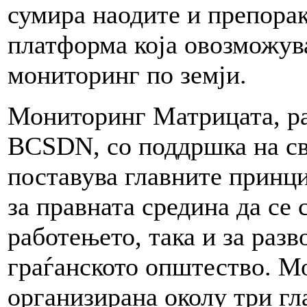
сумира наодите и препораки
платформа која овозможува
мониторинг по земји.
Мониторинг Матрицата, ра
BCSDN, со поддршка на св
поставува главните принци
за правната средина да се 
работењето, така и за разв
граѓанското општество. М
организирана околу три гл