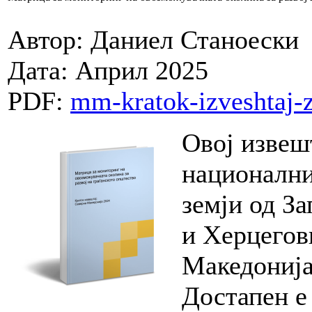
Автор: Даниел Станоески
Дата: Април 2025
PDF:
mm-kratok-izveshtaj-
Овој извешт
национални
земји од З
и Херцегов
Македонија
Достапен е 