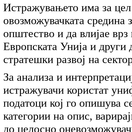
Истражувањето има за цел 
овозможувачката средина з
општество и да влијае врз
Европската Унија и други
стратешки развој на сектор
За анализа и интерпретаци
истражувачи користат уни
податоци кој го опишува се
категории на опис, варира
до целосно оневозможувачк