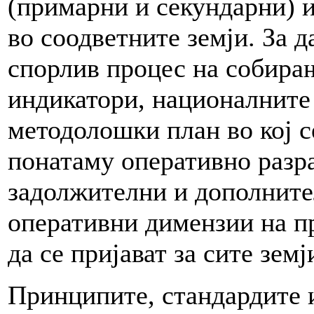
(примарни и секундарни) 
во соодветните земји. За д
спорлив процес на собира
индикатори, националните
методолошки план во кој с
понатаму оперативно разр
задолжителни и дополнител
оперативни димензии на п
да се пријават за сите земј
Принципите, стандардите и