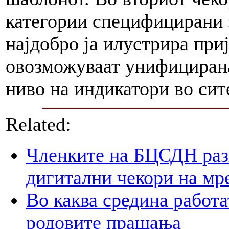
категории специфицирани з
најдобро ја илустрира при
овозможуваат унифицирана
ниво на индикатори во си
Related:
Членките на БЦСДН разг
дигитални чекори на мр
Во каква средина работа
родовите прашања