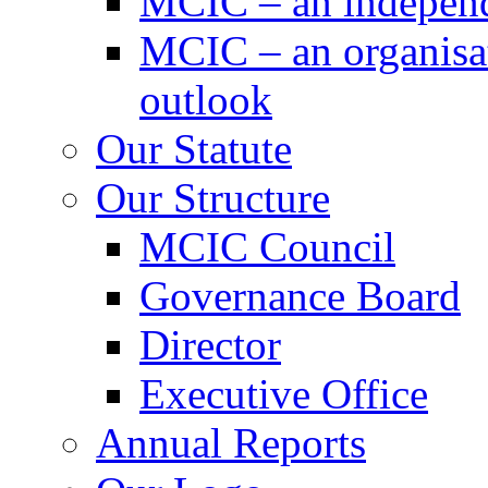
MCIC – an independe
MCIC – an organisat
outlook
Our Statute
Our Structure
MCIC Council
Governance Board
Director
Executive Office
Annual Reports