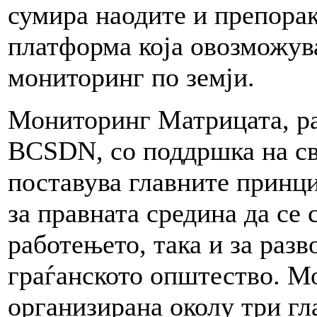
сумира наодите и препораки
платформа која овозможува
мониторинг по земји.
Мониторинг Матрицата, ра
BCSDN, со поддршка на св
поставува главните принци
за правната средина да се 
работењето, така и за разв
граѓанското општество. М
организирана околу три гл