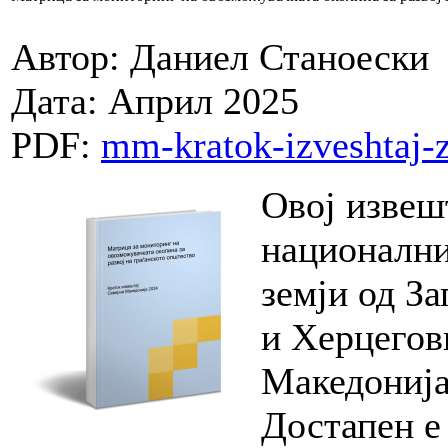
Автор: Даниел Станоески
Дата: Април 2025
PDF:
mm-kratok-izveshtaj-
Овој извешт
национални
земји од З
и Херцегов
Македонија
Достапен е 