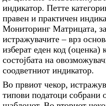
индикатор. Петте категори
правен и практичен индик
Мониторинг Матрицата, за
истражувачите – врз основ
изберат еден код (оценка) 
состојбата на овозможувач
соодветниот индикатор.
Во првиот чекор, истражув
типови податоци собрани о
шаблонот. Во вториот чекор