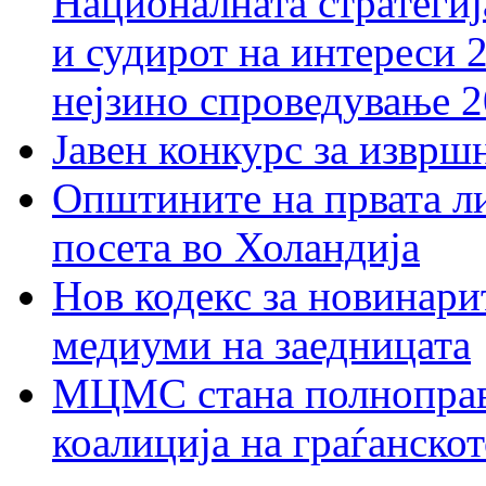
Националната стратегиј
и судирот на интереси 
нејзино спроведување 
Јавен конкурс за изврш
Општините на првата ли
посета во Холандија
Нов кодекс за новинарит
медиуми на заедницата
МЦМС стана полноправн
коалиција на граѓанск