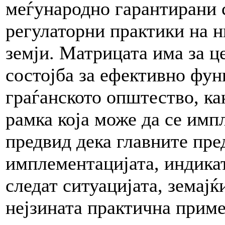
меѓународно гарантирани 
регулаторни практики на н
земји. Матрицата има за ц
состојба за ефективно фун
граѓанското општество, ка
рамка која може да се имп
предвид дека главните пре
имплементацијата, индикат
следат ситуацијата, земајќ
нејзината практична приме