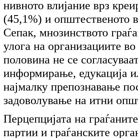
нивното влијание врз креи
(45,1%) и општественото в
Сепак, мнозинството граѓа
улога на организациите во
половина не се согласуваа
информирање, едукација и
најмалку препознавање по
задоволување на итни опш
Перцепцијата на граѓаните
партии и граѓанските орг