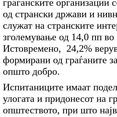
граѓанските организации 
од странски држави и нив
служат на странските инте
зголемување од 14,0 пп во
Истовремено, 24,2% верув
формирани од граѓаните за
општо добро.
Испитаниците имаат подел
улогата и придонесот на г
општеството, при што најв