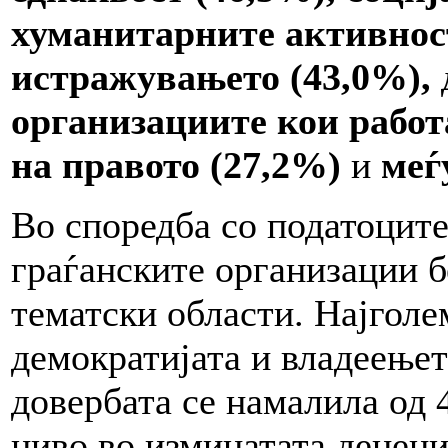
хуманитарните активнос
истражувањето (43,0%),
организациите кои работ
на правото (27,2%)
и
меѓу
Во споредба со податоците
граѓанските организации 
тематски области. Најголе
демократијата и владеењет
довербата се намалила од 
ниво во изминатата децени