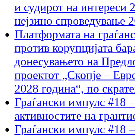
и судирот на интереси 
нејзино спроведување 
Платформата на граѓанс
против корупцијата бар
донесувањето на Предло
проектот „Скопје – Евр
2028 година“, по скрат
Граѓански импулс #18 –
активностите на гранти
Граѓански импулс #18 –