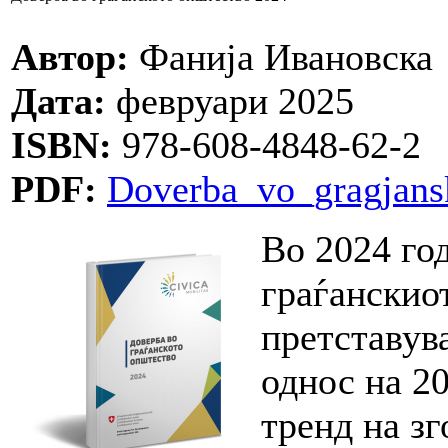
Автор:
Фанија Ивановска
Дата:
февруари 2025
ISBN:
978-608-4848-62-2
PDF:
Doverba_vo_gragjans
Во 2024 год
граѓанскио
претставув
однос на 2
тренд на з