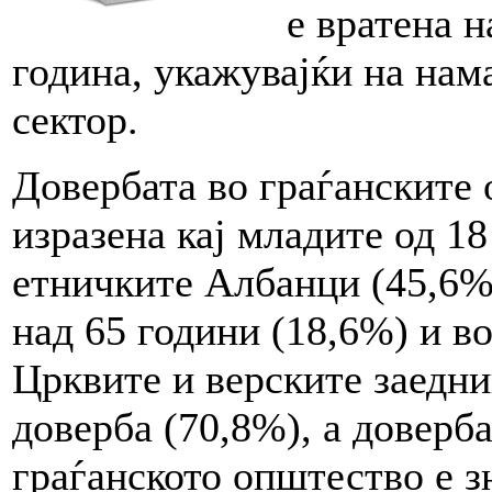
е вратена н
година, укажувајќи на нам
сектор.
Довербата во граѓанските 
изразена кај младите од 18
етничките Албанци (45,6%)
над 65 години (18,6%) и в
Црквите и верските заедни
доверба (70,8%), а доверб
граѓанското општество е з