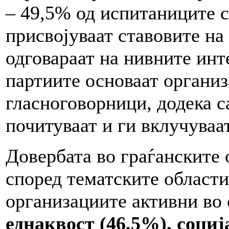
– 49,5% од испитаниците с
присвојуваат ставовите на
одговараат на нивните инт
партиите основаат организ
гласноговорници, додека с
почитуваат и ги вклучуваа
Довербата во граѓанските 
според тематските области 
организациите активни во
еднаквост (46,5%)
, соци