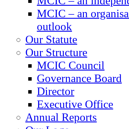
MCIC – an independe
MCIC – an organisat
outlook
Our Statute
Our Structure
MCIC Council
Governance Board
Director
Executive Office
Annual Reports