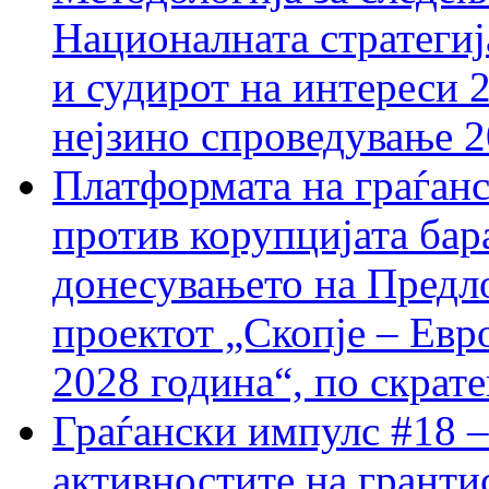
Националната стратегиј
и судирот на интереси 
нејзино спроведување 
Платформата на граѓанс
против корупцијата бар
донесувањето на Предло
проектот „Скопје – Евр
2028 година“, по скрат
Граѓански импулс #18 –
активностите на гранти