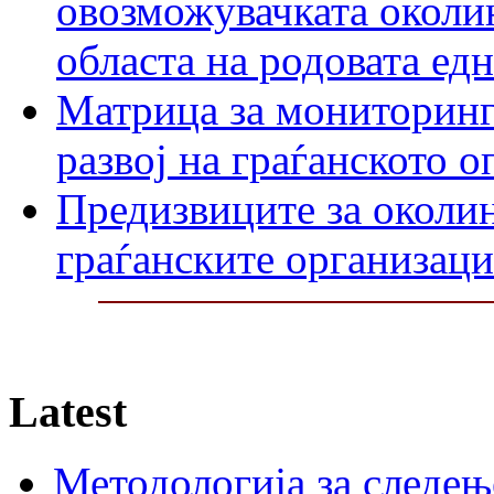
овозможувачката околин
областа на родовата ед
Матрица за мониторинг
развој на граѓанското 
Предизвиците за околин
граѓанските организаци
Latest
Методологија за следењ