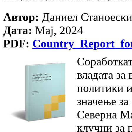
Автор:
Даниел Станоеск
Дата:
Мај, 2024
PDF:
Country_Report_f
Соработкат
владата за
политики и
значење за
Северна Ма
клучни за 