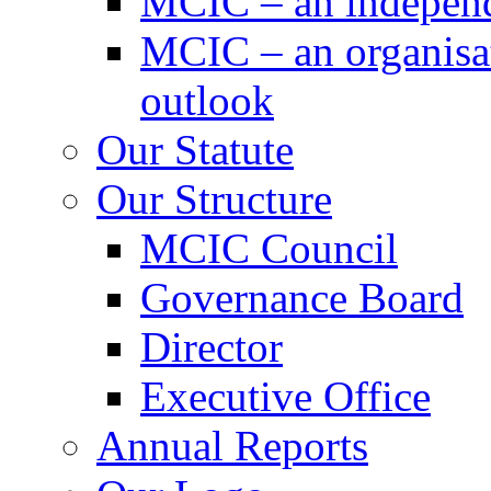
MCIC – an independe
MCIC – an organisat
outlook
Our Statute
Our Structure
MCIC Council
Governance Board
Director
Executive Office
Annual Reports