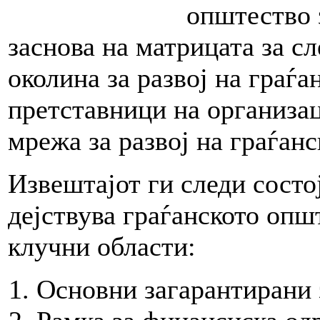
општество 
заснова на матрицата за с
околина за развој на граѓа
претставници на организа
мрежа за развој на граѓа
Извештајот ги следи состој
дејствува граѓанското опш
клучни области:
Основни загарантирани 