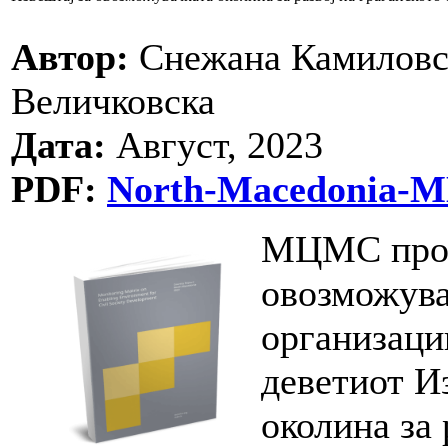
Автор:
Снежана Камиловск
Величковска
Дата:
Август, 2023
PDF:
North-Macedonia-MM
МЦМС прод
овозможува
организации
деветиот И
околина за 