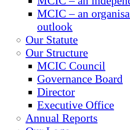
MCIC – an independe
MCIC – an organisat
outlook
Our Statute
Our Structure
MCIC Council
Governance Board
Director
Executive Office
Annual Reports