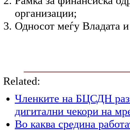
Рамка за финансиска од
организации;
Односот меѓу Владата и
Related:
Членките на БЦСДН разг
дигитални чекори на мр
Во каква средина работа