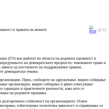
квост и правата на жените
ции (ГО) кои работат во областа на родовата еднаквост и
апредувањето на демократските вредности, човековите права и
а зависи од постоењето на поддржувачки правни,
те демократски текови.
 организации. Прво, слободите на здружување, мирно собирање
овање организации, мирно собирање и јавно изнесување
и гаранции и практичните реалности, како што се
пување на родовите прашања.
 и долгорочната стабилност на организациите. Освен
ансирање, избегнување политичка зависност и справување со