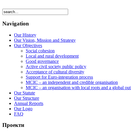
Navigation
Our History
Our Vision, Mission and Strategy
Our Objectives
Social cohesion
Local and rural development
Good governance
Active civil society public policy
Acceptance of cultural diversity
Support for Euro-integration process
MCIC – an independent and credible organisation
MCIC – an organisation with local roots and a global ou
Our Statute
Our Structure
Annual Reports
Our Logo
FAQ
Проекти