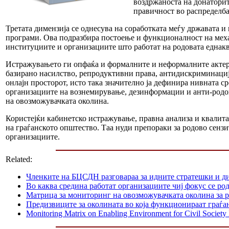
воздржаноста на донатори
правичност во распределба
Третата димензија се однесува на соработката меѓу државата и 
програми. Ова подразбира постоење и функционалност на меха
институциите и организациите што работат на родовата еднакв
Истражувањето ги опфаќа и формалните и неформалните актери
базирано насилство, репродуктивни права, антидискриминациј
онлајн просторот, исто така значително ја дефинира нивната 
организациите на вознемирување, дезинформации и анти-родов
на овозможувачката околина.
Користејќи кабинетско истражување, правна анализа и квалитат
на граѓанското општество. Таа нуди препораки за родово сензи
организациите.
Related:
Членките на БЦСДН разговараа за идните стратешки и д
Во каква средина работат организациите чиј фокус се р
Матрица за мониторинг на овозможувачката околина за р
Предизвиците за околината во која функционираат граѓа
Monitoring Matrix on Enabling Environment for Civil Societ