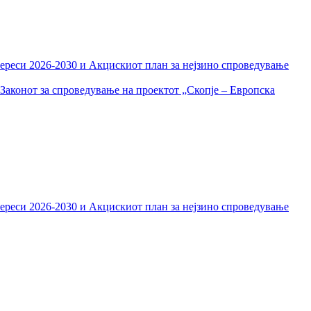
тереси 2026-2030 и Акцискиот план за нејзино спроведување
Законот за спроведување на проектот „Скопје – Европска
тереси 2026-2030 и Акцискиот план за нејзино спроведување