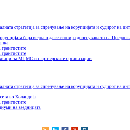
лната стратегија за спречување на корупцијата и судирот на ин
орупцијата бара веднаш да се стопира донесувањето на Предлог-
апка
а грантистите
а грантистите
тавници на МЦМС и партнерските организации
лната стратегија за спречување на корупцијата и судирот на ин
сета во Холандија
а грантистите
едиуми на заедницата