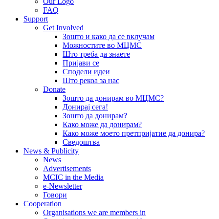
Our Logo
FAQ
Support
Get Involved
Зошто и како да се вклучам
Можностите во МЦМС
Што треба да знаете
Пријави се
Сподели идеи
Што рекоа за нас
Donate
Зошто да донирам во МЦМС?
Донирај сега!
Зошто да донирам?
Како може да донирам?
Како може моето претпријатие да донира?
Сведоштва
News & Publicity
News
Advertisements
MCIC in the Media
e-Newsletter
Говори
Cooperation
Organisations we are members in