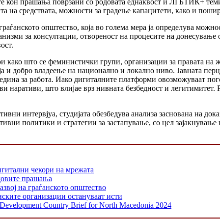
те кон прашања поврзани со родовата еднаквост и ЛГБТИК+ теми
та на средствата, можности за градење капацитети, како и поши
граѓанското општество, која во голема мера ја определува можно
низми за консултации, отвореност на процесите на донесување о
ост.
 како што се феминистички групи, организации за правата на ж
а и добро владеење на национално и локално ниво. Јавната пер
средина за работа. Иако дигиталните платформи овозможуваат пог
и наративи, што влијае врз нивната безбедност и легитимитет. 
ивни интервјуа, студијата обезбедува анализа заснована на док
тивни политики и стратегии за застапување, со цел зајакнување
игитални чекори на мрежата
одовите прашања
азвој на граѓанското општество
нските организации остануваат исти
y Development Country Brief for North Macedonia 2024