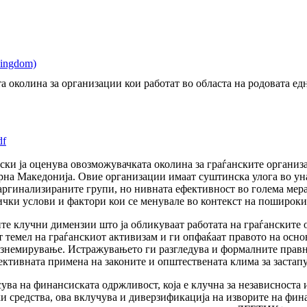
ина за организации кои работат во областа на родовата една
df
ки ја оценува овозможувачката околина за граѓанските организа
рна Македонија. Овие организации имаат суштинска улога во ун
аргинализираните групи, но нивната ефективност во голема мер
чки услови и фактори кои се менувале во контекст на пошироки
ите клучни димензии што ја обликуваат работата на граѓанските
т темел на граѓанскиот активизам и ги опфаќаат правото на осн
ознемирување. Истражувањето ги разгледува и формалните правн
ективната примена на законите и општествената клима за заста
сува на финансиската одржливост, која е клучна за независноста
 средства, ова вклучува и диверзификација на изворите на фин