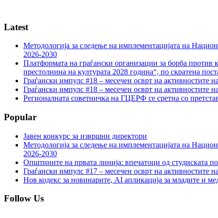
Latest
Методологија за следење на имплементацијата на Национа
2026-2030
Платформата на граѓански организации за борба против к
престолнина на културата 2028 година“, по скратена пост
Граѓански импулс #18 – месечен осврт на активностите н
Граѓански импулс #18 – месечен осврт на активностите н
Регионалната советничка на ГЦЕРФ се сретна со претс
Popular
Јавен конкурс за извршни директори
Методологија за следење на имплементацијата на Национа
2026-2030
Општините на првата линија: впечатоци од студиската по
Граѓански импулс #17 – месечен осврт на активностите н
Нов кодекс за новинарите, AI апликација за младите и м
Follow Us