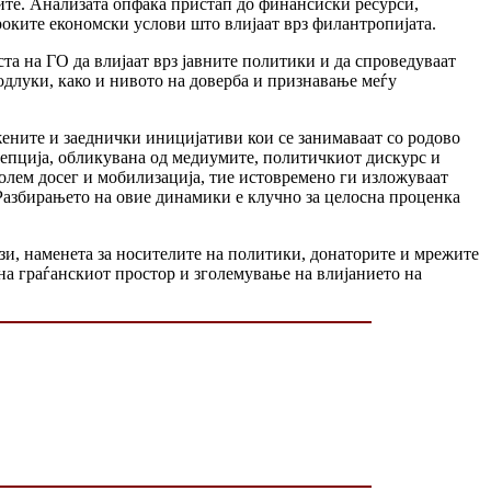
те. Анализата опфаќа пристап до финансиски ресурси,
роките економски услови што влијаат врз филантропијата.
ста на ГО да влијаат врз јавните политики и да спроведуваат
длуки, како и нивото на доверба и признавање меѓу
ените и заеднички иницијативи кои се занимаваат со родово
цепција, обликувана од медиумите, политичкиот дискурс и
олем досег и мобилизација, тие истовремено ги изложуваат
Разбирањето на овие динамики е клучно за целосна проценка
ази, наменета за носителите на политики, донаторите и мрежите
 на граѓанскиот простор и зголемување на влијанието на