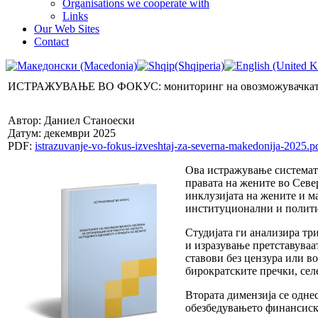
Organisations we cooperate with
Links
Our Web Sites
Contact
ИСТРАЖУВАЊЕ ВО ФОКУС: мониторинг на овозможувачката окол
Автор: Даниел Станоески
Датум: декември 2025
PDF:
istrazuvanje-vo-fokus-izveshtaj-za-severna-makedonija-2025.p
Ова истражување систематс
правата на жените во Севе
инклузијата на жените и м
институционални и полити
Студијата ги анализира тр
и изразување претставуваа
ставови без цензура или в
бирократските пречки, сел
Втората димензија се одне
обезбедувањето финансиски