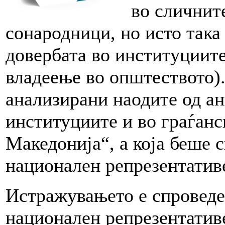
во сличните
сонародници, но исто така
довербата во институциит
владеење во општеството).
анализирани наодите од ан
институциите и во граѓанс
Македонија“, а која беше 
национален репрезентатив
Истражувањето е спроведен
национален репрезентатив