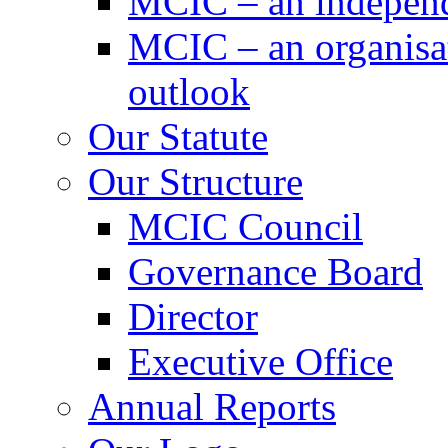
MCIC – an independe
MCIC – an organisat
outlook
Our Statute
Our Structure
MCIC Council
Governance Board
Director
Executive Office
Annual Reports