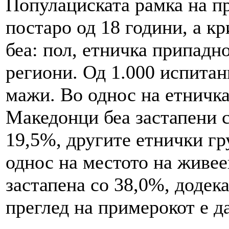
Популациската рамка на п
постаро од 18 години, а к
беа: пол, етничка припадно
региони. Од 1.000 испитан
мажи. Во однос на етничка
Македонци беа застапени 
19,5%, другите етнички гр
однос на местото на живее
застапена со 38,0%, додек
преглед на примерокот е д