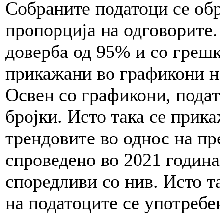
Собраните податоци се обр
пропорција на одговорите.
доверба од 95% и со грешка
прикажани во графикони н
Освен со графикони, подат
бројки. Исто така се прик
трендовите во однос на п
спроведено во 2021 година
споредливи со нив. Исто т
на податоците се употребе