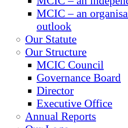
MCIC – an independe
MCIC – an organisat
outlook
Our Statute
Our Structure
MCIC Council
Governance Board
Director
Executive Office
Annual Reports