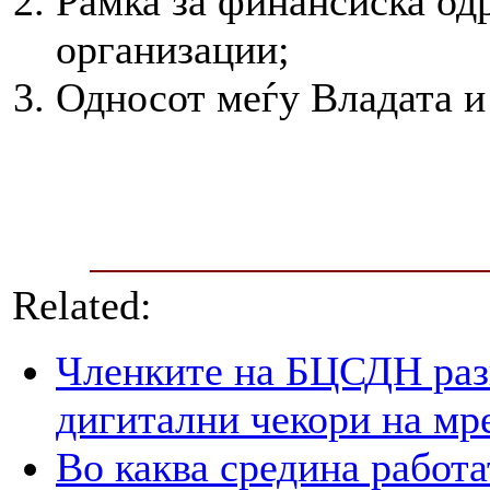
Рамка за финансиска од
организации;
Односот меѓу Владата и
Related:
Членките на БЦСДН разг
дигитални чекори на мр
Во каква средина работа