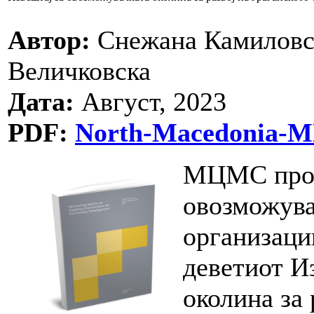
Автор:
Снежана Камиловск
Величковска
Дата:
Август, 2023
PDF:
North-Macedonia-MM
МЦМС прод
овозможува
организации
деветиот И
околина за 