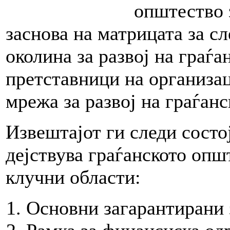
општество 
заснова на матрицата за с
околина за развој на граѓа
претставници на организа
мрежа за развој на граѓа
Извештајот ги следи состој
дејствува граѓанското опш
клучни области:
Основни загарантирани 