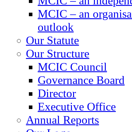
MCIC – an independe
MCIC – an organisat
outlook
Our Statute
Our Structure
MCIC Council
Governance Board
Director
Executive Office
Annual Reports