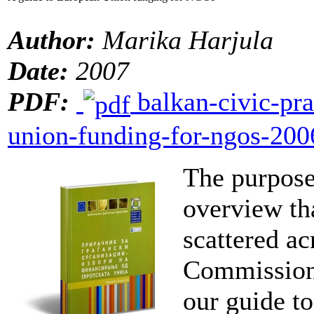
Author:
Marika Harjula
Date:
2007
PDF:
balkan-civic-pra
union-funding-for-ngos-200
The purpose 
overview th
scattered ac
Commission 
our guide t