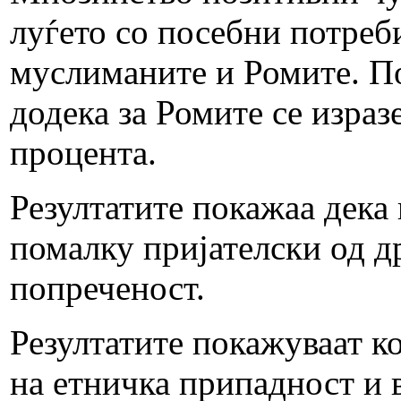
луѓето со посебни потреб
муслиманите и Ромите. По
додека за Ромите се израз
процента.
Резултатите покажаа дека
помалку пријателски од др
попреченост.
Резултатите покажуваат к
на етничка припадност и 