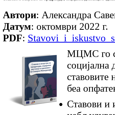
Автори
: Александра Саве
Датум
: октомври 2022 г.
PDF
:
Stavovi_i_iskustvo_
МЦМС го сп
социјална 
ставовите 
беа опфате
Ставови и 