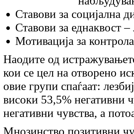
набљудуван
Ставови за социјална д
Ставови за еднаквост –
Мотивација за контрола
Наодите од истражувањето
кои се цел на отворено и
овие групи спаѓаат: лезби
високи 53,5% негативни ч
негативни чувства, а пото
Мнозинство позитивни чувс