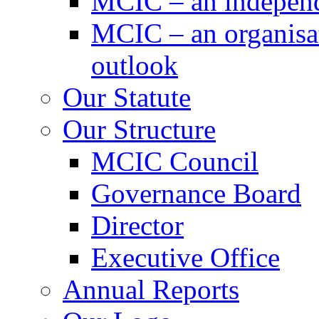
MCIC – an independe
MCIC – an organisat
outlook
Our Statute
Our Structure
MCIC Council
Governance Board
Director
Executive Office
Annual Reports