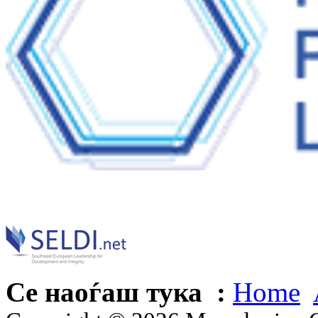
Се наоѓаш тука :
Home