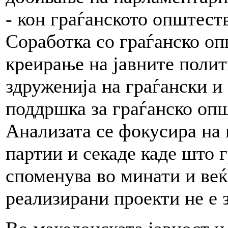
- кон граѓанското општест
Соработка со граѓанско о
креирање на јавните полит
здруженија на граѓански 
поддршка за граѓанско опш
Анализата се фокусира на
партии и секаде каде што 
споменува во минати и веќ
реализирани проекти не е 