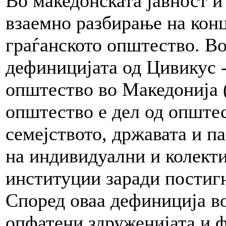
Во македонската јавност и
взаемно разбирање на конц
граѓанското општество. Во
дефиницијата од Цивикус -
општество во Македонија
општество е дел од опште
семејството, државата и па
на индивидуални и колект
институции заради постиг
Според оваа дефиниција во
опфатени здруженијата и 