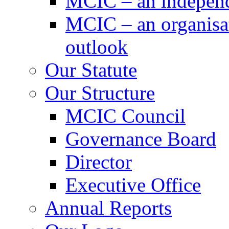
MCIC – an independe
MCIC – an organisat
outlook
Our Statute
Our Structure
MCIC Council
Governance Board
Director
Executive Office
Annual Reports