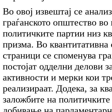
Во овој извештај се анали
граѓанското општество во
политичките партии низ к
призма. Во квантитативна 
страници се споменува гра
постојат одделни делови з
активности и мерки кои тр
реализираат. Додека, за к
заложбите на политичките 
добивање на парламентарн