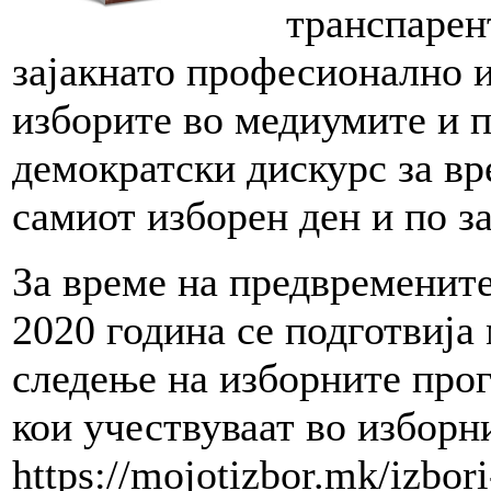
транспарен
зајакнато професионално и
изборите во медиумите и 
демократски дискурс за вр
самиот изборен ден и по з
За време на предвременит
2020 година се подготвија
следење на изборните про
кои учествуваат во изборн
https://mojotizbor.mk/izbor