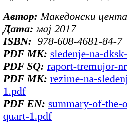
Автор:
Македонски центар
Дата:
мај 2017
ISBN:
978-608-4681-84-7
PDF MK:
sledenje-na-dksk-
PDF SQ:
raport-tremujor-n
PDF MK:
rezime-na-sleden
1.pdf
PDF EN:
summary-of-the-o
quart-1.pdf