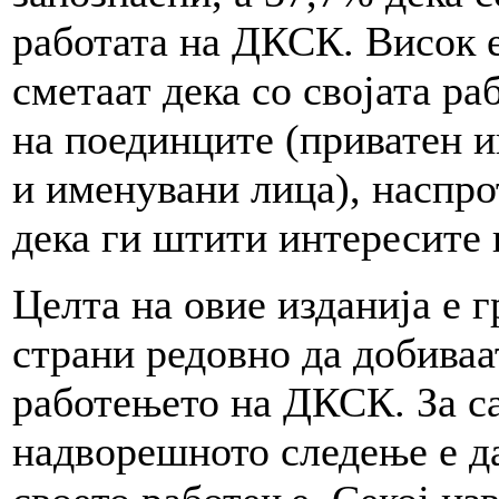
работата на ДКСК. Висок е
сметаат дека со својата р
на поединците (приватен и
и именувани лица), наспро
дека ги штити интересите 
Целта на овие изданија е г
страни редовно да добиваа
работењето на ДКСК. За с
надворешното следење е да