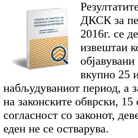
Резултатите
ДКСК за пе
2016г. се д
извештаи к
објавувани
вкупно 25 
набљудуваниот период, а з
на законските обврски, 15 
согласност со законот, дев
еден не се остварува.