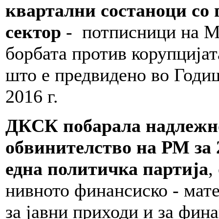
квартални состаноци со 
сектор
- потписници на М
борбата против корупцијат
што е предвидено во Годиш
2016 г.
ДКСК побарала надлежно
обвинителство на РМ за 
една политичка партија
,
нивното финансиско - мат
за јавни приходи и за фин