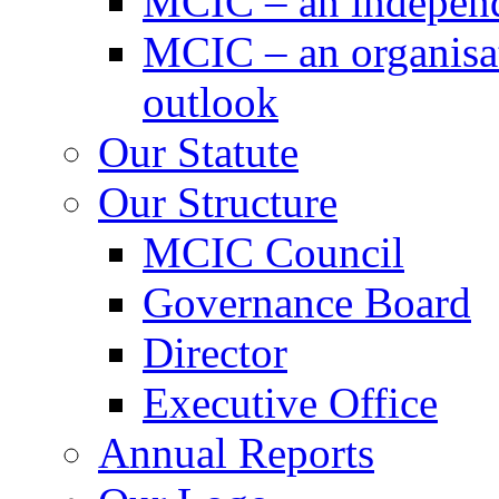
MCIC – an independe
MCIC – an organisat
outlook
Our Statute
Our Structure
MCIC Council
Governance Board
Director
Executive Office
Annual Reports