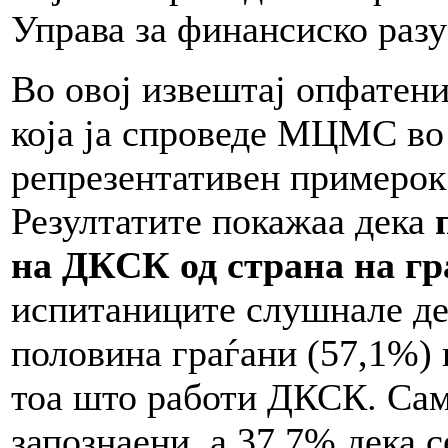
Управа за финансиско разу
Во овој извештај опфатени
која ја спроведе МЦМС во 
репрезентативен примерок
Резултатите покажаа дека
на ДКСК од страна на гр
испитаниците слушнале де
половина граѓани (57,1%) 
тоа што работи ДКСК. Сам
запознаени, а 37,7% дека с