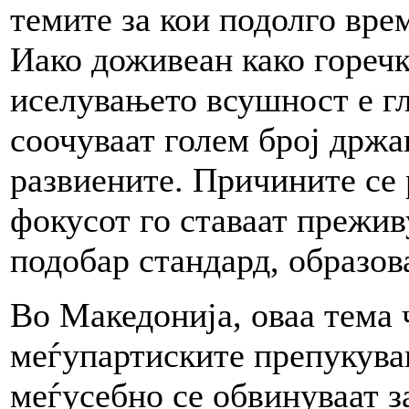
темите за кои подолго вре
Иако доживеан како горечк
иселувањето всушност е гл
соочуваат голем број држа
развиените. Причините се 
фокусот го ставаат прежив
подобар стандард, образов
Во Македонија, оваа тема 
меѓупартиските препукува
меѓусебно се обвинуваат за