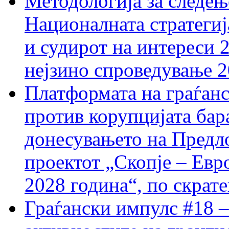
Методологија за следењ
Националната стратегиј
и судирот на интереси 
нејзино спроведување 
Платформата на граѓанс
против корупцијата бар
донесувањето на Предло
проектот „Скопје – Евр
2028 година“, по скрат
Граѓански импулс #18 –