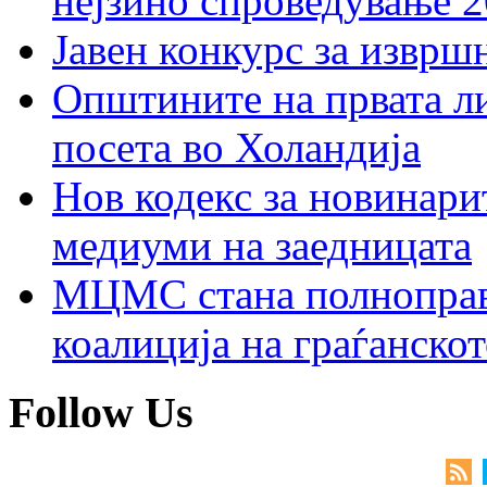
нејзино спроведување 
Јавен конкурс за изврш
Општините на првата ли
посета во Холандија
Нов кодекс за новинарит
медиуми на заедницата
МЦМС стана полноправн
коалиција на граѓанск
Follow Us