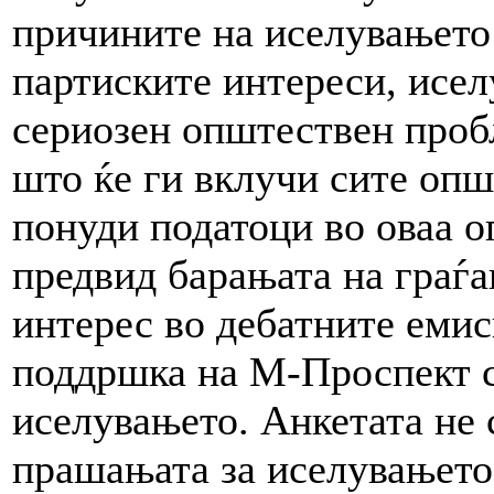
причините на иселувањето 
партиските интереси, исел
сериозен општествен пробл
што ќе ги вклучи сите оп
понуди податоци во оваа о
предвид барањата на граѓа
интерес во дебатните еми
поддршка на М-Проспект с
иселувањето. Анкетата не 
прашањата за иселувањето