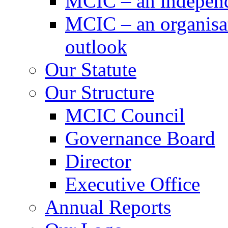
MCIC – an independe
MCIC – an organisat
outlook
Our Statute
Our Structure
MCIC Council
Governance Board
Director
Executive Office
Annual Reports