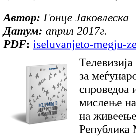
Автор:
Гонце Јаковлеска
Датум:
април 2017г.
PDF
:
iseluvanjeto-megju-ze
Телевизија
за меѓунар
спроведоа 
мислење на
на живеење
Република 