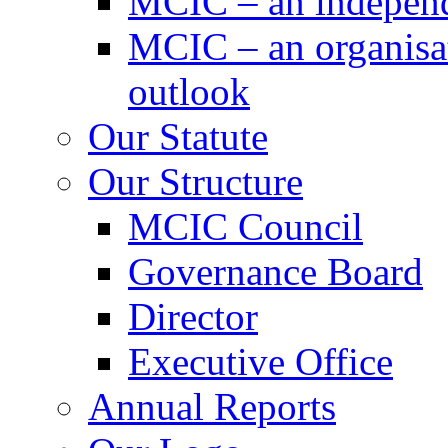
MCIC – an independe
MCIC – an organisat
outlook
Our Statute
Our Structure
MCIC Council
Governance Board
Director
Executive Office
Annual Reports