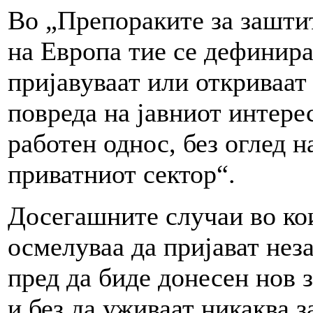
Во „Препораките за зашти
на Европа тие се дефинира
пријавуваат или откриваат
повреда на јавниот интере
работен однос, без оглед н
приватниот сектор“.
Досегашните случаи во кои
осмелуваа да пријават неза
пред да биде донесен нов 
и без да уживаат никаква з