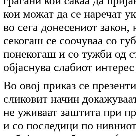
граѓани кои сакаа да прија
кои можат да се наречат у
во сега донесениот закон, 
секогаш се соочуваа со гу
понекогаш и со тужби од с
објаснува слабиот интерес 
Во овој приказ се презент
сликовит начин докажуваа
не уживаат заштита при пр
и со последици по нивниот