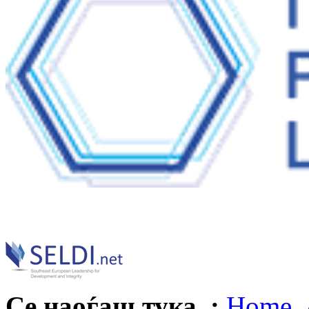
Се наоѓаш тука :
Home