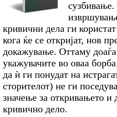
сузбивање.
извршување
кривични дела ги користат 
кога ќе се откријат, нов п
докажување. Оттаму доаѓа
укажувачите во оваа борб
да ѝ ги понудат на истрага
сторителот) не ги поседува
значење за откривањето и
кривично дело.