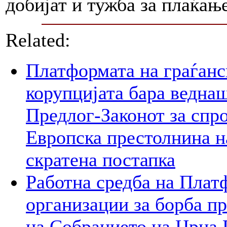
добијат и тужба за плаќањ
Related:
Платформата на граѓанс
корупцијата бара веднаш
Предлог-Законот за спр
Европска престолнина на
скратена постапка
Работна средба на Плат
организации за борба пр
на Собранието на Црна 