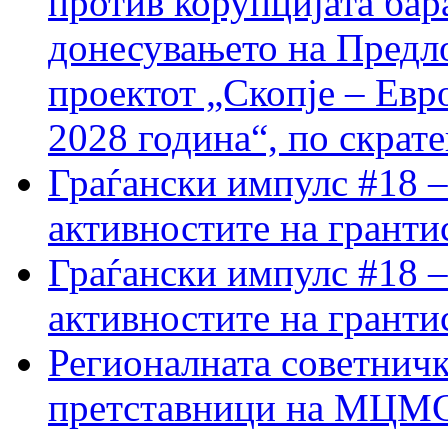
против корупцијата бар
донесувањето на Предло
проектот „Скопје – Евр
2028 година“, по скрат
Граѓански импулс #18 –
активностите на гранти
Граѓански импулс #18 –
активностите на гранти
Регионалната советничк
претставници на МЦМС 