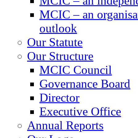
MCIC – an independe
MCIC – an organisat
outlook
Our Statute
Our Structure
MCIC Council
Governance Board
Director
Executive Office
Annual Reports