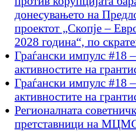
против корупцијата бар
донесувањето на Предло
проектот „Скопје – Евр
2028 година“, по скрат
Граѓански импулс #18 –
активностите на гранти
Граѓански импулс #18 –
активностите на гранти
Регионалната советничк
претставници на МЦМС 