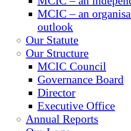
MCIC – an independe
MCIC – an organisat
outlook
Our Statute
Our Structure
MCIC Council
Governance Board
Director
Executive Office
Annual Reports