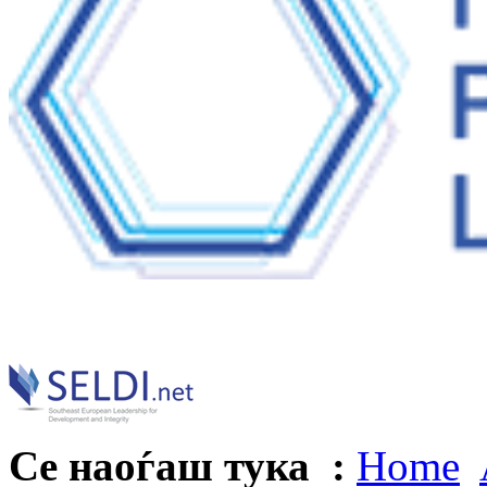
Се наоѓаш тука :
Home