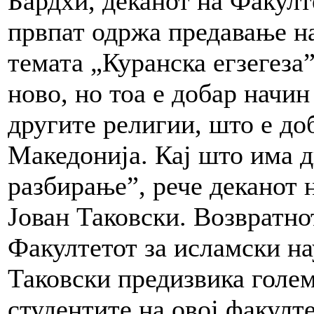
Бардхи, деканот на Факулт
првпат одржа предавање н
темата „Куранска егзегеза
ново, но тоа е добар начин
другите религии, што е до
Македонија. Кај што има д
разбирање”, рече деканот 
Јован Таковски. Возвратно
Факултетот за исламски на
Таковски предизвика голем
студентите на овој факулте