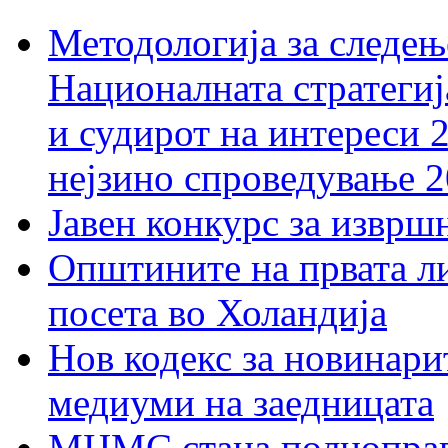
Методологија за следењ
Националната стратегиј
и судирот на интереси 
нејзино спроведување 
Јавен конкурс за изврш
Општините на првата ли
посета во Холандија
Нов кодекс за новинарит
медиуми на заедницата
МЦМС стана полноправн