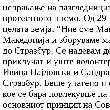
испраќање на разгледници
протестното писмо. Од 29 
целата земја. “Ние сме Ма
Македонија и зборуваме ма
до Стразбур. Се надевам де
приклучат и уште волонтер
Ивица Најдовски и Сандра
Стразбур. Беше упатено и 
кое се бара повлекувње на
основниот принцип на Сов