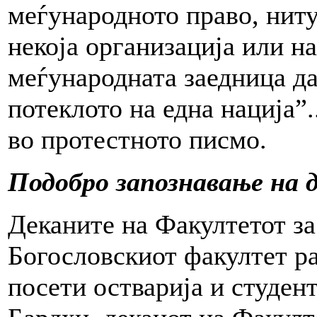
меѓународното право, ниту 
некоја организација или на
меѓународната заедница да
потеклото на една нација”.
во протестното писмо.
Подобро запознавање на 
Деканите на Факултетот за
Богословскиот факултет ра
посети остварија и студен