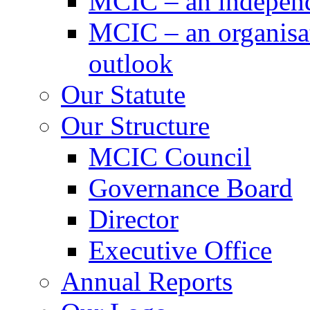
MCIC – an independe
MCIC – an organisat
outlook
Our Statute
Our Structure
MCIC Council
Governance Board
Director
Executive Office
Annual Reports