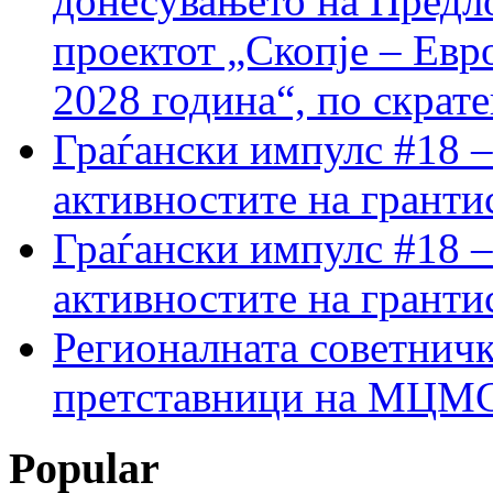
донесувањето на Предло
проектот „Скопје – Евр
2028 година“, по скрат
Граѓански импулс #18 –
активностите на гранти
Граѓански импулс #18 –
активностите на гранти
Регионалната советничк
претставници на МЦМС 
Popular