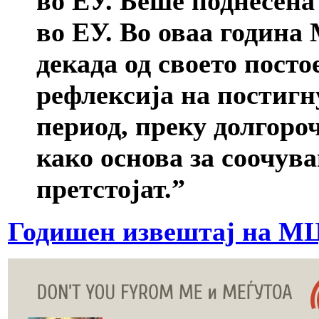
во ЕУ. Беше поднесена
во ЕУ. Во оваа година
декада од своето пост
рефлексија на постигн
период, преку долгоро
како основа за соочув
претстојат.”
Годишен извештај на МЦ