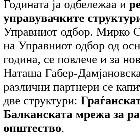
Годината ја одбележаа и
р
управувачките структур
Управниот одбор. Мирко С
на Управниот одбор од о
година, се повлече и за но
Наташа Габер-Дамјановска
различни партнери се кап
две структури:
Граѓанска
Балканската мрежа за ра
општество
.