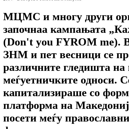
МЦМС и многу други орг
започнаа кампањата „К
(Don't you FYROM me). В
ЗНМ и пет весници се п
различните гледишта на 
меѓуетничките односи. С
капитализираше со форм
платформа на Македониј
посети меѓу православн