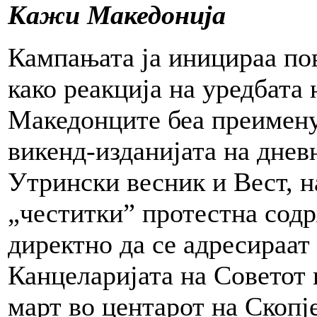
Кажи Македонија
Кампањата ја иницираа по
како реакција на уредбата 
Македонците беа преимену
викенд-изданијата на днев
Утрински весник и Вест, н
„честитки” протестна содр
директно да се адресираат
Канцеларијата на Советот 
март во центарот на Скопје