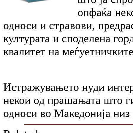
опфаќа нек
односи и стравови, предра
културата и споделена гор
квалитет на меѓуетничките
Истражувањето нуди интер
некои од прашањата што г
односи во Македонија низ 