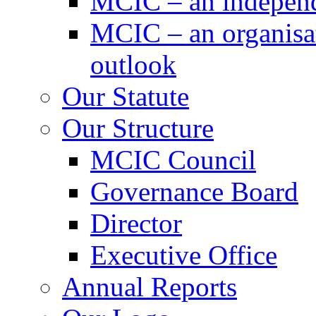
MCIC – an independe
MCIC – an organisat
outlook
Our Statute
Our Structure
MCIC Council
Governance Board
Director
Executive Office
Annual Reports