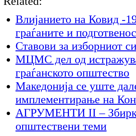
Related:
Влијанието на Ковид -19
граѓаните и подготвенос
Ставови за изборниот с
МЦМС дел од истражува
граѓанското општество
Македонија се уште дал
имплементирање на Ко
АГРУМЕНТИ II – Збирк
општествени теми