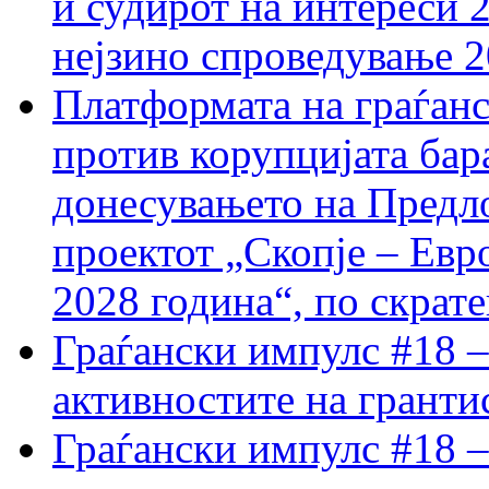
и судирот на интереси 
нејзино спроведување 
Платформата на граѓанс
против корупцијата бар
донесувањето на Предло
проектот „Скопје – Евр
2028 година“, по скрат
Граѓански импулс #18 –
активностите на гранти
Граѓански импулс #18 –