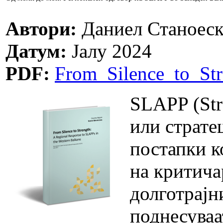
Автори:
Даниел Станоеск
Датум:
Јалу 2024
PDF:
From_Silence_to_St
SLAPP (Stra
или страте
постапки к
на критича
долготрајн
поднесуваа