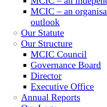
MCIC – an independe
MCIC – an organisat
outlook
Our Statute
Our Structure
MCIC Council
Governance Board
Director
Executive Office
Annual Reports