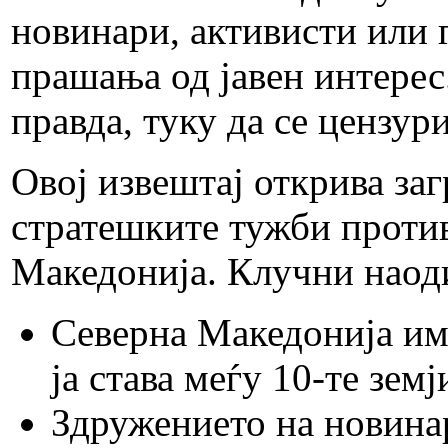
новинари, активисти или 
прашања од јавен интерес
правда, туку да се цензур
Овој извештај открива за
стратешките тужби против
Македонија. Клучни наоди
Северна Македонија им
ја става меѓу 10-те зем
Здружението на новина