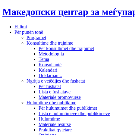
Македонски центар за меѓун
Fillimi
Për punën tonë
Programet
Konsultime dhe trajnime
Për konsultimet dhe trajnimet
Metodologjia
Tema
Konsultantë
Kalendari
Deklaruan...
Ngritja e vetëdijes dhe fushatat
Për fushatat
Lista e fushatave
Materiale promovuese
Hulumtime dhe publikime
Për hulumtimet dhe publikimet
Lista e hulumtimeve dhe publikimeve
Hulumtime
Materiale resurse
Praktikat qytetare