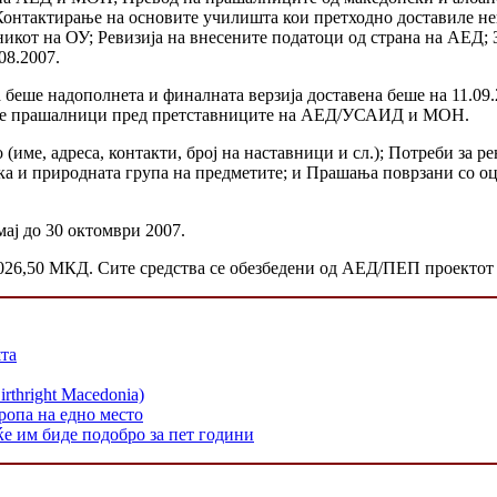
 Контактирање на основите училишта кои претходно доставиле 
от на ОУ; Ревизија на внесените податоци од страна на АЕД; З
08.2007.
 беше надополнета и финалната верзија доставена беше на 11.09.
ените прашалници пред претставниците на АЕД/УСАИД и МОН.
име, адреса, контакти, број на наставници и сл.); Потреби за
а и природната група на предметите; и Прашања поврзани со оце
ај до 30 октомври 2007.
26,50 МКД. Сите средства се обезбедени од АЕД/ПЕП проектот 
шта
hright Macedonia)
ропа на едно место
ќе им биде подобро за пет години