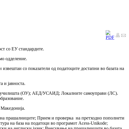
ст со ЕУ стандардите.
мо одделение.
и извештаи со показатели од податоците достапни во базата на
 и јавноста.
те училишта (ОУ); АЕД/УСАИД; Локалните самоуправи (ЛС).
образование.
 Македонија.
е на прашалниците; Прием и проверка на претходно пополнети
ура на база на податоци во програмот Acess-Unikode;
ки на англиски јазик; Внесување на прашалниците во базата