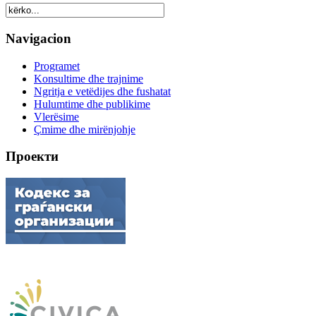
Navigacion
Programet
Konsultime dhe trajnime
Ngritja e vetëdijes dhe fushatat
Hulumtime dhe publikime
Vlerësime
Çmime dhe mirënjohje
Проекти