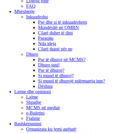
Logoja jonë
FAQ
Mbështetje
Inkuadrohu
Pse dhe si të inkuadrohem
Mundësitë në QMBN
Çfarë duhet të dini
Paraqitu
Nda ideja
Çfarë thanë për ne
Dhuro
Pse të dhuroj në MCMS?
Dhuro tani!
Pse të dhuroj?
Si mund të dhuroj?
Si mund të dhurojë ndërmarrja ime?
Dëshmi
Lajme dhe opinioni
Lajme
Shpallje
MCMS në mediat
e-Buletini
Fjalime
Bashkëpunimi
Organizata ku jemi anëtarë