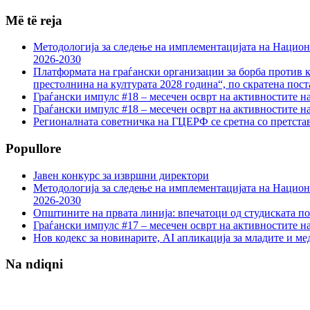
Më të reja
Методологија за следење на имплементацијата на Национа
2026-2030
Платформата на граѓански организации за борба против к
престолнина на културата 2028 година“, по скратена пост
Граѓански импулс #18 – месечен осврт на активностите н
Граѓански импулс #18 – месечен осврт на активностите н
Регионалната советничка на ГЦЕРФ се сретна со претс
Popullore
Јавен конкурс за извршни директори
Методологија за следење на имплементацијата на Национа
2026-2030
Општините на првата линија: впечатоци од студиската по
Граѓански импулс #17 – месечен осврт на активностите н
Нов кодекс за новинарите, AI апликација за младите и м
Na ndiqni