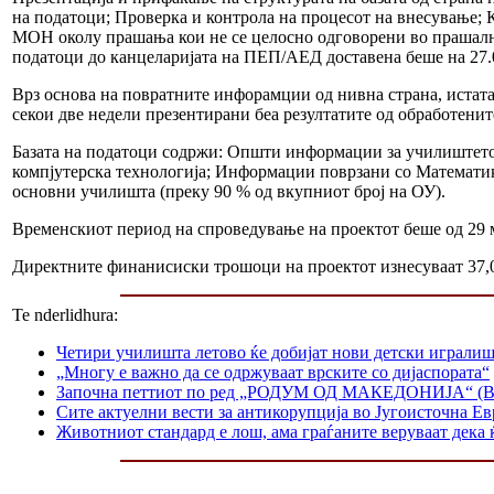
на податоци; Проверка и контрола на процесот на внесување;
МОН околу прашања кои не се целосно одговорени во прашалник
податоци до канцеларијата на ПЕП/АЕД доставена беше на 27.
Врз основа на повратните инфорамции од нивна страна, истата
секои две недели презентирани беа резултатите од обработ
Базата на податоци содржи: Општи информации за училиштето (
компјутерска технологија; Информации поврзани со Математик
основни училишта (преку 90 % од вкупниот број на ОУ).
Временскиот период на спроведување на проектот беше од 29 м
Директните финанисиски трошоци на проектот изнесуваат 37,0
Te nderlidhura:
Четири училишта летово ќе добијат нови детски играли
„Многу е важно да се одржуваат врските со дијаспората“
Започна петтиот по ред „РОДУМ ОД МАКЕДОНИЈА“ (Birt
Сите актуелни вести за антикорупција во Југоисточна Ев
Животниот стандард е лош, ама граѓаните веруваат дека 