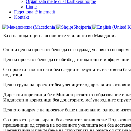
Organizata me të cilat bashkëpunojmë
Linqe
Faqet tona të internetit
Kontakt
База на податоци на основните училишта во Македонија
Општа цел на проектот беше да се создадад услови за осоврем
Цел на проектот беше да се обезбедат податоци и информации
Со проектот постигнати беа следните резултати: изготвена баз
податоци.
Целна група на проектот беа учениците од државните основни 
Директни корисници беа: Министерството за образование и на
Индиректни корисници беа донаторите, меѓународните структур
Целното подрачје на проектот беше национално, односно изгот
Со проектот реализирани беа следните активности: Подготвит
прашалници од страна на основните училишта кои беа доставен
Презентација и прифаќање на структурата на базата од стран