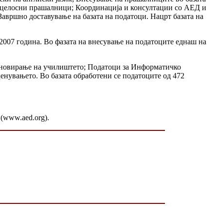
нецелосни прашалници; Координација и консултации со АЕД и
авршно доставување на базата на податоци. Нацрт базата на
2007 година. Во фазата на внесување на податоците еднаш на
 реновирање на училиштето; Податоци за Информатичко
нувањето. Во базата обработени се податоците од 472
(www.aed.org).