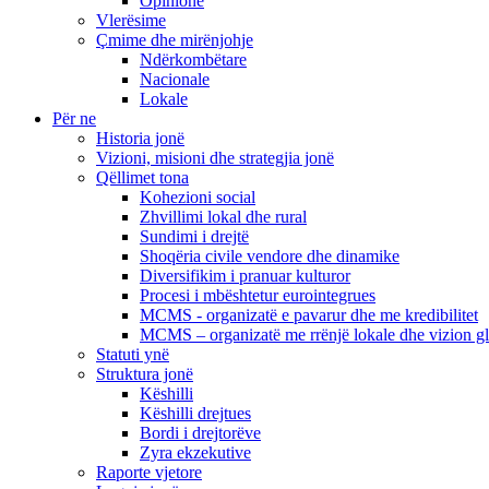
Opinione
Vlerësime
Çmime dhe mirënjohje
Ndërkombëtare
Nacionale
Lokale
Për ne
Historia jonë
Vizioni, misioni dhe strategjia jonë
Qëllimet tona
Kohezioni social
Zhvillimi lokal dhe rural
Sundimi i drejtë
Shoqëria civile vendore dhe dinamike
Diversifikim i pranuar kulturor
Procesi i mbështetur eurointegrues
MCMS - organizatë e pavarur dhe me kredibilitet
MCMS – organizatë me rrënjë lokale dhe vizion g
Statuti ynë
Struktura jonë
Këshilli
Këshilli drejtues
Bordi i drejtorëve
Zyra ekzekutive
Raporte vjetore