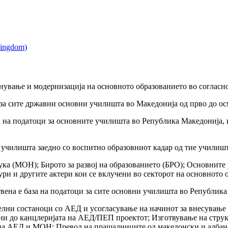
енување и модернизација на основното образованието во согласно
 за сите државни основни училишта во Македонија од прво до ос
а на податоци за основните училишта во Република Македонија, 
училишта заедно со воспитно образовниот кадар од тие училишта
ука (МОН); Бирото за развој на образованието (БРО); Основни
и и другите актери кои се вклучени во секторот на основното 
вена е база на податоци за сите основни училишта во Република
елни состаноци со АЕД и усогласување на начинот за внесувањ
и до канцлеријата на АЕД/ПЕП проектот; Изготвување на структ
а на АЕД и МОН; Превод на прашалниците од македонски и албанс