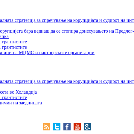
лната стратегија за спречување на корупцијата и судирот на ин
орупцијата бара веднаш да се стопира донесувањето на Предлог-
апка
а грантистите
а грантистите
тавници на МЦМС и партнерските организации
лната стратегија за спречување на корупцијата и судирот на ин
сета во Холандија
а грантистите
едиуми на заедницата