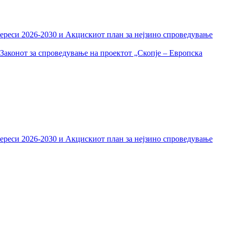
тереси 2026-2030 и Акцискиот план за нејзино спроведување
Законот за спроведување на проектот „Скопје – Европска
тереси 2026-2030 и Акцискиот план за нејзино спроведување