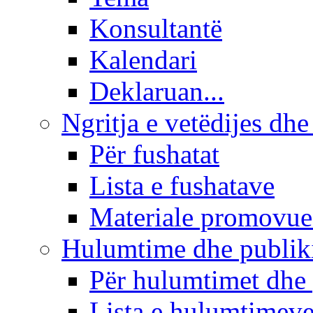
Konsultantë
Kalendari
Deklaruan...
Ngritja e vetëdijes dhe
Për fushatat
Lista e fushatave
Materiale promovue
Hulumtime dhe publi
Për hulumtimet dhe
Lista e hulumtimev