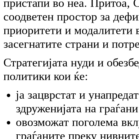
пристапи во неа. Притоа, 
соодветен простор за деф
приоритети и модалитети в
засегнатите страни и потр
Стратегијата нуди и обезб
политики кои ќе:
ја зацврстат и унапреда
здруженијата на граѓан
овозможат поголема вкл
граѓаните преку нивнит