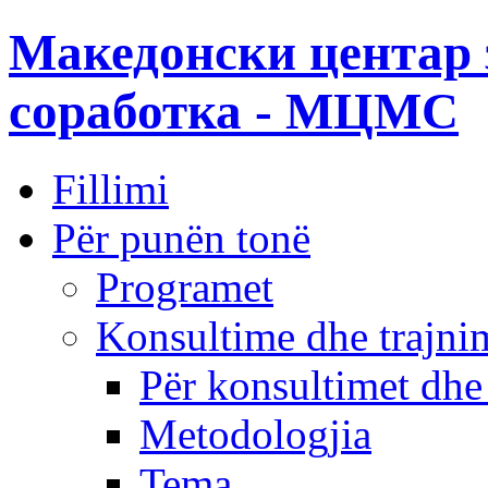
Македонски центар 
соработка - МЦМС
Fillimi
Për punën tonë
Programet
Konsultime dhe trajni
Për konsultimet dhe
Metodologjia
Tema