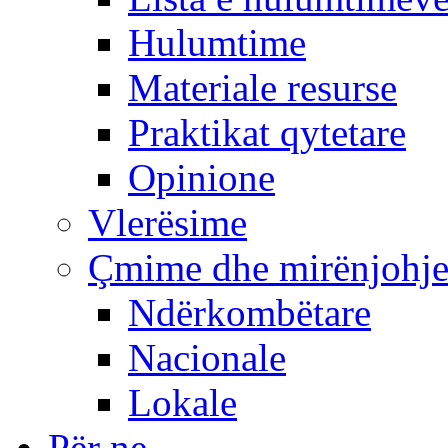
Hulumtime
Materiale resurse
Praktikat qytetare
Opinione
Vlerësime
Çmime dhe mirënjohj
Ndërkombëtare
Nacionale
Lokale
Për ne