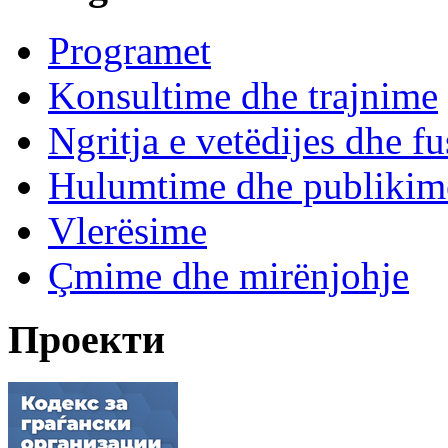
Programet
Konsultime dhe trajnime
Ngritja e vetëdijes dhe fu
Hulumtime dhe publikim
Vlerësime
Çmime dhe mirënjohje
Проекти