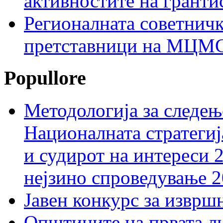
активностите на гранти
Регионалната советничк
претставници на МЦМС 
Popullore
Методологија за следењ
Националната стратегиј
и судирот на интереси 
нејзино спроведување 
Јавен конкурс за изврш
Општините на првата ли