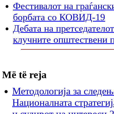
Фестивалот на граѓански
борбата со КОВИД-19
Дебата на претседателот
клучните општествени 
Më të reja
Методологија за следењ
Националната стратегиј
и судирот на интереси 