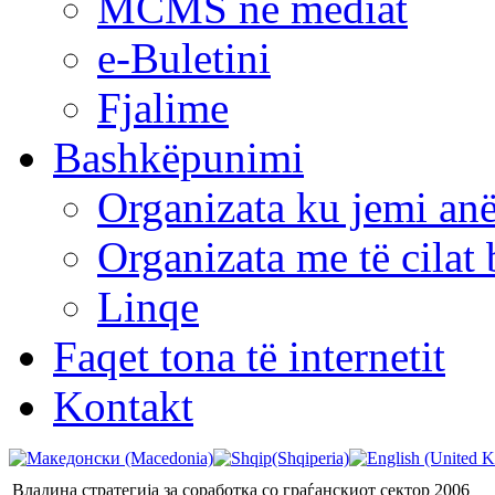
MCMS në mediat
e-Buletini
Fjalime
Bashkëpunimi
Organizata ku jemi anë
Organizata me të cila
Linqe
Faqet tona të internetit
Kontakt
Владина стратегија за соработка со граѓанскиот сектор 2006