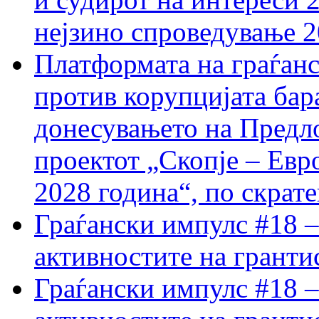
нејзино спроведување 
Платформата на граѓанс
против корупцијата бар
донесувањето на Предло
проектот „Скопје – Евр
2028 година“, по скрат
Граѓански импулс #18 –
активностите на гранти
Граѓански импулс #18 –