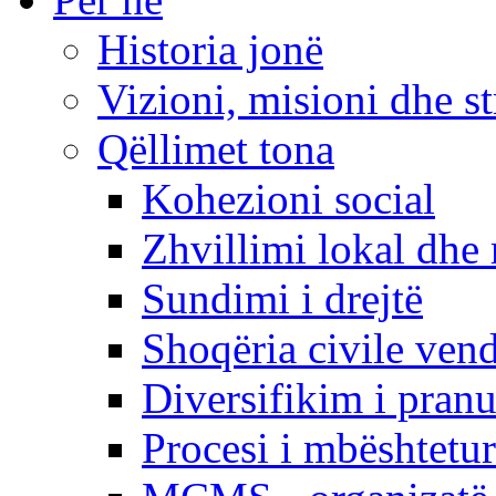
Historia jonë
Vizioni, misioni dhe st
Qëllimet tona
Kohezioni social
Zhvillimi lokal dhe 
Sundimi i drejtë
Shoqëria civile ven
Diversifikim i pranu
Procesi i mbështetur