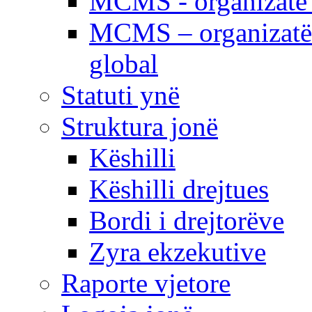
MCMS - organizatë e
MCMS – organizatë 
global
Statuti ynë
Struktura jonë
Këshilli
Këshilli drejtues
Bordi i drejtorëve
Zyra ekzekutive
Raporte vjetore