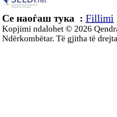
Се наоѓаш тука :
Fillimi
Kopjimi ndalohet © 2026 Qend
Ndërkombëtar. Të gjitha të drejta