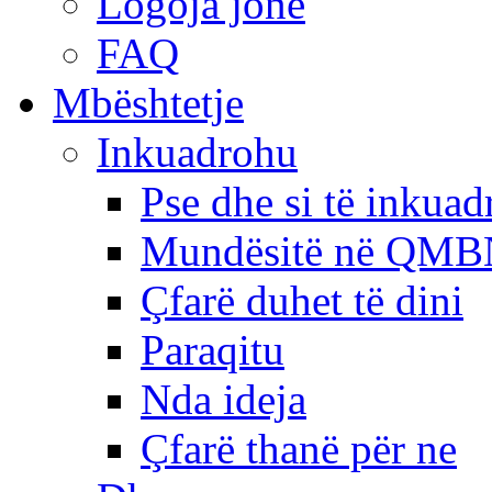
Logoja jonë
FAQ
Mbështetje
Inkuadrohu
Pse dhe si të inkua
Mundësitë në QMB
Çfarë duhet të dini
Paraqitu
Nda ideja
Çfarë thanë për ne