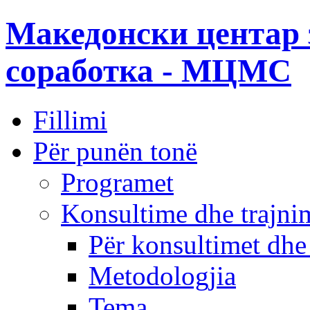
Македонски центар 
соработка - МЦМС
Fillimi
Për punën tonë
Programet
Konsultime dhe trajni
Për konsultimet dhe
Metodologjia
Tema