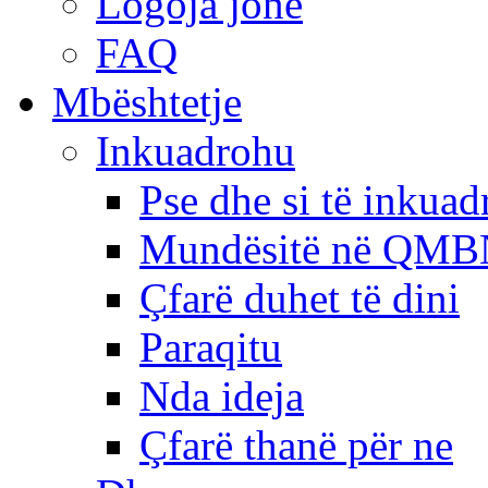
Logoja jonë
FAQ
Mbështetje
Inkuadrohu
Pse dhe si të inkua
Mundësitë në QMB
Çfarë duhet të dini
Paraqitu
Nda ideja
Çfarë thanë për ne