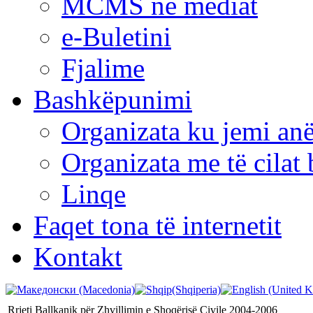
MCMS në mediat
e-Buletini
Fjalime
Bashkëpunimi
Organizata ku jemi anë
Organizata me të cila
Linqe
Faqet tona të internetit
Kontakt
Rrjeti Ballkanik për Zhvillimin e Shoqërisë Civile 2004-2006