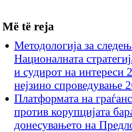
Më të reja
Методологија за следењ
Националната стратегиј
и судирот на интереси 
нејзино спроведување 
Платформата на граѓанс
против корупцијата бар
донесувањето на Предло