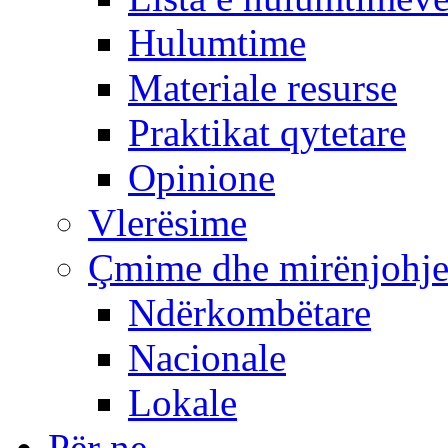
Hulumtime
Materiale resurse
Praktikat qytetare
Opinione
Vlerësime
Çmime dhe mirënjohj
Ndërkombëtare
Nacionale
Lokale
Për ne