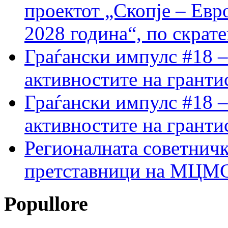
проектот „Скопје – Евр
2028 година“, по скрат
Граѓански импулс #18 –
активностите на гранти
Граѓански импулс #18 –
активностите на гранти
Регионалната советничк
претставници на МЦМС 
Popullore