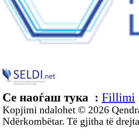
Се наоѓаш тука :
Fillimi
Kopjimi ndalohet © 2026 Qend
Ndërkombëtar. Të gjitha të drejta