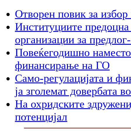
Отворен повик за избор
Институциите предоцна 
организации за предлог-
Повеќегодишно наместо
финансирање на ГО
Само-регулацијата и фи
ја зголемат довербата в
На охридските здружени
потенцијал