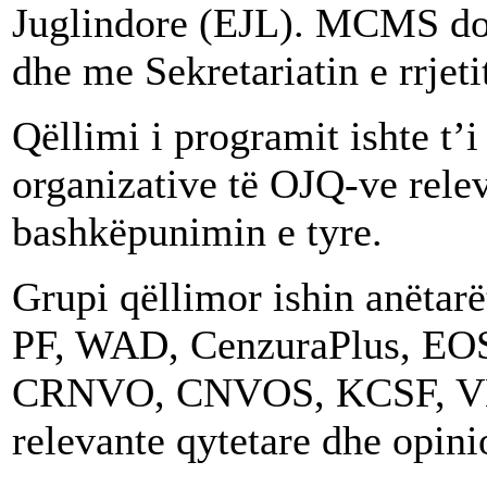
Juglindore (EJL). MCMS d
dhe me Sekretariatin e rrjeti
Qëllimi i programit ishte t’i
organizative të OJQ-ve rele
bashkëpunimin e tyre.
Grupi qëllimor ishin anët
PF, WAD, CenzuraPlus, E
CRNVO, CNVOS, KCSF, VEST
relevante qytetare dhe opini