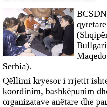
BCSDN ë
qytetare
(Shqipë
Bullgari
Maqedon
Serbia).
Qëllimi kryesor i rrjetit ish
koordinim, bashkëpunim dhe
organizatave anëtare dhe pa