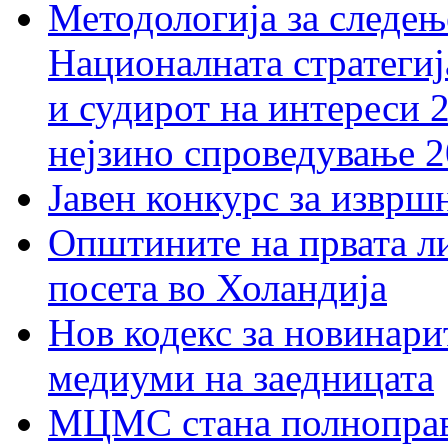
Методологија за следењ
Националната стратегиј
и судирот на интереси 
нејзино спроведување 
Јавен конкурс за изврш
Општините на првата ли
посета во Холандија
Нов кодекс за новинарит
медиуми на заедницата
МЦМС стана полноправн