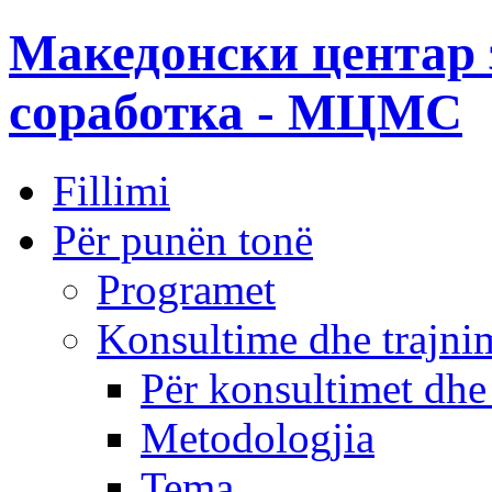
Македонски центар 
соработка - МЦМС
Fillimi
Për punën tonë
Programet
Konsultime dhe trajni
Për konsultimet dhe
Metodologjia
Tema