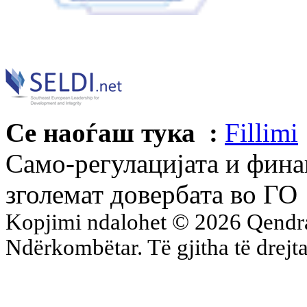
Се наоѓаш тука :
Fillimi
Само-регулацијата и фина
зголемат довербата во ГО
Kopjimi ndalohet © 2026 Qend
Ndërkombëtar. Të gjitha të drejta