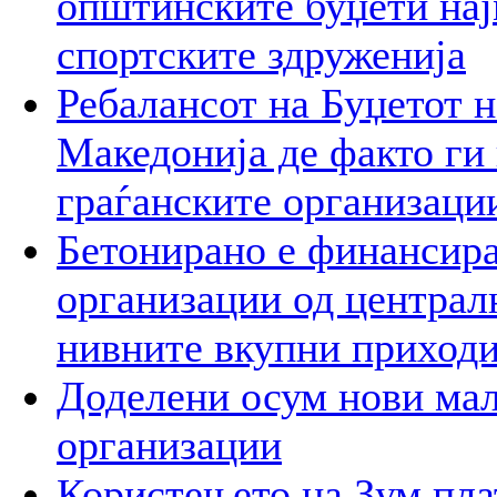
општинските буџети на
спортските здруженија
Ребалансот на Буџетот 
Македонија де факто ги 
граѓанските организаци
Бетонирано е финансира
организации од централ
нивните вкупни приход
Доделени осум нови мал
организации
Користењето на Зум пла