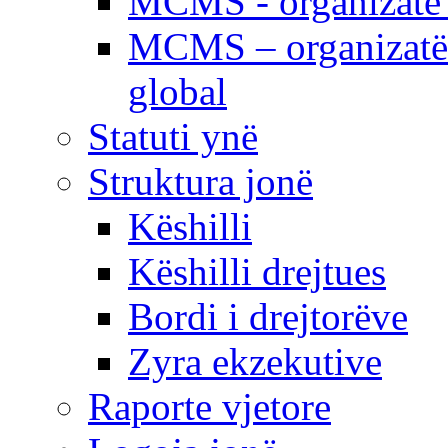
MCMS - organizatë e
MCMS – organizatë 
global
Statuti ynë
Struktura jonë
Këshilli
Këshilli drejtues
Bordi i drejtorëve
Zyra ekzekutive
Raporte vjetore