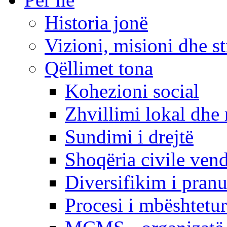
Historia jonë
Vizioni, misioni dhe st
Qëllimet tona
Kohezioni social
Zhvillimi lokal dhe 
Sundimi i drejtë
Shoqëria civile ven
Diversifikim i pranu
Procesi i mbështetur