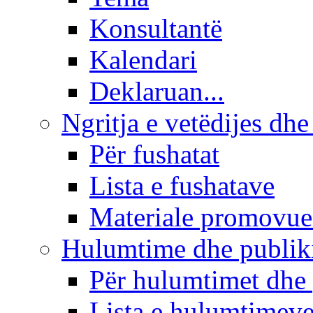
Konsultantë
Kalendari
Deklaruan...
Ngritja e vetëdijes dhe
Për fushatat
Lista e fushatave
Materiale promovue
Hulumtime dhe publi
Për hulumtimet dhe
Lista e hulumtimev