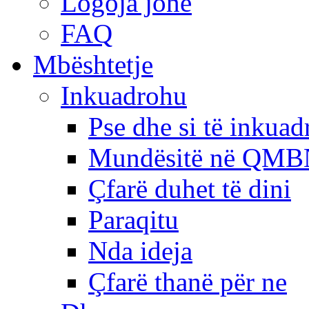
Logoja jonë
FAQ
Mbështetje
Inkuadrohu
Pse dhe si të inkua
Mundësitë në QMB
Çfarë duhet të dini
Paraqitu
Nda ideja
Çfarë thanë për ne