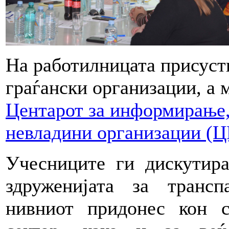
На работилницата присуст
граѓански организации, а 
Центарот за информирање, 
невладини организации (
Учесниците ги дискутира
здруженијата за трансп
нивниот придонес кон с