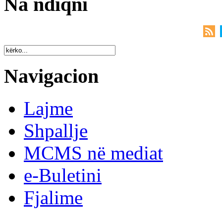
Na ndiqni
Navigacion
Lajme
Shpallje
MCMS në mediat
e-Buletini
Fjalime