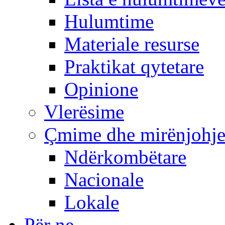
Hulumtime
Materiale resurse
Praktikat qytetare
Opinione
Vlerësime
Çmime dhe mirënjohj
Ndërkombëtare
Nacionale
Lokale
Për ne