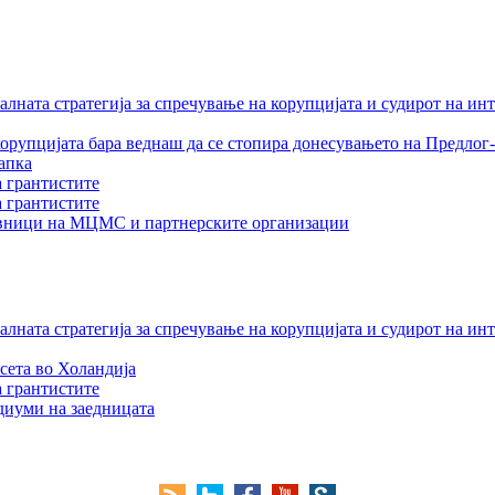
лната стратегија за спречување на корупцијата и судирот на ин
орупцијата бара веднаш да се стопира донесувањето на Предлог-
апка
а грантистите
а грантистите
тавници на МЦМС и партнерските организации
лната стратегија за спречување на корупцијата и судирот на ин
сета во Холандија
а грантистите
едиуми на заедницата