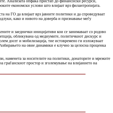
те. Анализата опфаќа пристап до финансиски ресурси,
роките економски услови што влијаат врз филантропијата.
ста на ГО да влијаат врз јавните политики и да спроведуваат
длуки, како и нивото на доверба и признавање меѓу
ените и заеднички иницијативи кои се занимаваат со родово
цепција, обликувана од медиумите, политичкиот дискурс и
олем досег и мобилизација, тие истовремено ги изложуваат
Разбирањето на овие динамики е клучно за целосна проценка
ази, наменета за носителите на политики, донаторите и мрежите
 на граѓанскиот простор и зголемување на влијанието на