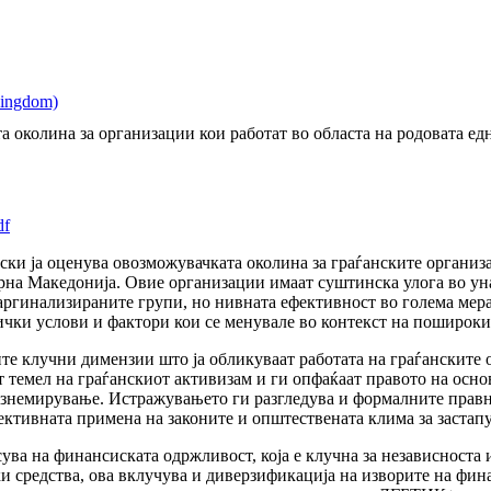
ина за организации кои работат во областа на родовата една
df
ки ја оценува овозможувачката околина за граѓанските организа
рна Македонија. Овие организации имаат суштинска улога во ун
аргинализираните групи, но нивната ефективност во голема мер
чки услови и фактори кои се менувале во контекст на пошироки
ите клучни димензии што ја обликуваат работата на граѓанските
т темел на граѓанскиот активизам и ги опфаќаат правото на осн
ознемирување. Истражувањето ги разгледува и формалните правн
ективната примена на законите и општествената клима за заста
сува на финансиската одржливост, која е клучна за независноста
 средства, ова вклучува и диверзификација на изворите на фин