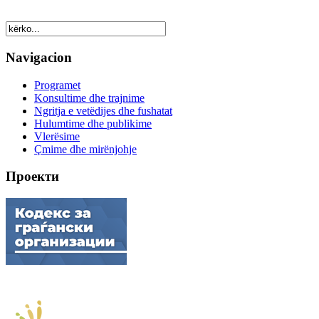
Navigacion
Programet
Konsultime dhe trajnime
Ngritja e vetëdijes dhe fushatat
Hulumtime dhe publikime
Vlerësime
Çmime dhe mirënjohje
Проекти