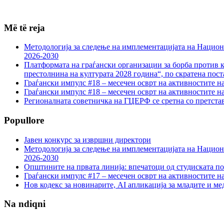
Më të reja
Методологија за следење на имплементацијата на Национа
2026-2030
Платформата на граѓански организации за борба против к
престолнина на културата 2028 година“, по скратена пост
Граѓански импулс #18 – месечен осврт на активностите н
Граѓански импулс #18 – месечен осврт на активностите н
Регионалната советничка на ГЦЕРФ се сретна со претс
Popullore
Јавен конкурс за извршни директори
Методологија за следење на имплементацијата на Национа
2026-2030
Општините на првата линија: впечатоци од студиската по
Граѓански импулс #17 – месечен осврт на активностите н
Нов кодекс за новинарите, AI апликација за младите и м
Na ndiqni