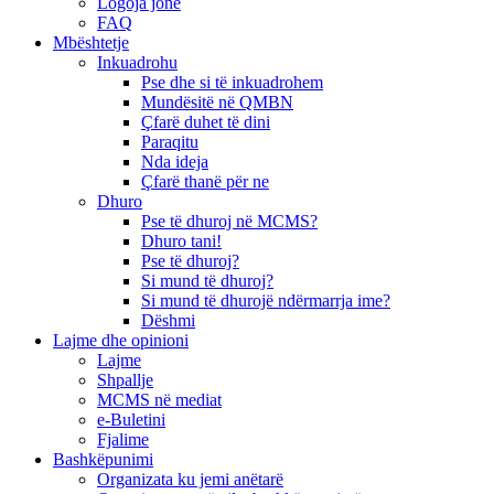
Logoja jonë
FAQ
Mbështetje
Inkuadrohu
Pse dhe si të inkuadrohem
Mundësitë në QMBN
Çfarë duhet të dini
Paraqitu
Nda ideja
Çfarë thanë për ne
Dhuro
Pse të dhuroj në MCMS?
Dhuro tani!
Pse të dhuroj?
Si mund të dhuroj?
Si mund të dhurojë ndërmarrja ime?
Dëshmi
Lajme dhe opinioni
Lajme
Shpallje
MCMS në mediat
e-Buletini
Fjalime
Bashkëpunimi
Organizata ku jemi anëtarë