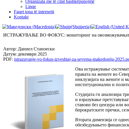
Organizata me të cilat bashkëpunojmë
Linqe
Faqet tona të internetit
Kontakt
ИСТРАЖУВАЊЕ ВО ФОКУС: мониторинг на овозможувачката окол
Автор: Даниел Станоески
Датум: декември 2025
PDF:
istrazuvanje-vo-fokus-izveshtaj-za-severna-makedonija-2025.p
Ова истражување систематс
правата на жените во Севе
инклузијата на жените и м
институционални и полити
Студијата ги анализира тр
и изразување претставуваа
ставови без цензура или в
бирократските пречки, сел
Втората димензија се одне
обезбедувањето финансиски