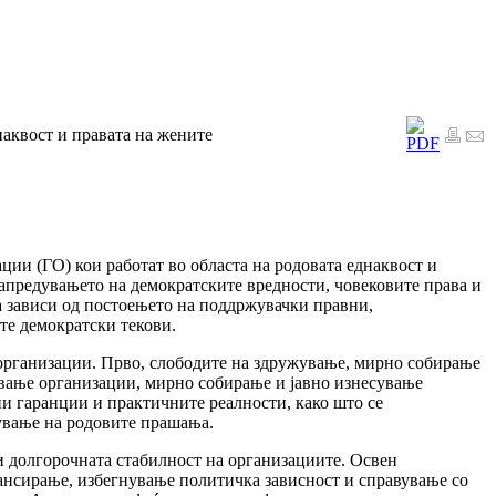
квост и правата на жените
ции (ГО) кои работат во областа на родовата еднаквост и
апредувањето на демократските вредности, човековите права и
а зависи од постоењето на поддржувачки правни,
те демократски текови.
 организации. Прво, слободите на здружување, мирно собирање
овање организации, мирно собирање и јавно изнесување
и гаранции и практичните реалности, како што се
пување на родовите прашања.
 и долгорочната стабилност на организациите. Освен
ансирање, избегнување политичка зависност и справување со