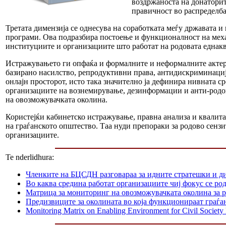
воздржаноста на донатори
правичност во распределба
Третата димензија се однесува на соработката меѓу државата и 
програми. Ова подразбира постоење и функционалност на меха
институциите и организациите што работат на родовата еднакв
Истражувањето ги опфаќа и формалните и неформалните актери
базирано насилство, репродуктивни права, антидискриминациј
онлајн просторот, исто така значително ја дефинира нивната 
организациите на вознемирување, дезинформации и анти-родов
на овозможувачката околина.
Користејќи кабинетско истражување, правна анализа и квалитат
на граѓанското општество. Таа нуди препораки за родово сензи
организациите.
Te nderlidhura:
Членките на БЦСДН разговараа за идните стратешки и д
Во каква средина работат организациите чиј фокус се р
Матрица за мониторинг на овозможувачката околина за р
Предизвиците за околината во која функционираат граѓа
Monitoring Matrix on Enabling Environment for Civil Societ