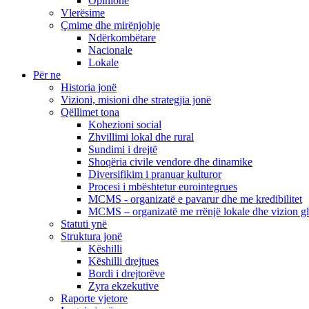
Opinione
Vlerësime
Çmime dhe mirënjohje
Ndërkombëtare
Nacionale
Lokale
Për ne
Historia jonë
Vizioni, misioni dhe strategjia jonë
Qëllimet tona
Kohezioni social
Zhvillimi lokal dhe rural
Sundimi i drejtë
Shoqëria civile vendore dhe dinamike
Diversifikim i pranuar kulturor
Procesi i mbështetur eurointegrues
MCMS - organizatë e pavarur dhe me kredibilitet
MCMS – organizatë me rrënjë lokale dhe vizion g
Statuti ynë
Struktura jonë
Këshilli
Këshilli drejtues
Bordi i drejtorëve
Zyra ekzekutive
Raporte vjetore