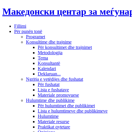
Македонски центар за меѓун
Fillimi
Për punën tonë
Programet
Konsultime dhe trajnime
Për konsultimet dhe trajnimet
Metodologjia
Tema
Konsultantë
Kalendari
Deklaruan...
Ngritja e vetëdijes dhe fushatat
Për fushatat
Lista e fushatave
Materiale promovuese
Hulumtime dhe publikime
Për hulumtimet dhe publikimet
Lista e hulumtimeve dhe publikimeve
Hulumtime
Materiale resurse
Praktikat qytetare