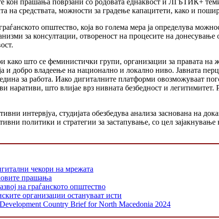
те кон прашања поврзани со родовата еднаквост и ЛГБТИК+ теми
та на средствата, можности за градење капацитети, како и поши
граѓанското општество, која во голема мера ја определува можно
низми за консултации, отвореност на процесите на донесување о
ост.
 како што се феминистички групи, организации за правата на ж
а и добро владеење на национално и локално ниво. Јавната пер
средина за работа. Иако дигиталните платформи овозможуваат пог
и наративи, што влијае врз нивната безбедност и легитимитет. 
ивни интервјуа, студијата обезбедува анализа заснована на док
тивни политики и стратегии за застапување, со цел зајакнување
игитални чекори на мрежата
одовите прашања
азвој на граѓанското општество
нските организации остануваат исти
y Development Country Brief for North Macedonia 2024