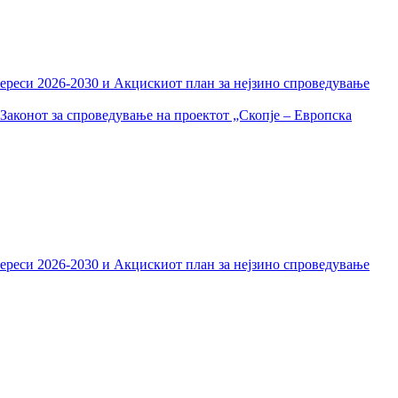
тереси 2026-2030 и Акцискиот план за нејзино спроведување
Законот за спроведување на проектот „Скопје – Европска
тереси 2026-2030 и Акцискиот план за нејзино спроведување