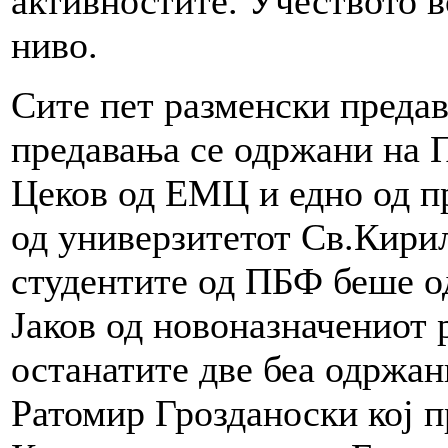
активностите. Учеството в
ниво.
Сите пет разменски предав
предавања се одржани на 
Цеков од ЕМЦ и едно од п
од универзитетот Св.Кирил
студентите од ПБФ беше о
Јаков од новоназначениот 
останатите две беа одржан
Ратомир Грозданоски кој 