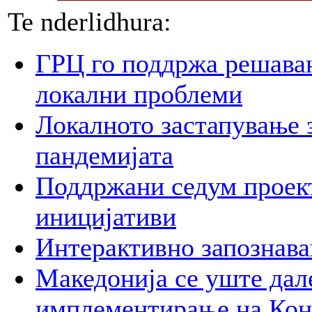
Te nderlidhura:
ГРЦ го поддржа решава
локални проблеми
Локалното застапување 
пандемијата
Поддржани седум проект
иницијативи
Интерактивно запознава
Македонија се уште дал
имплементирање на Ко