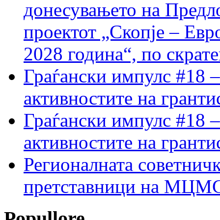
донесувањето на Предло
проектот „Скопје – Евр
2028 година“, по скрат
Граѓански импулс #18 –
активностите на гранти
Граѓански импулс #18 –
активностите на гранти
Регионалната советничк
претставници на МЦМС 
Popullore