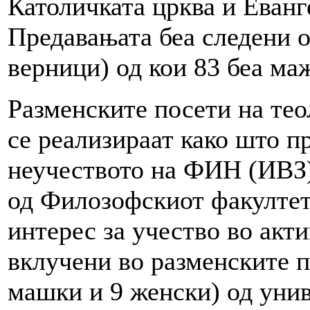
Католичката црква и Еванг
Предавањата беа следени о
верници) од кои 83 беа маж
Разменските посети на те
се реализираат како што п
неучеството на ФИН (ИВЗ)
од Филозофскиот факултет
интерес за учество во акти
вклучени во разменските п
машки и 9 женски) од уни