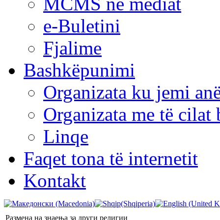
MCMS në mediat
e-Buletini
Fjalime
Bashkëpunimi
Organizata ku jemi anë
Organizata me të cila
Linqe
Faqet tona të internetit
Kontakt
Размена на знаења за други религии