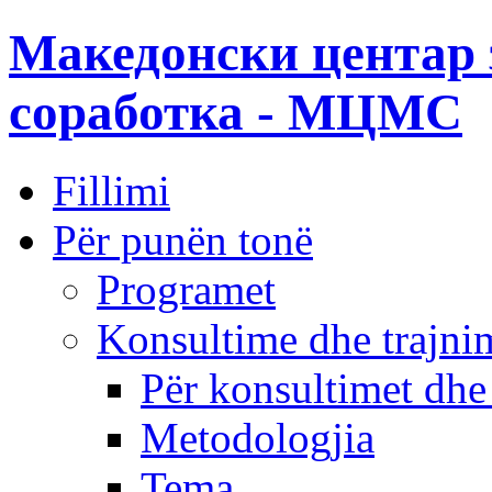
Македонски центар 
соработка - МЦМС
Fillimi
Për punën tonë
Programet
Konsultime dhe trajni
Për konsultimet dhe
Metodologjia
Tema