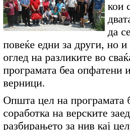
кои 
дват
да с
повеќе едни за други, но и
оглед на разликите во сва
програмата беа опфатени и
верници.
Општа цел на програмата б
соработка на верските зае
разбирањето за нив кај це