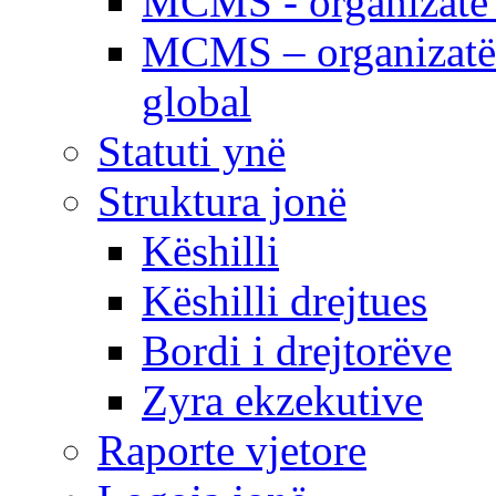
MCMS - organizatë e
MCMS – organizatë 
global
Statuti ynë
Struktura jonë
Këshilli
Këshilli drejtues
Bordi i drejtorëve
Zyra ekzekutive
Raporte vjetore