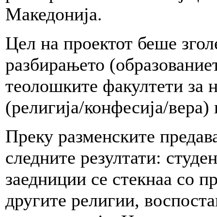
Македонија.
Цел на проектот беше згол
разбирањето (образованиет
теолошките факултети за н
(религија/конфесија/вера) 
Преку разменските предав
следните резултати: студе
заедниции се стекнаа со п
другите религии, воспоста