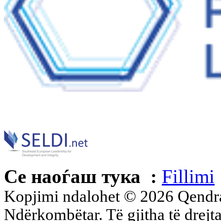
Се наоѓаш тука :
Fillimi
Kopjimi ndalohet © 2026 Qend
Ndërkombëtar. Të gjitha të drejta