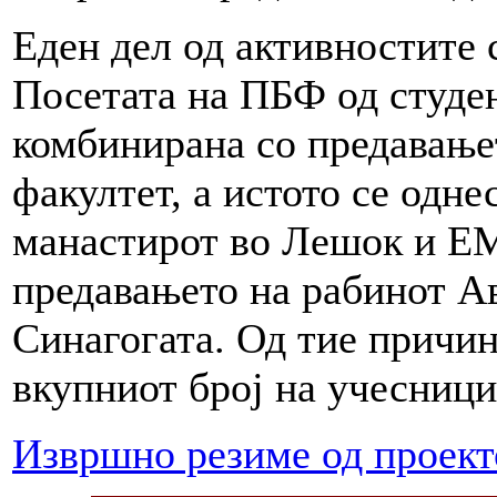
Еден дел од активностите 
Посетата на ПБФ од студе
комбинирана со предавање
факултет, а истото се одне
манастирот во Лешок и ЕМЦ
предавањето на рабинот Ав
Синагогата. Од тие причин
вкупниот број на учесници
Извршно резиме од проект