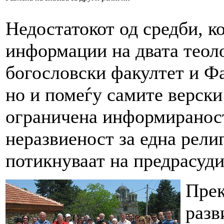
Недостатокот од средби, к
информации на двата теол
богословски факултет и Фа
но и помеѓу самите верски
ограничена информираност
неразвиеност за една рели
потикнуваат на предрасуди
Прек
разв