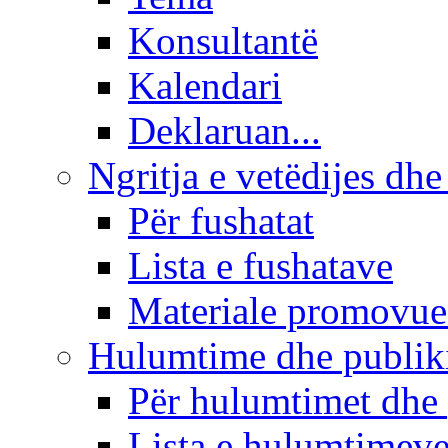
Konsultantë
Kalendari
Deklaruan...
Ngritja e vetëdijes dhe
Për fushatat
Lista e fushatave
Materiale promovue
Hulumtime dhe publi
Për hulumtimet dhe
Lista e hulumtimev