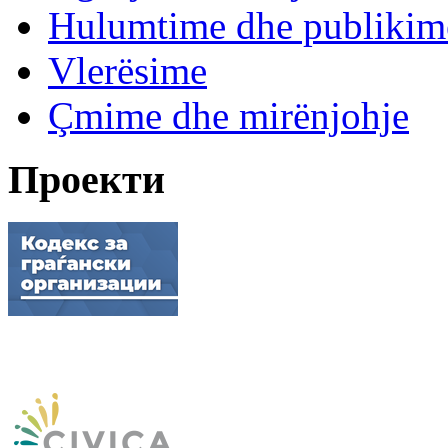
Hulumtime dhe publikim
Vlerësime
Çmime dhe mirënjohje
Проекти