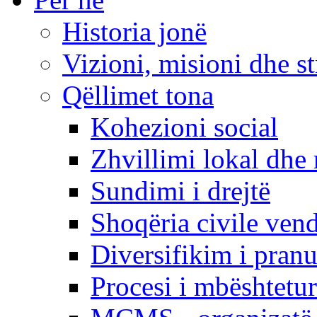
Historia jonë
Vizioni, misioni dhe st
Qëllimet tona
Kohezioni social
Zhvillimi lokal dhe 
Sundimi i drejtë
Shoqëria civile ven
Diversifikim i pranu
Procesi i mbështetur