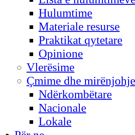
Hulumtime
Materiale resurse
Praktikat qytetare
Opinione
Vlerësime
Çmime dhe mirënjohj
Ndërkombëtare
Nacionale
Lokale
Për ne