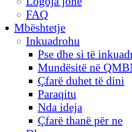
Logoja jonë
FAQ
Mbështetje
Inkuadrohu
Pse dhe si të inkua
Mundësitë në QMB
Çfarë duhet të dini
Paraqitu
Nda ideja
Çfarë thanë për ne