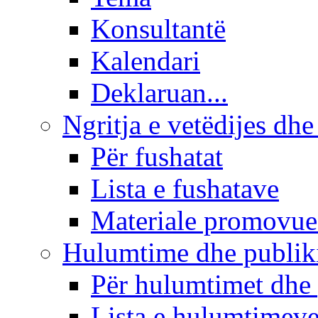
Konsultantë
Kalendari
Deklaruan...
Ngritja e vetëdijes dhe
Për fushatat
Lista e fushatave
Materiale promovue
Hulumtime dhe publi
Për hulumtimet dhe
Lista e hulumtimev