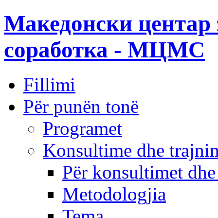
Македонски центар 
соработка - МЦМС
Fillimi
Për punën tonë
Programet
Konsultime dhe trajni
Për konsultimet dhe
Metodologjia
Tema