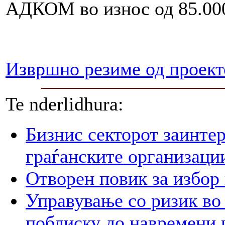
АДКОМ во износ од 85.00
Извршно резиме од проект
Te nderlidhura:
Бизнис секторот заинтер
граѓанските организаци
Отворен повик за избор
Управување со ризик во
поблиску до навремени 