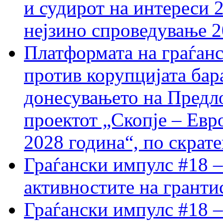
и судирот на интереси 
нејзино спроведување 
Платформата на граѓанс
против корупцијата бар
донесувањето на Предло
проектот „Скопје – Евр
2028 година“, по скрат
Граѓански импулс #18 –
активностите на гранти
Граѓански импулс #18 –