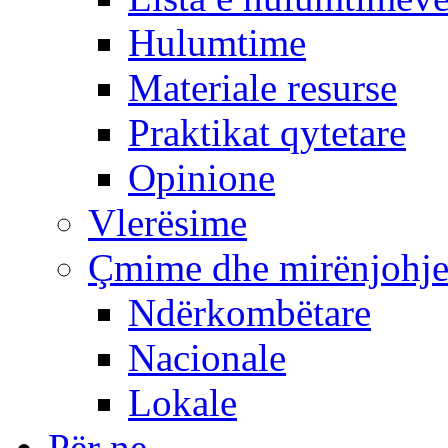
Hulumtime
Materiale resurse
Praktikat qytetare
Opinione
Vlerësime
Çmime dhe mirënjohj
Ndërkombëtare
Nacionale
Lokale
Për ne