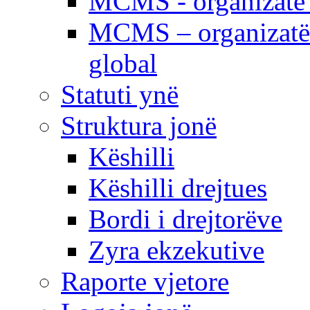
MCMS - organizatë e
MCMS – organizatë 
global
Statuti ynë
Struktura jonë
Këshilli
Këshilli drejtues
Bordi i drejtorëve
Zyra ekzekutive
Raporte vjetore