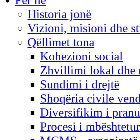
Historia jonë
Vizioni, misioni dhe st
Qëllimet tona
Kohezioni social
Zhvillimi lokal dhe 
Sundimi i drejtë
Shoqëria civile ven
Diversifikim i pranu
Procesi i mbështetur