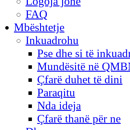
Logoja jonë
FAQ
Mbështetje
Inkuadrohu
Pse dhe si të inkua
Mundësitë në QMB
Çfarë duhet të dini
Paraqitu
Nda ideja
Çfarë thanë për ne