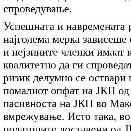
спроведување.
Успешната и навремената р
најголема мерка зависеше
и нејзините членки имаат 
квалитетно да ги спроведа
ризик делумно се оствари 
помалиот опфат на ЈКП од 
пасивноста на ЈКП во Маке
вмрежување. Исто така, во
податоците доставени од 