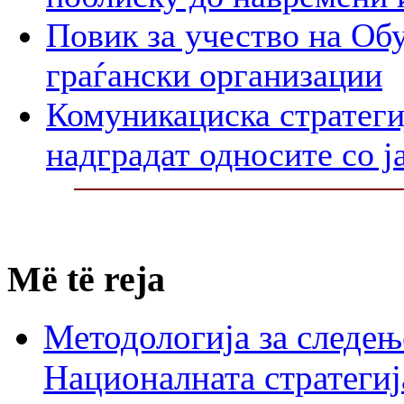
Повик за учество на Обу
граѓански организации
Комуникациска стратегиј
надградат односите со ј
Më të reja
Методологија за следењ
Националната стратегиј