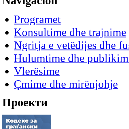
Navigacion
Programet
Konsultime dhe trajnime
Ngritja e vetëdijes dhe fu
Hulumtime dhe publikim
Vlerësime
Çmime dhe mirënjohje
Проекти