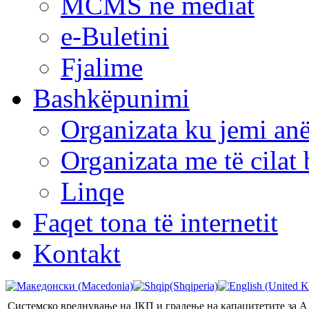
MCMS në mediat
e-Buletini
Fjalime
Bashkëpunimi
Organizata ku jemi anë
Organizata me të cila
Linqe
Faqet tona të internetit
Kontakt
Системско вреднување на ЈКП и градење на капацитетите за