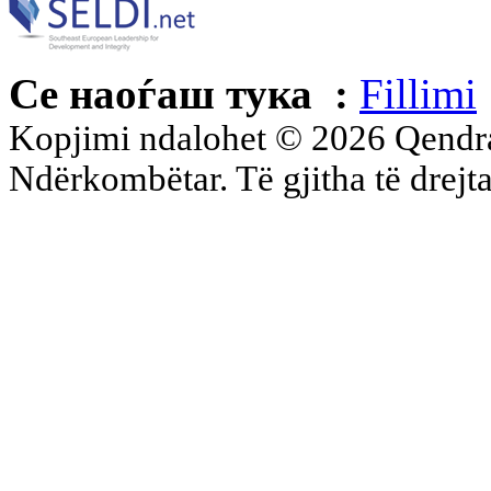
Се наоѓаш тука :
Fillimi
Kopjimi ndalohet © 2026 Qend
Ndërkombëtar. Të gjitha të drejta