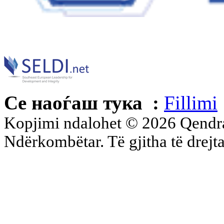
Се наоѓаш тука :
Fillimi
Kopjimi ndalohet © 2026 Qend
Ndërkombëtar. Të gjitha të drejta