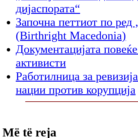
дијаспората“
Започна петтиот по 
(Birthright Macedonia)
Документацијата повеќе 
активисти
Работилница за ревизиј
нации против корупција
Më të reja