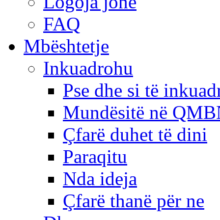
Logoja jonë
FAQ
Mbështetje
Inkuadrohu
Pse dhe si të inkua
Mundësitë në QMB
Çfarë duhet të dini
Paraqitu
Nda ideja
Çfarë thanë për ne