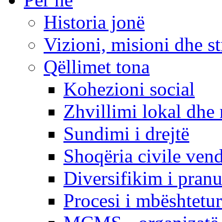
Historia jonë
Vizioni, misioni dhe st
Qëllimet tona
Kohezioni social
Zhvillimi lokal dhe 
Sundimi i drejtë
Shoqëria civile ven
Diversifikim i pranu
Procesi i mbështetur