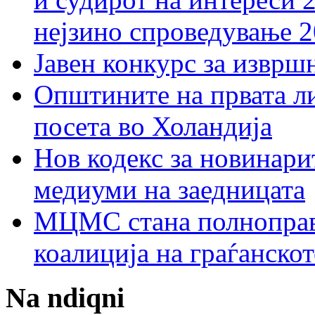
нејзино спроведување 
Јавен конкурс за изврш
Општините на првата ли
посета во Холандија
Нов кодекс за новинарит
медиуми на заедницата
МЦМС стана полноправн
коалиција на граѓанск
Na ndiqni