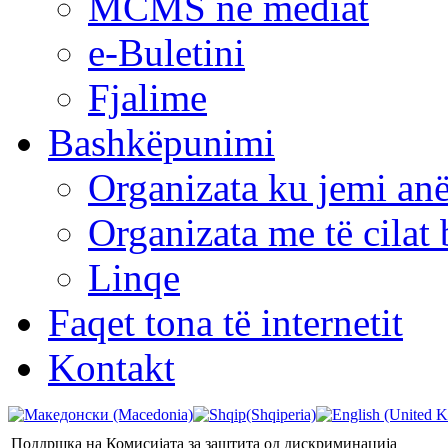
MCMS në mediat
e-Buletini
Fjalime
Bashkëpunimi
Organizata ku jemi anë
Organizata me të cila
Linqe
Faqet tona të internetit
Kontakt
Поддршка на Комисијата за заштита од дискриминација