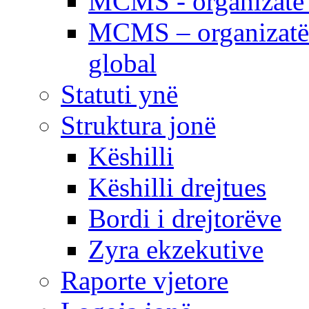
MCMS - organizatë e
MCMS – organizatë 
global
Statuti ynë
Struktura jonë
Këshilli
Këshilli drejtues
Bordi i drejtorëve
Zyra ekzekutive
Raporte vjetore