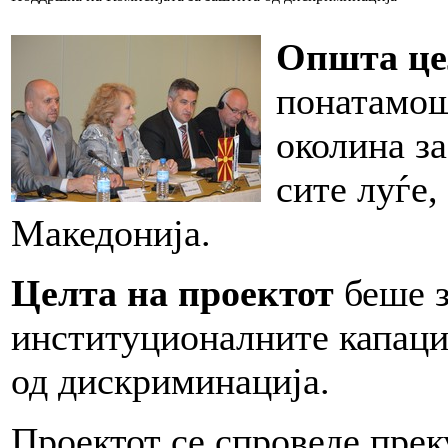
Општа це
понатамош
околина з
сите луѓе
Македонија.
Целта на проектот
беше з
институционалните капаци
од дискриминација.
Проектот се спроведе прек