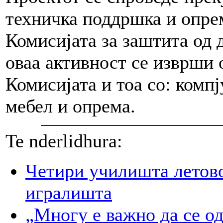
техничка поддршка и опре
Комисијата за заштита од 
оваа активност се изврши
Комисијата и тоа со: комп
мебел и опрема.
Te nderlidhura:
Четири училишта летово
игралишта
„Многу е важно да се о