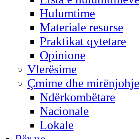
Hulumtime
Materiale resurse
Praktikat qytetare
Opinione
Vlerësime
Çmime dhe mirënjohj
Ndërkombëtare
Nacionale
Lokale
Për ne