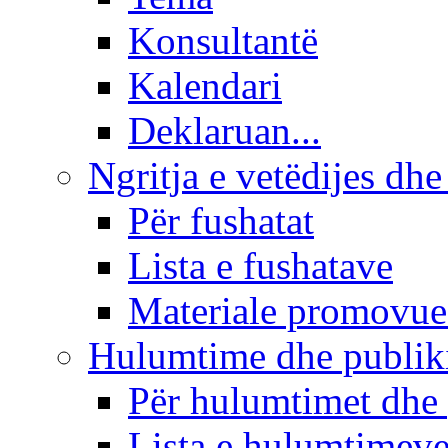
Konsultantë
Kalendari
Deklaruan...
Ngritja e vetëdijes dhe
Për fushatat
Lista e fushatave
Materiale promovue
Hulumtime dhe publi
Për hulumtimet dhe
Lista e hulumtimev