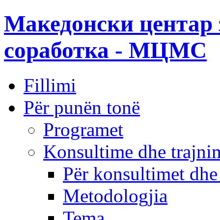
Македонски центар 
соработка - МЦМС
Fillimi
Për punën tonë
Programet
Konsultime dhe trajni
Për konsultimet dhe
Metodologjia
Tema