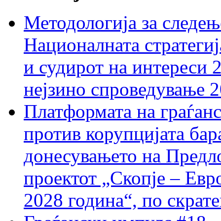
Методологија за следењ
Националната стратегиј
и судирот на интереси 
нејзино спроведување 
Платформата на граѓанс
против корупцијата бар
донесувањето на Предло
проектот „Скопје – Евр
2028 година“, по скрат