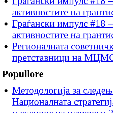
Граѓански импулс #18 –
активностите на гранти
Граѓански импулс #18 –
активностите на гранти
Регионалната советничк
претставници на МЦМС 
Popullore
Методологија за следењ
Националната стратегиј
и судирот на интереси 