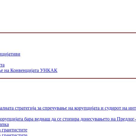
ицијативи
шта
ање на Конвенцијата УНКАК
лната стратегија за спречување на корупцијата и судирот на ин
орупцијата бара веднаш да се стопира донесувањето на Предлог-
апка
а грантистите
а грантистите