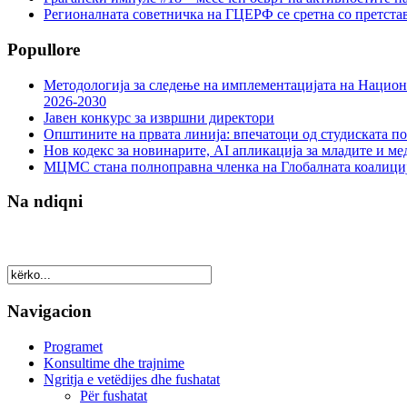
Регионалната советничка на ГЦЕРФ се сретна со претс
Popullore
Методологија за следење на имплементацијата на Национа
2026-2030
Јавен конкурс за извршни директори
Општините на првата линија: впечатоци од студиската по
Нов кодекс за новинарите, AI апликација за младите и м
МЦМС стана полноправна членка на Глобалната коалици
Na ndiqni
Navigacion
Programet
Konsultime dhe trajnime
Ngritja e vetëdijes dhe fushatat
Për fushatat