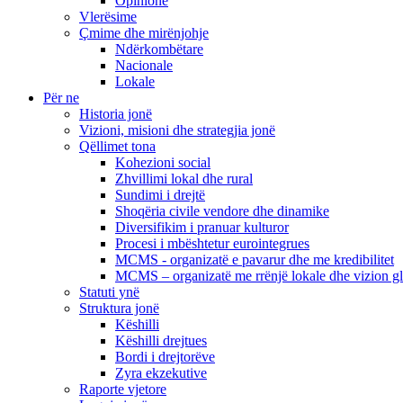
Opinione
Vlerësime
Çmime dhe mirënjohje
Ndërkombëtare
Nacionale
Lokale
Për ne
Historia jonë
Vizioni, misioni dhe strategjia jonë
Qëllimet tona
Kohezioni social
Zhvillimi lokal dhe rural
Sundimi i drejtë
Shoqëria civile vendore dhe dinamike
Diversifikim i pranuar kulturor
Procesi i mbështetur eurointegrues
MCMS - organizatë e pavarur dhe me kredibilitet
MCMS – organizatë me rrënjë lokale dhe vizion g
Statuti ynë
Struktura jonë
Këshilli
Këshilli drejtues
Bordi i drejtorëve
Zyra ekzekutive
Raporte vjetore