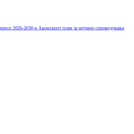
тереси 2026-2030 и Акцискиот план за нејзино спроведување