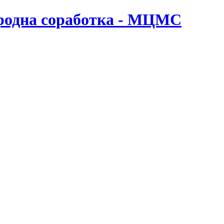
ародна соработка - МЦМС