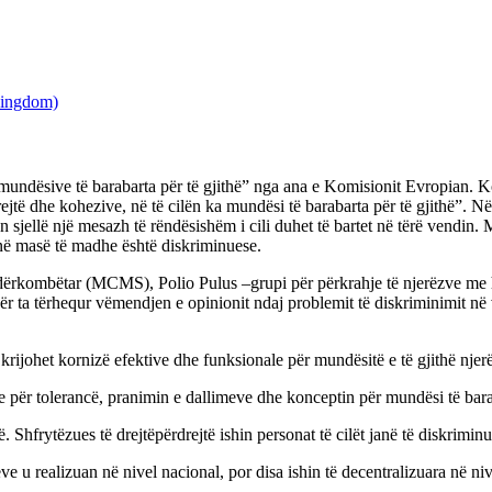
 mundësive të barabarta për të gjithë” nga ana e Komisionit Evropian. Ko
 drejtë dhe kohezive, në të cilën ka mundësi të barabarta për të gjithë”
 sjellë një mesazh të rëndësishëm i cili duhet të bartet në tërë vendin. 
 në masë të madhe është diskriminuese.
mbëtar (MCMS), Polio Pulus –grupi për përkrahje të njerëzve me hend
 ta tërhequr vëmendjen e opinionit ndaj problemit të diskriminimit në 
të krijohet kornizë efektive dhe funksionale për mundësitë e të gjithë nj
ke për tolerancë, pranimin e dallimeve dhe konceptin për mundësi të bara
. Shfrytëzues të drejtëpërdrejtë ishin personat të cilët janë të diskrimi
 u realizuan në nivel nacional, por disa ishin të decentralizuara në niv