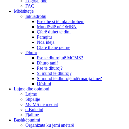
Logoja jonë
FAQ
Mbështetje
Inkuadrohu
Pse dhe si të inkuadrohem
Mundësitë në QMBN
Çfarë duhet të dini
Paraqitu
Nda ideja
Çfarë thanë për ne
Dhuro
Pse të dhuroj në MCMS?
Dhuro tani!
Pse të dhuroj?
Si mund të dhuroj?
Si mund të dhurojë ndërmarrja ime?
Dëshmi
Lajme dhe opinioni
Lajme
Shpallje
MCMS në mediat
e-Buletini
Fjalime
Bashkëpunimi
Organizata ku jemi anëtarë