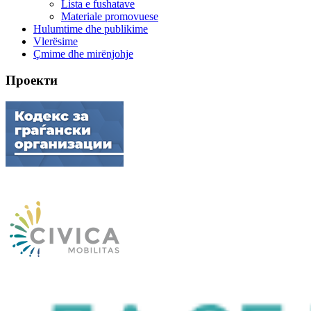
Lista e fushatave
Materiale promovuese
Hulumtime dhe publikime
Vlerësime
Çmime dhe mirënjohje
Проекти