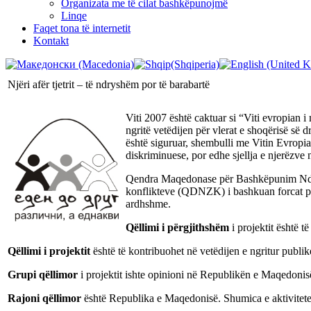
Organizata me të cilat bashkëpunojmë
Linqe
Faqet tona të internetit
Kontakt
Njëri afër tjetrit – të ndryshëm por të barabartë
Viti 2007 është caktuar si “Viti evropian i
ngritë vetëdijen për vlerat e shoqërisë së
është siguruar, shembulli me Vitin Evropian
diskriminuese, por edhe sjellja e njerëzve
Qendra Maqedonase për Bashkëpunim Ndërko
konflikteve (QDNZK) i bashkuan forcat për
ardhshme.
Qëllimi i përgjithshëm
i projektit është 
Qëllimi i projektit
është të kontribuohet në vetëdijen e ngritur publi
Grupi qëllimor
i projektit ishte opinioni në Republikën e Maqedonisë
Rajoni qëllimor
është Republika e Maqedonisë. Shumica e aktiviteteve