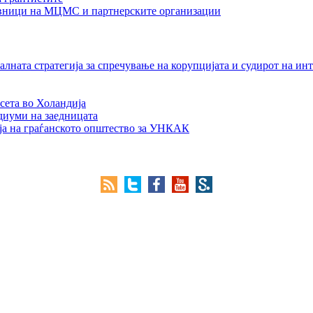
тавници на МЦМС и партнерските организации
лната стратегија за спречување на корупцијата и судирот на ин
сета во Холандија
едиуми на заедницата
ја на граѓанското општество за УНКАК