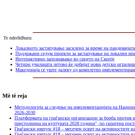
Te nderlidhura:
Локалното застапување засилено за време на пандемијата
Поддржани седум проекти за застапување на локални ин
Интерактивно запознавање во срцето на Скопје
Четири училишта летово ќе добијат нови детски играли
Македонија се уште далеку од комплетно имплементир
Më të reja
Методологија за следење на имплементацијата на Национа
2026-2030
Платформата на граѓански организации за борба против к
престолнина на културата 2028 година“, по скратена пост
Граѓански импулс #18 – месечен осврт на активностите н
Граѓански импулс #18 – месечен осврт на активностите н