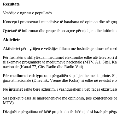
Rezultate
Vetëdije e ngritur e popullatës.
Koncept i promovuar i mundësive të barabarta në opinion dhe në grupe
Qytetarë të informuar dhe grupe të posaçme për njohjen dhe luftimin 
Aktivitete
Aktivitetet për ngritjen e vetëdijes filluan me fushatë qendrore në 
Për fushatën u shfrytëzuan mediumet elektronike edhe atë televizori d
të skemave programore të mediumeve nacionale (MTV, A1, Sitel, Kanal
nacionale (Kanal 77, City Radio dhe Radio Vati).
Për mediumet e shtypura
u përgatitën shpallje dhe media printe. Shp
gazetat nacionale (Dnevnik, Vreme dhe Koha), si edhe në revistat e o
Në
internet
është bërë azhurimi i vazhdueshëm i ueb faqes ekzistue
Sa i përket pjesës së marrëdhënieve me opinionin, pos konferencës p
MTV).
Dizajnët e përgatitura në këtë projekt do të shërbejnë si bazë për përg