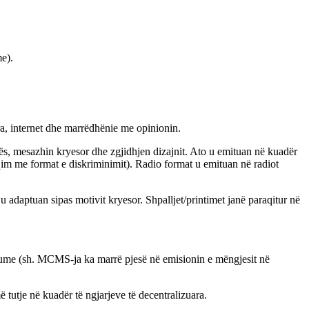
e).
ra, internet dhe marrëdhënie me opinionin.
tës, mesazhin kryesor dhe zgjidhjen dizajnit. Ato u emituan në kuadër
im me format e diskriminimit). Radio format u emituan në radiot
 u adaptuan sipas motivit kryesor. Shpalljet/printimet janë paraqitur në
diume (sh. MCMS-ja ka marrë pjesë në emisionin e mëngjesit në
ë tutje në kuadër të ngjarjeve të decentralizuara.