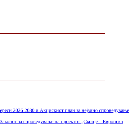
тереси 2026-2030 и Акцискиот план за нејзино спроведување
Законот за спроведување на проектот „Скопје – Европска