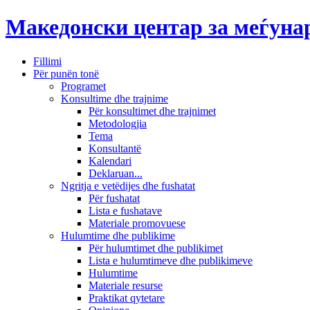
Македонски центар за меѓун
Fillimi
Për punën tonë
Programet
Konsultime dhe trajnime
Për konsultimet dhe trajnimet
Metodologjia
Tema
Konsultantë
Kalendari
Deklaruan...
Ngritja e vetëdijes dhe fushatat
Për fushatat
Lista e fushatave
Materiale promovuese
Hulumtime dhe publikime
Për hulumtimet dhe publikimet
Lista e hulumtimeve dhe publikimeve
Hulumtime
Materiale resurse
Praktikat qytetare