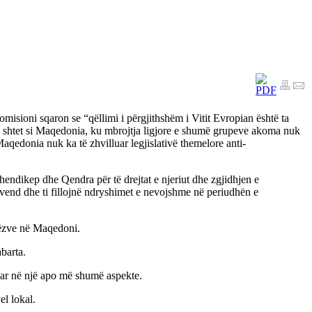
misioni sqaron se “qëllimi i përgjithshëm i Vitit Evropian është ta
. Në shtet si Maqedonia, ku mbrojtja ligjore e shumë grupeve akoma nuk
Maqedonia nuk ka të zhvilluar legjislativë themelore anti-
ikep dhe Qendra për të drejtat e njeriut dhe zgjidhjen e
vend dhe ti fillojnë ndryshimet e nevojshme në periudhën e
erëzve në Maqedoni.
barta.
nuar në një apo më shumë aspekte.
el lokal.