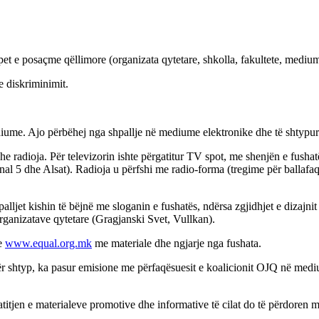
t e posaçme qëllimore (organizata qytetare, shkolla, fakultete, medium
e diskriminimit.
mediume. Ajo përbëhej nga shpallje në mediume elektronike dhe të shtypu
he radioja. Për televizorin ishte përgatitur TV spot, me shenjën e fusha
 5 dhe Alsat). Radioja u përfshi me radio-forma (tregime për ballafaq
alljet kishin të bëjnë me sloganin e fushatës, ndërsa zgjidhjet e dizajnit
rganizatave qytetare (Gragjanski Svet, Vullkan).
se
www.equal.org.mk
me materiale dhe ngjarje nga fushata.
ër shtyp, ka pasur emisione me përfaqësuesit e koalicionit OJQ në me
atitjen e materialeve promotive dhe informative të cilat do të përdoren m