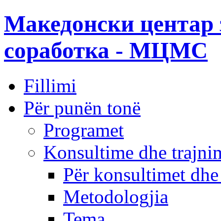
Македонски центар 
соработка - МЦМС
Fillimi
Për punën tonë
Programet
Konsultime dhe trajni
Për konsultimet dhe
Metodologjia
Tema