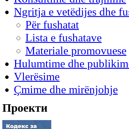
Ngritja e vetëdijes dhe fu
Për fushatat
Lista e fushatave
Materiale promovuese
Hulumtime dhe publikim
Vlerësime
Çmime dhe mirënjohje
Проекти