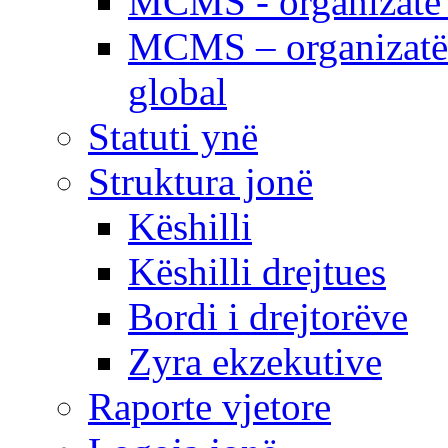
MCMS - organizatë e
MCMS – organizatë 
global
Statuti ynë
Struktura jonë
Këshilli
Këshilli drejtues
Bordi i drejtorëve
Zyra ekzekutive
Raporte vjetore