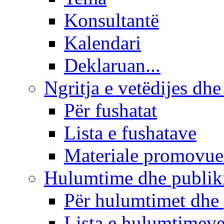
Konsultantë
Kalendari
Deklaruan...
Ngritja e vetëdijes dhe
Për fushatat
Lista e fushatave
Materiale promovue
Hulumtime dhe publi
Për hulumtimet dhe
Lista e hulumtimev