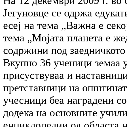
На 12 декември 2009 г. во
Јегуновце се одржа едука
есеј на тема „Важна е секо
тема „Мојата планета е же
содржини под заедничкото 
Вкупно 36 ученици земаа у
присуствуваа и наставниц
претставници на општина
учесници беа наградени со
додека на основните учил
енциклопедии од областа н