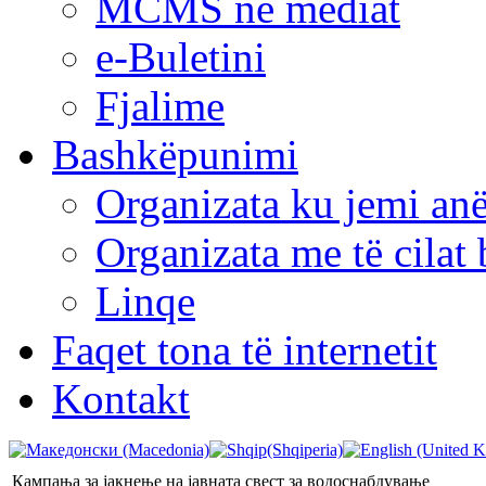
MCMS në mediat
e-Buletini
Fjalime
Bashkëpunimi
Organizata ku jemi anë
Organizata me të cila
Linqe
Faqet tona të internetit
Kontakt
Кампања за јакнење на јавната свест за водоснабдување