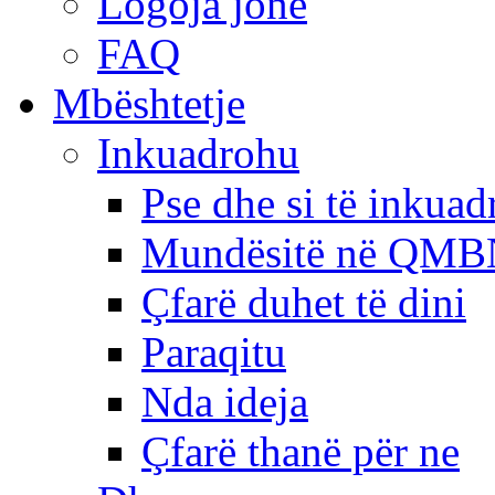
Logoja jonë
FAQ
Mbështetje
Inkuadrohu
Pse dhe si të inkua
Mundësitë në QMB
Çfarë duhet të dini
Paraqitu
Nda ideja
Çfarë thanë për ne