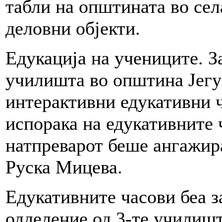
табли на општината во села
деловни објекти.
Едукација на учениците. З
училишта во општина Јегу
интерактивни едукативни ч
испорака на едукативните
натпреварот беше ангажир
Руска Мицева.
Едукативните часови беа з
одделение од 3-те училишт