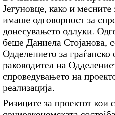
Јегуновце, како и меснит
имаше одговорност за спр
донесувањето одлуки. Од
беше Даниела Стојанова, с
Одделението за граѓанско
раководител на Одделениет
спроведувањето на проекто
реализација.
Ризиците за проектот кои 
социоекономската состојба