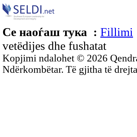
Се наоѓаш тука :
Fillimi
vetëdijes dhe fushatat
Kopjimi ndalohet © 2026 Qend
Ndërkombëtar. Të gjitha të drejta