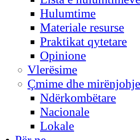
Hulumtime
Materiale resurse
Praktikat qytetare
Opinione
Vlerësime
Çmime dhe mirënjohj
Ndërkombëtare
Nacionale
Lokale
Për ne