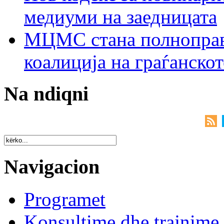
медиуми на заедницата
МЦМС стана полноправн
коалиција на граѓанск
Na ndiqni
Navigacion
Programet
Konsultime dhe trajnime