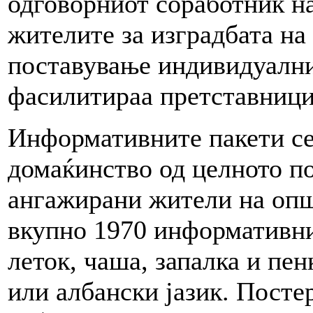
одговорниот соработник н
жителите за изградбата на 
поставување индивидуални
фасилитираа претставници
Информативните пакети се
домаќинство од целното по
ангажирани жители на опш
вкупно 1970 информативни 
леток, чаша, запалка и пе
или албански јазик. Посте