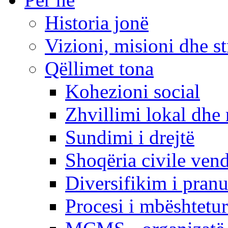
Historia jonë
Vizioni, misioni dhe st
Qëllimet tona
Kohezioni social
Zhvillimi lokal dhe 
Sundimi i drejtë
Shoqëria civile ven
Diversifikim i pranu
Procesi i mbështetur