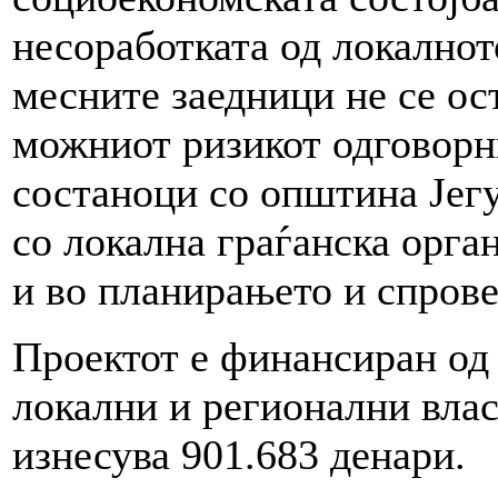
несоработката од локалнот
месните заедници не се ост
можниот ризикот одговорн
состаноци со општина Јег
со локална граѓанска орган
и во планирањето и спрове
Проектот е финансиран од
локални и регионални влас
изнесува 901.683 денари.