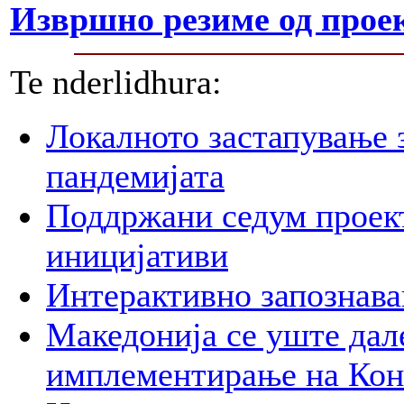
Извршно резиме од проек
Te nderlidhura:
Локалното застапување 
пандемијата
Поддржани седум проект
иницијативи
Интерактивно запознава
Македонија се уште дал
имплементирање на Ко