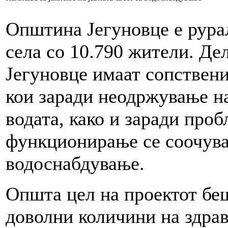
Општина Јегуновце е рура
села со 10.790 жители. Де
Јегуновце имаат сопствен
кои заради неодржување на
водата, како и заради про
функционирање се соочува
водоснабдување.
Општа цел на проектот беш
доволни количини на здрав