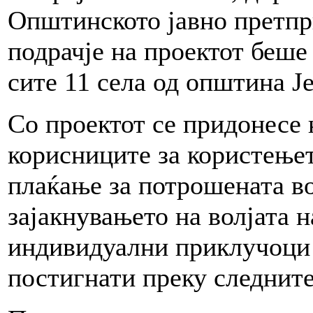
Општинското јавно претпр
подрачје на проектот беше 
сите 11 села од општина Ј
Со проектот се придонесе 
корисниците за користењет
плаќање за потрошената во
зајакнувањето на волјата 
индивидуални приклучоци 
постигнати преку следните