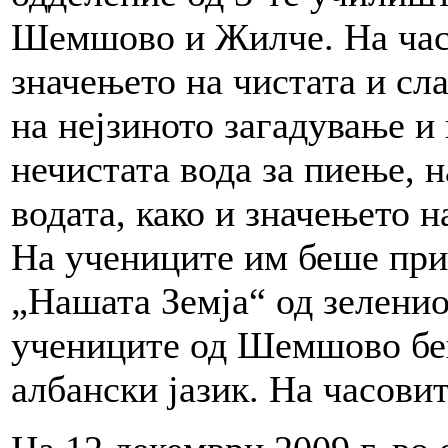
Шемшово и Жилче. На час
значењето на чистата и сла
на нејзиното загадување и
нечистата вода за пиење, 
водата, како и значењето н
На учениците им беше пр
„Нашата Земја“ од зеленио
учениците од Шемшово беш
албански јазик. На часови