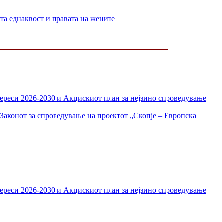
 еднаквост и правата на жените
тереси 2026-2030 и Акцискиот план за нејзино спроведување
Законот за спроведување на проектот „Скопје – Европска
тереси 2026-2030 и Акцискиот план за нејзино спроведување