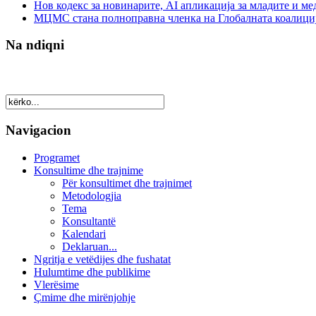
Нов кодекс за новинарите, AI апликација за младите и м
МЦМС стана полноправна членка на Глобалната коалици
Na ndiqni
Navigacion
Programet
Konsultime dhe trajnime
Për konsultimet dhe trajnimet
Metodologjia
Tema
Konsultantë
Kalendari
Deklaruan...
Ngritja e vetëdijes dhe fushatat
Hulumtime dhe publikime
Vlerësime
Çmime dhe mirënjohje