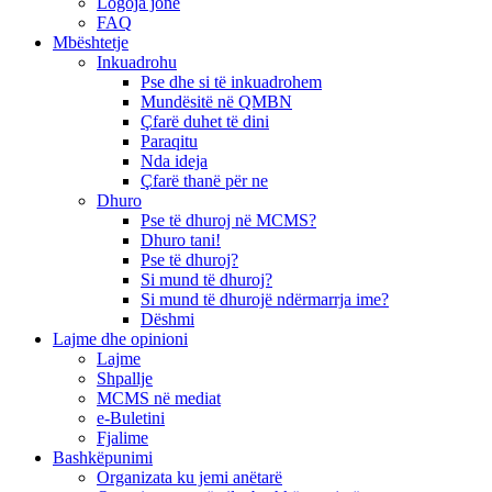
Logoja jonë
FAQ
Mbështetje
Inkuadrohu
Pse dhe si të inkuadrohem
Mundësitë në QMBN
Çfarë duhet të dini
Paraqitu
Nda ideja
Çfarë thanë për ne
Dhuro
Pse të dhuroj në MCMS?
Dhuro tani!
Pse të dhuroj?
Si mund të dhuroj?
Si mund të dhurojë ndërmarrja ime?
Dëshmi
Lajme dhe opinioni
Lajme
Shpallje
MCMS në mediat
e-Buletini
Fjalime
Bashkëpunimi
Organizata ku jemi anëtarë