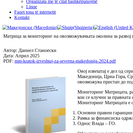
Organizata me të cilat bashkëpunojmë
Linqe
Faqet tona të internetit
Kontakt
Матрица за мониторинг на овозможувачката околина за развој 
Автор: Даниел Станоески
Дата: Април 2025
PDF:
mm-kratok-izveshtaj-za-severna-makedonija-2024.pdf
Овој извештај е дел од се
Македонија, Црна Гора, Срб
овозможува пристап до под
Мониторинг Матрицата, ра
кои се клучни за правната 
Мониторинг Матрицата е ор
Основни правни гаранции 
Рамка за финансиска одржл
Однос Влада – ГО.