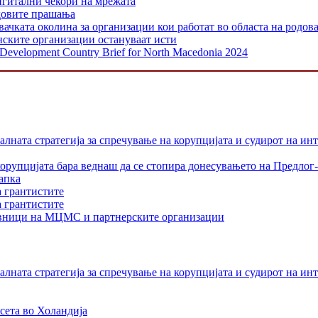
игитални чекори на мрежата
одовите прашања
 околина за организации кои работат во областа на родовата
нските организации остануваат исти
y Development Country Brief for North Macedonia 2024
лната стратегија за спречување на корупцијата и судирот на ин
орупцијата бара веднаш да се стопира донесувањето на Предлог-
апка
а грантистите
а грантистите
тавници на МЦМС и партнерските организации
лната стратегија за спречување на корупцијата и судирот на ин
сета во Холандија