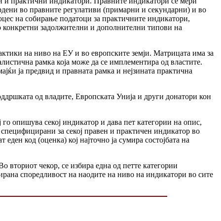
ни и практични индикатори. Правните индикатори се мери
рдени во правните регулативи (примарни и секундарни) и во
роцес на собирање податоци за практичните индикатори,
во конкретни задолжителни и дополнителни типови на
ктики на ниво на ЕУ и во европските земји. Матрицата има за
алистична рамка која може да се имплементира од властите.
мајќи ја предвид и правната рамка и нејзината практична
поддршката од владите, Европската Унија и други донатори кон
го опишува секој индикатор и дава пет категории на опис,
 специфицирани за секој правен и практичен индикатор во
еден код (оценка) кој најточно ја сумира состојбата на
о вториот чекор, се избира една од петте категории
ирана споредливост на наодите на ниво на индикатори во сите