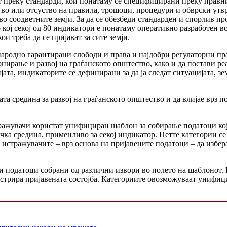
ат преку стандарди, кои понатаму се специфицирани преку прав
во или отсуство на правила, трошоци, процедури и обврски утв
о соодветните земји. За да се обезбеди стандарден и спорлив п
кој секој од 80 индикатори е понатаму оперативно разработен 
и треба да се пријават за сите земји.
ародно гарантирани слободи и права и најдобри регулаторни пра
нирање и развој на граѓанското општество, како и да постави ре
та, индикаторите се дефинирани за да ја следат ситуацијата, зе
та средина за развој на граѓанското општество и да влијае врз 
ражувачи користат унифициран шаблон за собирање податоци кој 
ка средина, применливо за секој индикатор. Петте категории се
тражувачите – врз основа на пријавените податоци – да изберат 
 податоци собрани од различни извори во полето на шаблонот. В
устрира пријавената состојба. Категориите овозможуваат унифиц