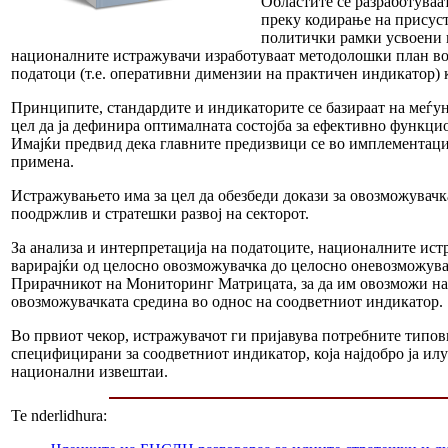
Областите се разработува
преку кодирање на присуст
политички рамки усвоени в
националните истражувачи изработуваат методолошки план во 
податоци (т.е. оперативни димензии на практичен индикатор) ко
Принципите, стандардите и индикаторите се базираат на меѓун
цел да ја дефинира оптималната состојба за ефективно функцио
Имајќи предвид дека главните предизвици се во имплементација
примена.
Истражувањето има за цел да обезбеди докази за овозможувачка
поодржлив и стратешки развој на секторот.
За анализа и интерпретација на податоците, националните ист
варирајќи од целосно овозможувачка до целосно оневозможувач
Прирачникот на Мониторинг Матрицата, за да им овозможи на ис
овозможувачката средина во однос на соодветниот индикатор.
Во првиот чекор, истражувачот ги пријавува потребните типови
специфицирани за соодветниот индикатор, која најдобро ја ил
национални извештаи.
Te nderlidhura: