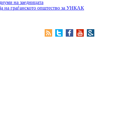
едиуми на заедницата
ја на граѓанското општество за УНКАК