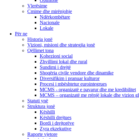
Opinione
Vlerësime
Çmime dhe mirënjohje
Ndërkombëtare
Nacionale
Lokale
Për ne
Historia jonë
Vizioni, misioni dhe strategjia jonë
Qëllimet tona
Kohezioni social
Zhvillimi lokal dhe rural
Sundimi i drejtë
Shoqëria civile vendore dhe dinamike
Diversifikim i pranuar kulturor
Procesi i mbështetur eurointegrues
MCMS - organizatë e pavarur dhe me kredibilitet
MCMS – organizatë me rrënjë lokale dhe vizion g
Statuti ynë
Struktura jonë
Këshilli
Këshilli drejtues
Bordi i drejtorëve
Zyra ekzekutive
Raporte vjetore