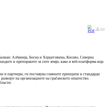
Балкан: Албанија, Босна и Херцеговина, Косово, Северна
аодите и препораките за сите земји, како и веб-платформа која
и и партнери, ги поставува главните принципи и стандарди
за развојот на организациите на граѓанското општество.
бласти: