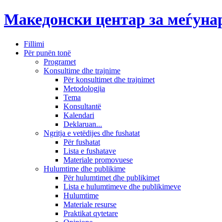
Македонски центар за меѓун
Fillimi
Për punën tonë
Programet
Konsultime dhe trajnime
Për konsultimet dhe trajnimet
Metodologjia
Tema
Konsultantë
Kalendari
Deklaruan...
Ngritja e vetëdijes dhe fushatat
Për fushatat
Lista e fushatave
Materiale promovuese
Hulumtime dhe publikime
Për hulumtimet dhe publikimet
Lista e hulumtimeve dhe publikimeve
Hulumtime
Materiale resurse
Praktikat qytetare