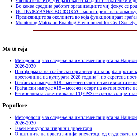
Членките на БЦСДН разговараа за идните стратешки и д
Во каква средина работат организациите чиј фокус се р
ИСТРАЖУВАЊЕ ВО ФОКУС: мониторинг на овозможувачката
Предизвиците за околината во која функционираат граѓа
Monitoring Matrix on Enabling Environment for Civil Societ
Më të reja
Методологија за следење на имплементацијата на Национа
2026-2030
Платформата на граѓански организации за борба против к
престолнина на културата 2028 година“, по скратена пост
Граѓански импулс #18 – месечен осврт на активностите н
Граѓански импулс #18 – месечен осврт на активностите н
Регионалната советничка на ГЦЕРФ се сретна со претс
Popullore
Методологија за следење на имплементацијата на Национа
2026-2030
Јавен конкурс за извршни директори
Општините на првата линија: впечатоци од студиската по