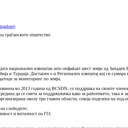
на граѓанското општество
ријата национални извештаи што опфаќаат шест земји од Западен 
ија и Турција. Достапен е и Регионален извештај кој ги сумира н
атоци за мониторинг по земји.
звиена во 2013 година од BCSDN, со поддршка на своите членов
средина да се смета за поддржувачка како за работењето, така и 
ганизирана околу три главни области, секоја поделена на под-о
на слободите;
ивост и виталност на ГО;