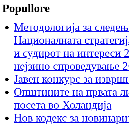
Popullore
Методологија за следењ
Националната стратегиј
и судирот на интереси 
нејзино спроведување 
Јавен конкурс за изврш
Општините на првата ли
посета во Холандија
Нов кодекс за новинарит