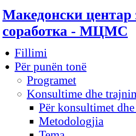
Македонски центар 
соработка - МЦМС
Fillimi
Për punën tonë
Programet
Konsultime dhe trajni
Për konsultimet dhe
Metodologjia
Tema