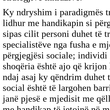
Ky ndryshim i paradigmës tr
lidhur me handikapin si përg
sipas cilit personi duhet të 
specialistëve nga fusha e mje
përgjegjësi sociale; individi
shoqëria është ajo që krijo
ndaj asaj ky qëndrim duhet t
social është të largohen barri
janë pjesë e mjedisit me që
me handikap të jetojnë në m