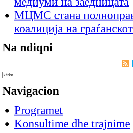
медиуми на заедницата
МЦМС стана полноправн
коалиција на граѓанск
Na ndiqni
Navigacion
Programet
Konsultime dhe trajnime