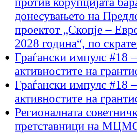
против корупцијата бар
донесувањето на Предло
проектот „Скопје – Евр
2028 година“, по скрат
Граѓански импулс #18 –
активностите на гранти
Граѓански импулс #18 –
активностите на гранти
Регионалната советничк
претставници на МЦМС 