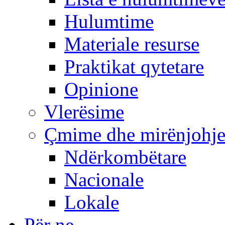
Hulumtime
Materiale resurse
Praktikat qytetare
Opinione
Vlerësime
Çmime dhe mirënjohj
Ndërkombëtare
Nacionale
Lokale
Për ne