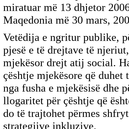
miratuar më 13 dhjetor 2006
Maqedonia më 30 mars, 200
Vetëdija e ngritur publike, p
pjesë e të drejtave të njeriu
mjekësor drejt atij social. H
çështje mjekësore që duhet t
nga fusha e mjekësisë dhe pë
llogaritet për çështje që ësht
do të trajtohet përmes shfry
strategjive inkluzive.