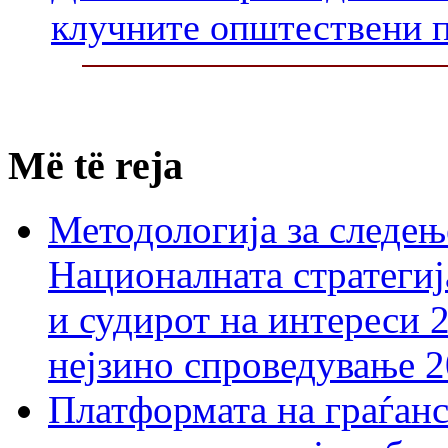
клучните општествени 
Më të reja
Методологија за следењ
Националната стратегиј
и судирот на интереси 
нејзино спроведување 
Платформата на граѓанс