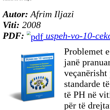
Autor:
Afrim Iljazi
Viti:
2008
PDF:
uspeh-vo-10-cek
Problemet e
janë pranuar
veçanërisht 
standarde t
të PH në vi
për të drejt