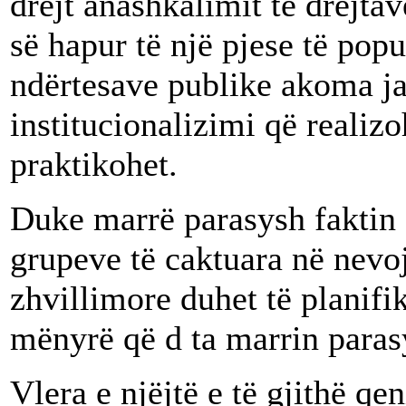
drejt anashkalimit të drejta
së hapur të një pjese të pop
ndërtesave publike akoma ja
institucionalizimi që reali
praktikohet.
Duke marrë parasysh faktin 
grupeve të caktuara në nevoj
zhvillimore duhet të planifi
mënyrë që d ta marrin paras
Vlera e njëjtë e të gjithë qe