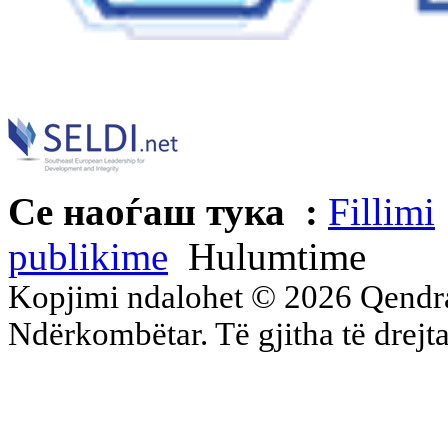
Се наоѓаш тука :
Fillimi
publikime
Hulumtime
Kopjimi ndalohet © 2026 Qend
Ndërkombëtar. Të gjitha të drejta