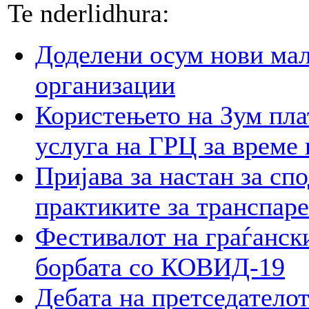
Te nderlidhura:
Доделени осум нови мал
организации
Користењето на Зум пла
услуга на ГРЦ за време 
Пријава за настан за сп
практиките за транспар
Фестивалот на граѓански
борбата со КОВИД-19
Дебата на претседателот