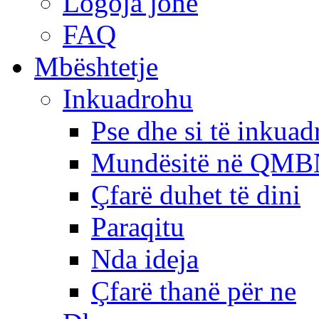
Logoja jonë
FAQ
Mbështetje
Inkuadrohu
Pse dhe si të inkua
Mundësitë në QMB
Çfarë duhet të dini
Paraqitu
Nda ideja
Çfarë thanë për ne