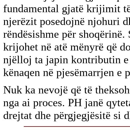
fundamental gjatë krijimit t
njerëzit posedojnë njohuri dh
rëndësishme për shoqërinë. S
krijohet në atë mënyrë që do
njëlloj ta japin kontributin e
kënaqen në pjesëmarrjen e p
Nuk ka nevojë që të theksoh
nga ai proces. PH janë qyteta
drejtat dhe përgjegjësitë si d