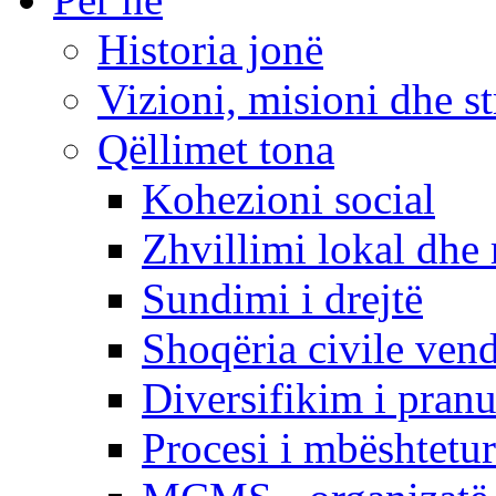
Historia jonë
Vizioni, misioni dhe st
Qëllimet tona
Kohezioni social
Zhvillimi lokal dhe 
Sundimi i drejtë
Shoqëria civile ven
Diversifikim i pranu
Procesi i mbështetur