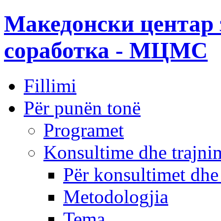
Македонски центар 
соработка - МЦМС
Fillimi
Për punën tonë
Programet
Konsultime dhe trajni
Për konsultimet dhe
Metodologjia
Tema