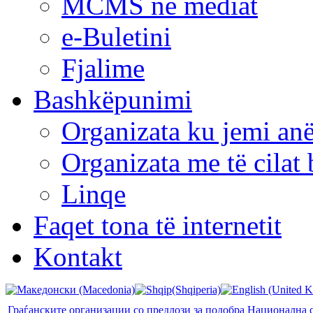
MCMS në mediat
e-Buletini
Fjalime
Bashkëpunimi
Organizata ku jemi anë
Organizata me të cila
Linqe
Faqet tona të internetit
Kontakt
Граѓанските организации со предлози за подобра Национална с