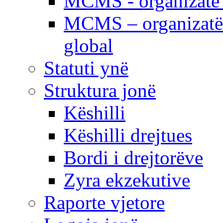
MCMS - organizatë e
MCMS – organizatë 
global
Statuti ynë
Struktura jonë
Këshilli
Këshilli drejtues
Bordi i drejtorëve
Zyra ekzekutive
Raporte vjetore