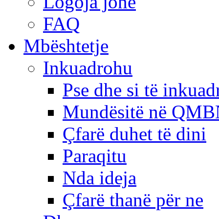
Logoja jonë
FAQ
Mbështetje
Inkuadrohu
Pse dhe si të inkua
Mundësitë në QMB
Çfarë duhet të dini
Paraqitu
Nda ideja
Çfarë thanë për ne