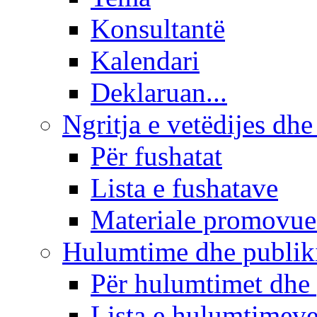
Konsultantë
Kalendari
Deklaruan...
Ngritja e vetëdijes dhe
Për fushatat
Lista e fushatave
Materiale promovue
Hulumtime dhe publi
Për hulumtimet dhe
Lista e hulumtimev