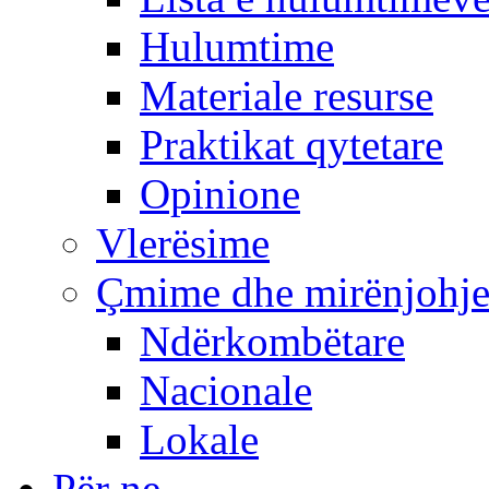
Hulumtime
Materiale resurse
Praktikat qytetare
Opinione
Vlerësime
Çmime dhe mirënjohj
Ndërkombëtare
Nacionale
Lokale
Për ne