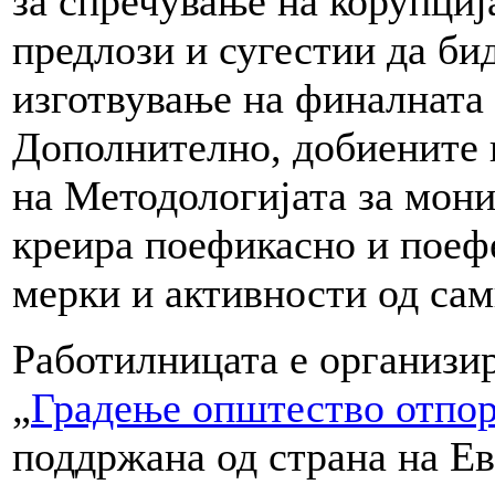
за спречување на корупциј
предлози и сугестии да би
изготвување на финалната
Дополнително, добиените 
на Методологијата за мони
креира поефикасно и поеф
мерки и активности од сам
Работилницата е организи
„
Градење општество отпор
поддржана од страна на Е