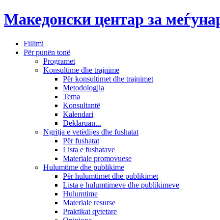
Македонски центар за меѓун
Fillimi
Për punën tonë
Programet
Konsultime dhe trajnime
Për konsultimet dhe trajnimet
Metodologjia
Tema
Konsultantë
Kalendari
Deklaruan...
Ngritja e vetëdijes dhe fushatat
Për fushatat
Lista e fushatave
Materiale promovuese
Hulumtime dhe publikime
Për hulumtimet dhe publikimet
Lista e hulumtimeve dhe publikimeve
Hulumtime
Materiale resurse
Praktikat qytetare