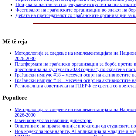
Пријава за настан за споделување искуство за практикит
Фестивалот на граѓанските организации во знакот на б
Дебата на претседателот со граѓанските организации за
Më të reja
Методологија за следење на имплементацијата на Национа
2026-2030
Платформата на граѓански организации за борба против к
престолнина на културата 2028 година“, по скратена пост
Граѓански импулс #18 – месечен осврт на активностите н
Граѓански импулс #18 – месечен осврт на активностите н
Регионалната советничка на ГЦЕРФ се сретна со претс
Popullore
Методологија за следење на имплементацијата на Национа
2026-2030
Јавен конкурс за извршни директори
Општините на првата линија: впечатоци од студиската по
Нов кодекс за новинарите, AI апликација за младите и м