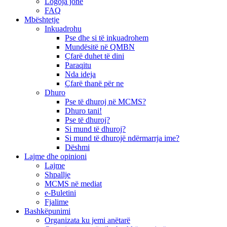
Logoja jonë
FAQ
Mbështetje
Inkuadrohu
Pse dhe si të inkuadrohem
Mundësitë në QMBN
Çfarë duhet të dini
Paraqitu
Nda ideja
Çfarë thanë për ne
Dhuro
Pse të dhuroj në MCMS?
Dhuro tani!
Pse të dhuroj?
Si mund të dhuroj?
Si mund të dhurojë ndërmarrja ime?
Dëshmi
Lajme dhe opinioni
Lajme
Shpallje
MCMS në mediat
e-Buletini
Fjalime
Bashkëpunimi
Organizata ku jemi anëtarë