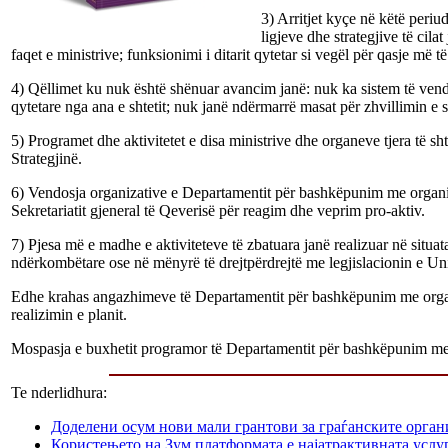
3) Arritjet kyçe në këtë periu
ligjeve dhe strategjive të cil
faqet e ministrive; funksionimi i ditarit qytetar si vegël për qasje më t
4) Qëllimet ku nuk është shënuar avancim janë: nuk ka sistem të vendo
qytetare nga ana e shtetit; nuk janë ndërmarrë masat për zhvillimin e se
5) Programet dhe aktivitetet e disa ministrive dhe organeve tjera të s
Strategjinë.
6) Vendosja organizative e Departamentit për bashkëpunim me organizata
Sekretariatit gjeneral të Qeverisë për reagim dhe veprim pro-aktiv.
7) Pjesa më e madhe e aktiviteteve të zbatuara janë realizuar në situa
ndërkombëtare ose në mënyrë të drejtpërdrejtë me legjislacionin e Un
Edhe krahas angazhimeve të Departamentit për bashkëpunim me organiza
realizimin e planit.
Mospasja e buxhetit programor të Departamentit për bashkëpunim me o
Te nderlidhura:
Доделени осум нови мали грантови за граѓанските орга
Користењето на Зум платформата е најатрактивната услуг