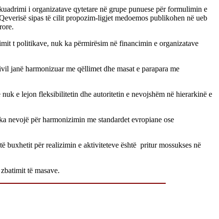
; inkuadrimi i organizatave qytetare në grupe punuese për formulimin e
të Qeverisë sipas të cilit propozim-ligjet medoemos publikohen në ueb
rore.
imit t politikave, nuk ka përmirësim në financimin e organizatave
t civil janë harmonizuar me qëllimet dhe masat e parapara me
nuk e lejon fleksibilitetin dhe autoritetin e nevojshëm në hierarkinë e
tat ka nevojë për harmonizimin me standardet evropiane ose
 buxhetit për realizimin e aktiviteteve është pritur mossukses në
zbatimit të masave.