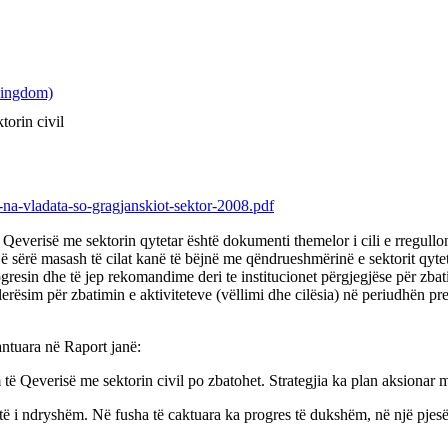
torin civil
-na-vladata-so-gragjanskiot-sektor-2008.pdf
 Qeverisë me sektorin qytetar është dokumenti themelor i cili e rregul
ë sërë masash të cilat kanë të bëjnë me qëndrueshmërinë e sektorit qytet
gresin dhe të jep rekomandime deri te institucionet përgjegjëse për zbat
lerësim për zbatimin e aktiviteteve (vëllimi dhe cilësia) në periudhën p
ntuara në Raport janë:
të Qeverisë me sektorin civil po zbatohet. Strategjia ka plan aksionar me
htë i ndryshëm. Në fusha të caktuara ka progres të dukshëm, në një pjesë