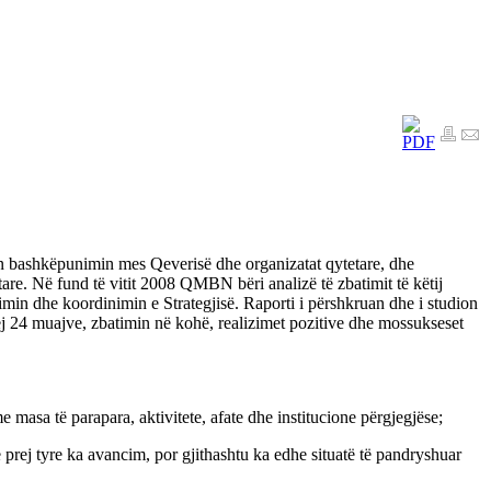
lon bashkëpunimin mes Qeverisë dhe organizatat qytetare, dhe
are. Në fund të vitit 2008 QMBN bëri analizë të zbatimit të këtij
imin dhe koordinimin e Strategjisë. Raporti i përshkruan dhe i studion
rej 24 muajve, zbatimin në kohë, realizimet pozitive dhe mossukseset
 masa të parapara, aktivitete, afate dhe institucione përgjegjëse;
 prej tyre ka avancim, por gjithashtu ka edhe situatë të pandryshuar