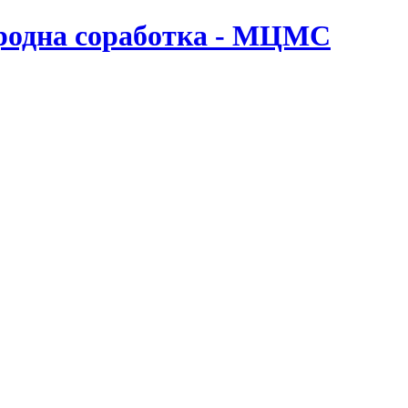
ародна соработка - МЦМС