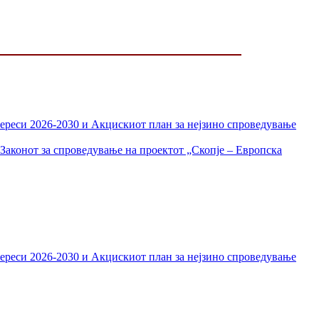
тереси 2026-2030 и Акцискиот план за нејзино спроведување
Законот за спроведување на проектот „Скопје – Европска
тереси 2026-2030 и Акцискиот план за нејзино спроведување