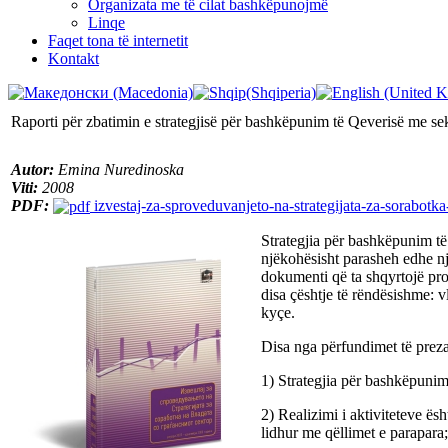
Organizata me të cilat bashkëpunojmë
Linqe
Faqet tona të internetit
Kontakt
Raporti për zbatimin e strategjisë për bashkëpunim të Qeverisë me sek
Autor:
Emina Nuredinoska
Viti:
2008
PDF:
izvestaj-za-sproveduvanjeto-na-strategijata-za-sorabotka
Strategjia për bashkëpunim të
njëkohësisht parasheh edhe nj
dokumenti që ta shqyrtojë pro
disa çështje të rëndësishme: v
kyçe.
Disa nga përfundimet të preza
1) Strategjia për bashkëpunim 
2) Realizimi i aktiviteteve ës
lidhur me qëllimet e parapara;