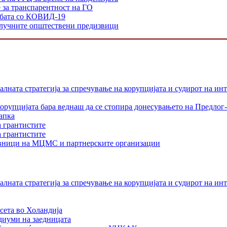
е за транспарентност на ГО
орбата со КОВИД-19
 клучните општествени предизвици
лната стратегија за спречување на корупцијата и судирот на ин
орупцијата бара веднаш да се стопира донесувањето на Предлог-
апка
а грантистите
а грантистите
тавници на МЦМС и партнерските организации
лната стратегија за спречување на корупцијата и судирот на ин
сета во Холандија
едиуми на заедницата