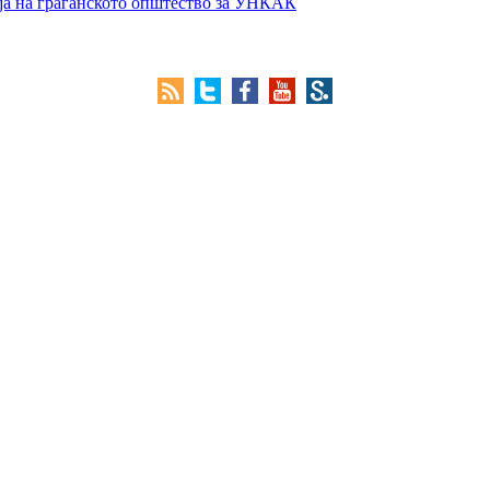
ја на граѓанското општество за УНКАК