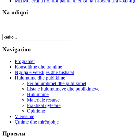
МЦМС стана полноправна членка на Глобалната коалици
Na ndiqni
Navigacion
Programet
Konsultime dhe trajnime
Ngritja e vetëdijes dhe fushatat
Hulumtime dhe publikime
Për hulumtimet dhe publikimet
Lista e hulumtimeve dhe publikimeve
Hulumtime
Materiale resurse
Praktikat qytetare
Opinione
Vlerësime
Çmime dhe mirënjohje
Проекти