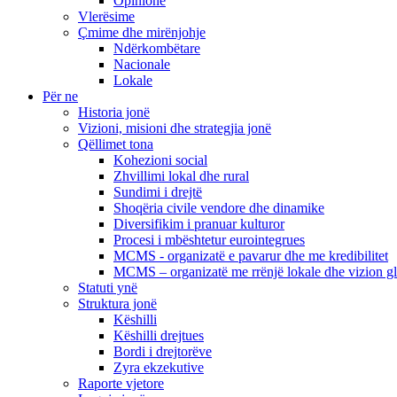
Opinione
Vlerësime
Çmime dhe mirënjohje
Ndërkombëtare
Nacionale
Lokale
Për ne
Historia jonë
Vizioni, misioni dhe strategjia jonë
Qëllimet tona
Kohezioni social
Zhvillimi lokal dhe rural
Sundimi i drejtë
Shoqëria civile vendore dhe dinamike
Diversifikim i pranuar kulturor
Procesi i mbështetur eurointegrues
MCMS - organizatë e pavarur dhe me kredibilitet
MCMS – organizatë me rrënjë lokale dhe vizion g
Statuti ynë
Struktura jonë
Këshilli
Këshilli drejtues
Bordi i drejtorëve
Zyra ekzekutive
Raporte vjetore