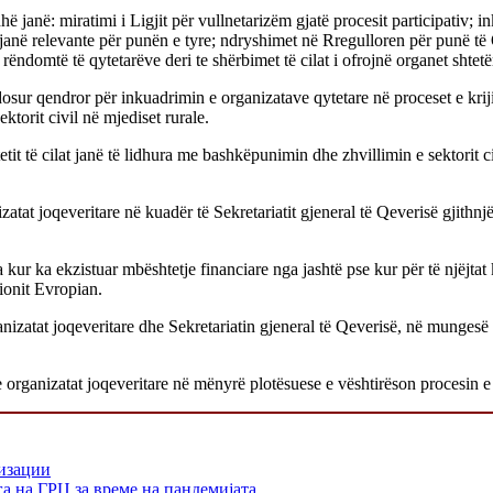
dhë janë: miratimi i Ligjit për vullnetarizëm gjatë procesit participativ
at janë relevante për punën e tyre; ndryshimet në Rregulloren për punë 
ë rëndomtë të qytetarëve deri te shërbimet të cilat i ofrojnë organet shtetë
sur qendror për inkuadrimin e organizatave qytetare në proceset e krij
ktorit civil në mjediset rurale.
htetit të cilat janë të lidhura me bashkëpunimin dhe zhvillimin e sektori
t joqeveritare në kuadër të Sekretariatit gjeneral të Qeverisë gjithnjë 
ta kur ka ekzistuar mbështetje financiare nga jashtë pse kur për të njëj
ionit Evropian.
tat joqeveritare dhe Sekretariatin gjeneral të Qeverisë, në mungesë të
rganizatat joqeveritare në mënyrë plotësuese e vështirëson procesin e 
низации
а на ГРЦ за време на пандемијата