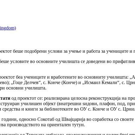
ектот беше подобрени услови за учење и работа за учениците и
еше условите во основните училишта се доведени во прифатливи
оектот беа учениците и вработените во основните училишта: „Ал
ево); „Гоце Делчев“, с. Конче (Конче) и „Исмаил Ќемали“, с. 
ири основни училишта.
лтати
од проектот се: реализирана целосна реконструкција на пр
струиран училишен објект (внатрешни ѕидови, плафон, под, прис
 средства и книги за библиотеките во ОУ с. Конче и ОУ с. Црни
 години, односно Сокотаб од Швајцарија во соработка со своите
ва производството на ориентален тутун.
елегација од Турската амбасада, градоначалникот и голем број п