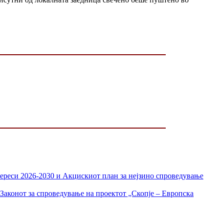
тереси 2026-2030 и Акцискиот план за нејзино спроведување
Законот за спроведување на проектот „Скопје – Европска