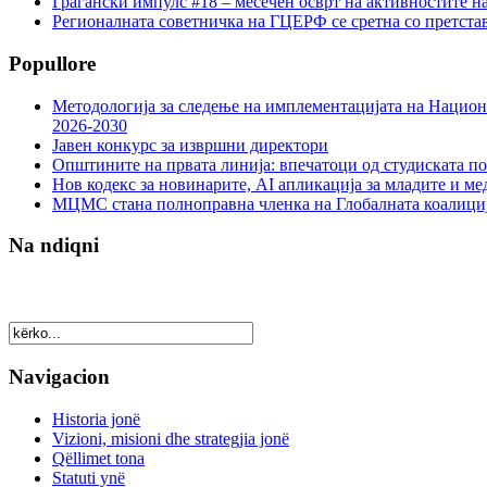
Граѓански импулс #18 – месечен осврт на активностите н
Регионалната советничка на ГЦЕРФ се сретна со претс
Popullore
Методологија за следење на имплементацијата на Национа
2026-2030
Јавен конкурс за извршни директори
Општините на првата линија: впечатоци од студиската по
Нов кодекс за новинарите, AI апликација за младите и м
МЦМС стана полноправна членка на Глобалната коалици
Na ndiqni
Navigacion
Historia jonë
Vizioni, misioni dhe strategjia jonë
Qëllimet tona
Statuti ynë