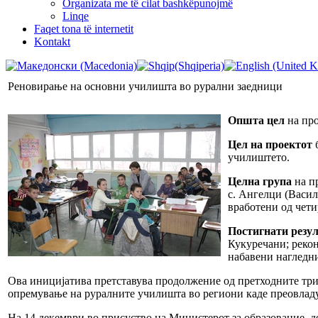
Organizata me të cilat bashkëpunojmë
Linqe
Faqet tona të internetit
Kontakt
Реновирање на основни училишта во рурални заедници
Општа цел
на про
Цел на проектот
б
училиштето.
Целна група
на пр
с. Ангелци (Васил
вработени од чет
Постигнати резу
Кукуречани; рекон
набавени нагледни
Овa иницијатива претставува продолжение од претходните три
опремување на руралните училишта во региони каде преовладу
На 14 декември во присуство на Министерот за образование, д