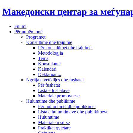
Македонски центар за меѓун
Fillimi
Për punën tonë
Programet
Konsultime dhe trajnime
Për konsultimet dhe trajnimet
Metodologjia
Tema
Konsultantë
Kalendari
Deklaruan...
Ngritja e vetëdijes dhe fushatat
Për fushatat
Lista e fushatave
Materiale promovuese
Hulumtime dhe publikime
Për hulumtimet dhe publikimet
Lista e hulumtimeve dhe publikimeve
Hulumtime
Materiale resurse
Praktikat qytetare