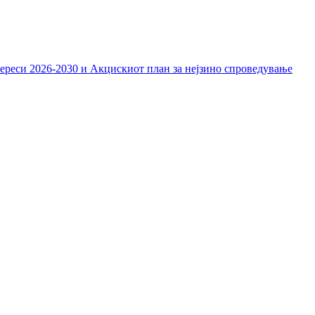
тереси 2026-2030 и Акцискиот план за нејзино спроведување