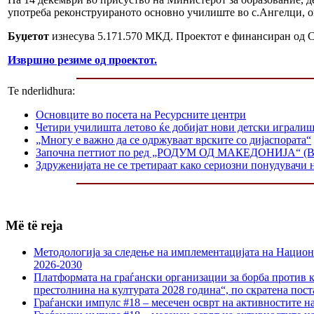
употреба реконструираното основно училиште во с.Ангелци, 
Буџетот
изнесува 5.171.570 МКД. Проектот е финансиран од 
Извршно резиме од проектот.
Te nderlidhura:
Основците во посета на Ресурсните центри
Четири училишта летово ќе добијат нови детски играли
„Многу е важно да се одржуваат врските со дијаспората“
Започна петтиот по ред „РОДУМ ОД МАКЕДОНИЈА“ (Birt
Здруженијата не се третираат како сериозни понудувачи
Më të reja
Методологија за следење на имплементацијата на Национа
2026-2030
Платформата на граѓански организации за борба против к
престолнина на културата 2028 година“, по скратена пост
Граѓански импулс #18 – месечен осврт на активностите н