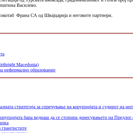
општина Василево.
Сокотаб Франа СА од Швајцарија и неговите партнери.
шта
hright Macedonia)
 на неформално образование
лната стратегија за спречување на корупцијата и судирот на ин
орупцијата бара веднаш да се стопира донесувањето на Предлог-
апка
а грантистите