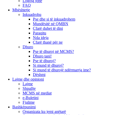
Logoja jonë
FAQ
Mbështetje
Inkuadrohu
Pse dhe si të inkuadrohem
Mundësitë në QMBN
Çfarë duhet të dini
Paraqitu
Nda ideja
Çfarë thanë për ne
Dhuro
Pse të dhuroj në MCMS?
Dhuro tani!
Pse të dhuroj?
Si mund të dhuroj?
Si mund të dhurojë ndërmarrja ime?
Dëshmi
Lajme dhe opinioni
Lajme
Shpallje
MCMS në mediat
e-Buletini
Fjalime
Bashkëpunimi
Organizata ku jemi anëtarë