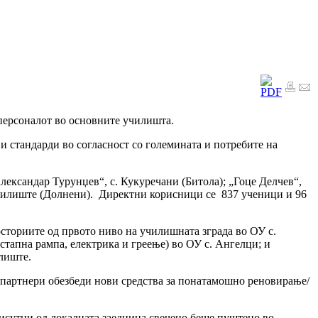
 персоналот во основните училишта.
 стандарди во согласност со големината и потребите на
ександар Турунџев“, с. Кукуречани (Битола); „Гоце Делчев“,
Црнилиште (Долнени). Директни корисници се 837 ученици и 96
осториите од првото ниво на училишната зграда во ОУ с.
тапна рампа, електрика и греење) во ОУ с. Ангелци; и
лиште.
 партнери обезбеди нови средства за понатамошно реновирање/
рисутни од локалната заедница свечено беше пуштено во