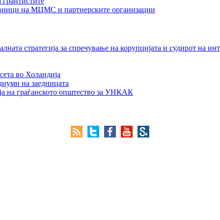
а грантистите
тавници на МЦМС и партнерските организации
лната стратегија за спречување на корупцијата и судирот на ин
сета во Холандија
едиуми на заедницата
ја на граѓанското општество за УНКАК