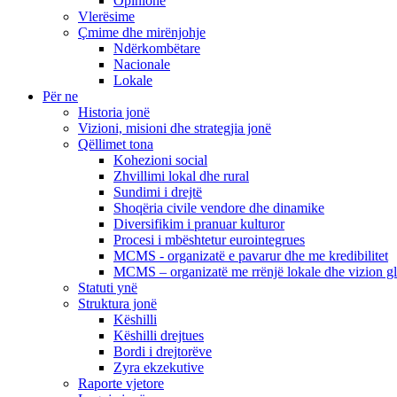
Opinione
Vlerësime
Çmime dhe mirënjohje
Ndërkombëtare
Nacionale
Lokale
Për ne
Historia jonë
Vizioni, misioni dhe strategjia jonë
Qëllimet tona
Kohezioni social
Zhvillimi lokal dhe rural
Sundimi i drejtë
Shoqëria civile vendore dhe dinamike
Diversifikim i pranuar kulturor
Procesi i mbështetur eurointegrues
MCMS - organizatë e pavarur dhe me kredibilitet
MCMS – organizatë me rrënjë lokale dhe vizion g
Statuti ynë
Struktura jonë
Këshilli
Këshilli drejtues
Bordi i drejtorëve
Zyra ekzekutive
Raporte vjetore