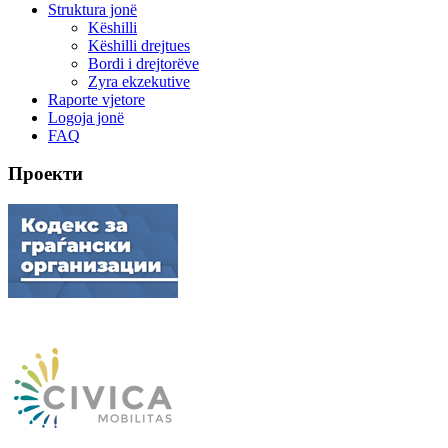
Struktura jonë
Këshilli
Këshilli drejtues
Bordi i drejtorëve
Zyra ekzekutive
Raporte vjetore
Logoja jonë
FAQ
Проекти