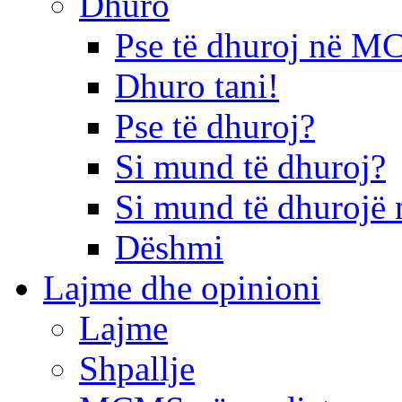
Dhuro
Pse të dhuroj në 
Dhuro tani!
Pse të dhuroj?
Si mund të dhuroj?
Si mund të dhurojë 
Dëshmi
Lajme dhe opinioni
Lajme
Shpallje