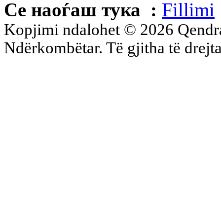
Се наоѓаш тука :
Fillimi
Kopjimi ndalohet © 2026 Qend
Ndërkombëtar. Të gjitha të drejta