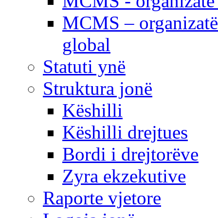
MCMS - organizatë e
MCMS – organizatë 
global
Statuti ynë
Struktura jonë
Këshilli
Këshilli drejtues
Bordi i drejtorëve
Zyra ekzekutive
Raporte vjetore