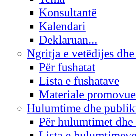
Konsultantë
Kalendari
Deklaruan...
Ngritja e vetëdijes dhe
Për fushatat
Lista e fushatave
Materiale promovue
Hulumtime dhe publi
Për hulumtimet dhe
Lista e hulumtimev