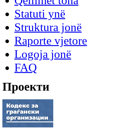
Qëllimet tona
Statuti ynë
Struktura jonë
Raporte vjetore
Logoja jonë
FAQ
Проекти