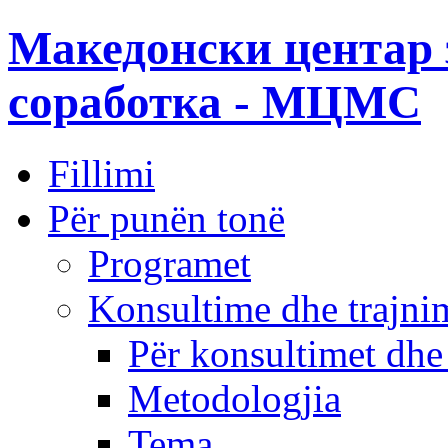
Македонски центар 
соработка - МЦМС
Fillimi
Për punën tonë
Programet
Konsultime dhe trajni
Për konsultimet dhe
Metodologjia
Tema