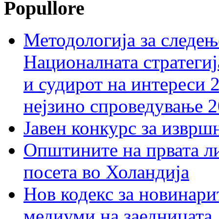
Popullore
Методологија за следењ
Националната стратегиј
и судирот на интереси 
нејзино спроведување 
Јавен конкурс за изврш
Општините на првата ли
посета во Холандија
Нов кодекс за новинарит
медиуми на заедницата