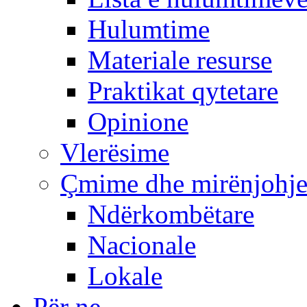
Hulumtime
Materiale resurse
Praktikat qytetare
Opinione
Vlerësime
Çmime dhe mirënjohj
Ndërkombëtare
Nacionale
Lokale
Për ne