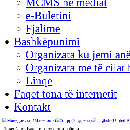
MCMS në mediat
e-Buletini
Fjalime
Bashkëpunimi
Organizata ku jemi anë
Organizata me të cila
Linqe
Faqet tona të internetit
Kontakt
Доверба во Владата и локални избори