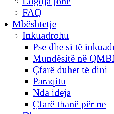
Logoja jonë
FAQ
Mbështetje
Inkuadrohu
Pse dhe si të inkua
Mundësitë në QMB
Çfarë duhet të dini
Paraqitu
Nda ideja
Çfarë thanë për ne