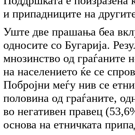
Поддршката е поизразена 
и припадниците на другите
Уште две прашања беа вклу
односите со Бугарија. Рез
мнозинство од граѓаните н
на населението ќе се спров
Побројни меѓу нив се етн
половина од граѓаните, одн
во негативен правец (53,6
основа на етничката припа