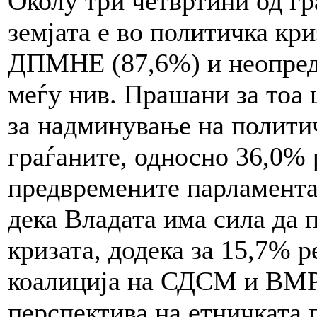
Околу три четвртини од гр
земјата е во политичка к
ДПМНЕ (87,6%) и неопреде
меѓу нив. Прашани за тоа 
за надминување на политич
граѓаните, односно 36,0% 
предвремените парламента
дека Владата има сила да 
кризата, додека за 15,7%
коалиција на СДСМ и ВМ
перспектива на етничката 