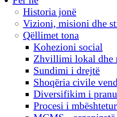
Historia jonë
Vizioni, misioni dhe st
Qëllimet tona
Kohezioni social
Zhvillimi lokal dhe 
Sundimi i drejtë
Shoqëria civile ven
Diversifikim i pranu
Procesi i mbështetur