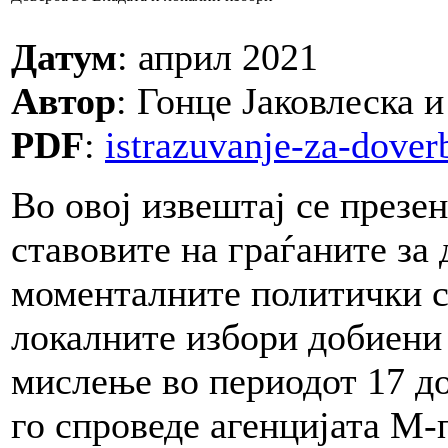
Датум
: април 2021
Автор
: Гонце Јаковлеска 
PDF
:
istrazuvanje-za-doverb
Во овој извештај се презе
ставовите на граѓаните за 
моменталните политички с
локалните избори добиени
мислење во периодот 17 д
го спроведе агенцијата М-