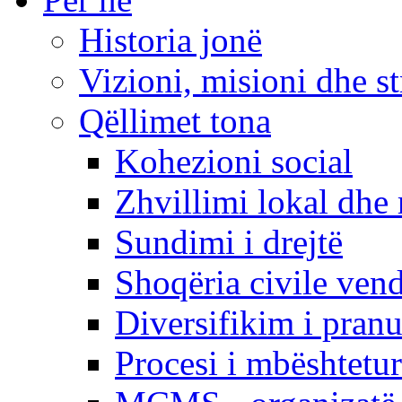
Historia jonë
Vizioni, misioni dhe st
Qëllimet tona
Kohezioni social
Zhvillimi lokal dhe 
Sundimi i drejtë
Shoqëria civile ven
Diversifikim i pranu
Procesi i mbështetur