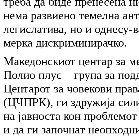
треба да биде пренесена н
нема развиено темелна ан
легислатива, но и однесу-в
мерка дискриминирачко.
Македонскиот центар за м
Полио плус – група за под
Центарот за човекови пра
(ЦЧПРК), ги здружија сили
на јавноста кон проблемот
и да ги започнат неопходн