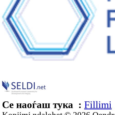
Се наоѓаш тука :
Fillimi