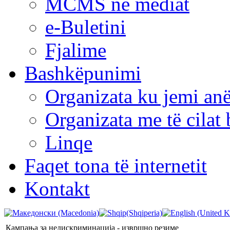
MCMS në mediat
e-Buletini
Fjalime
Bashkëpunimi
Organizata ku jemi anë
Organizata me të cila
Linqe
Faqet tona të internetit
Kontakt
Кампања за недискриминација - извршно резиме