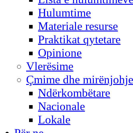
Hulumtime
Materiale resurse
Praktikat qytetare
Opinione
Vlerësime
Çmime dhe mirënjohj
Ndërkombëtare
Nacionale
Lokale
Për ne