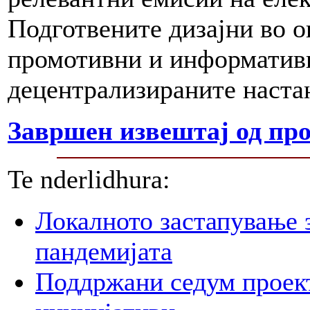
Подготвените дизајни во ов
промотивни и информативн
децентрализираните наста
Завршен извештај од про
Te nderlidhura:
Локалното застапување 
пандемијата
Поддржани седум проект