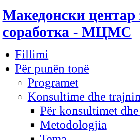
Македонски центар 
соработка - МЦМС
Fillimi
Për punën tonë
Programet
Konsultime dhe trajni
Për konsultimet dhe
Metodologjia
Tema