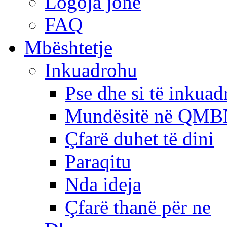
Logoja jonë
FAQ
Mbështetje
Inkuadrohu
Pse dhe si të inkua
Mundësitë në QMB
Çfarë duhet të dini
Paraqitu
Nda ideja
Çfarë thanë për ne