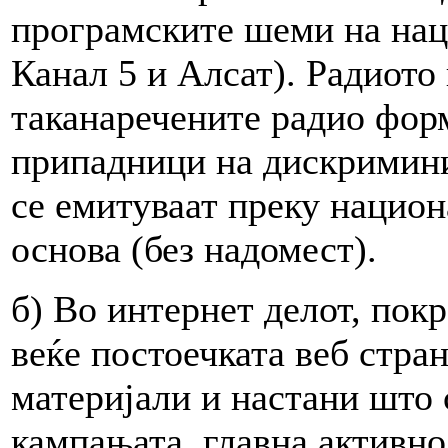
програмските шеми на нац
Канал 5 и Алсат). Радиото
таканаречените радио форм
припадници на дискримини
се емитуваат преку национ
основа (без надомест).
б) Во интернет делот, пок
веќе постоечката веб стра
материјали и настани што 
кампањата, главна активно