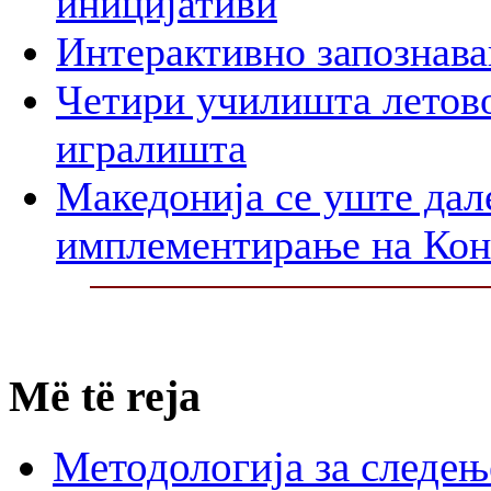
иницијативи
Интерактивно запознава
Четири училишта летово
игралишта
Македонија се уште дал
имплементирање на Ко
Më të reja
Методологија за следењ