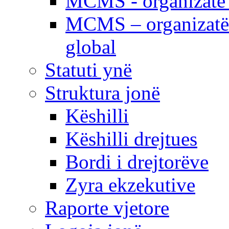
MCMS - organizatë e
MCMS – organizatë 
global
Statuti ynë
Struktura jonë
Këshilli
Këshilli drejtues
Bordi i drejtorëve
Zyra ekzekutive
Raporte vjetore