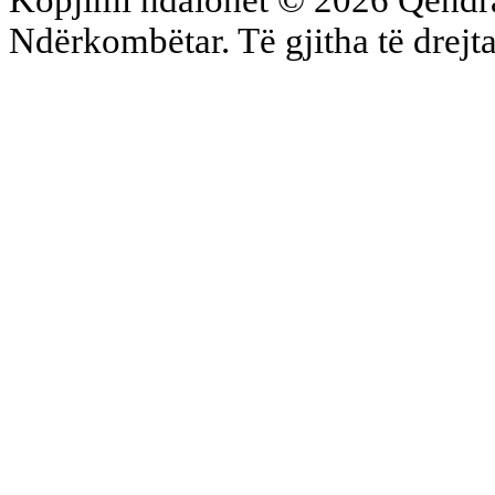
Kopjimi ndalohet © 2026 Qend
Ndërkombëtar. Të gjitha të drejta