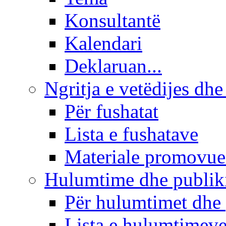
Konsultantë
Kalendari
Deklaruan...
Ngritja e vetëdijes dhe
Për fushatat
Lista e fushatave
Materiale promovue
Hulumtime dhe publi
Për hulumtimet dhe
Lista e hulumtimev