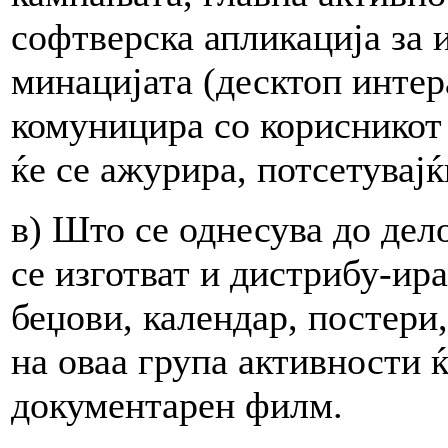
софтверска апликација за 
минацијата (десктоп интера
комуницира со корисникот 
ќе се ажурира, потсетувајќ
в) Што се однесува до дел
се изготват и дистрибу-ир
беџови, календар, постери
на оваа група активности ќ
документарен филм.