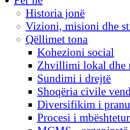
Historia jonë
Vizioni, misioni dhe st
Qëllimet tona
Kohezioni social
Zhvillimi lokal dhe 
Sundimi i drejtë
Shoqëria civile ven
Diversifikim i pranu
Procesi i mbështetur