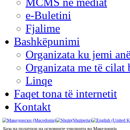
MCMS në mediat
e-Buletini
Fjalime
Bashkëpunimi
Organizata ku jemi anë
Organizata me të cila
Linqe
Faqet tona të internetit
Kontakt
База на податоци на основните училишта во Македонија