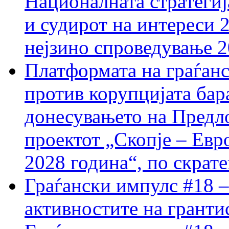
Националната стратегиј
и судирот на интереси 
нејзино спроведување 
Платформата на граѓанс
против корупцијата бар
донесувањето на Предло
проектот „Скопје – Евр
2028 година“, по скрат
Граѓански импулс #18 –
активностите на гранти