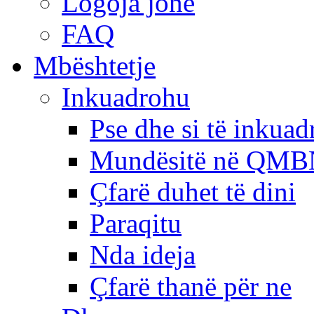
Logoja jonë
FAQ
Mbështetje
Inkuadrohu
Pse dhe si të inkua
Mundësitë në QMB
Çfarë duhet të dini
Paraqitu
Nda ideja
Çfarë thanë për ne