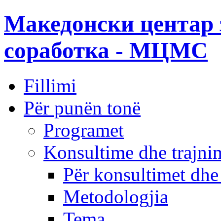
Македонски центар 
соработка - МЦМС
Fillimi
Për punën tonë
Programet
Konsultime dhe trajni
Për konsultimet dhe
Metodologjia
Tema