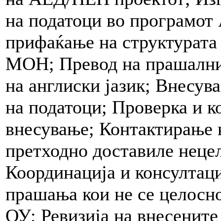
на податоци во програмот 
прифаќање на структурата 
МОН; Превод на прашални
на англиски јазик; Внесув
на податоци; Проверка и к
внесување; Контактирање 
претходно доставиле неце
Координација и консулта
прашања кои не се целосн
ОУ; Ревизија на внесените