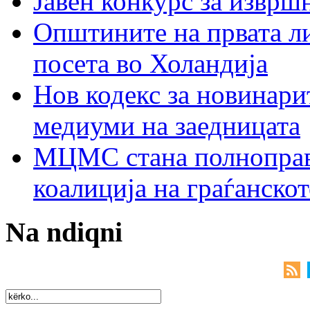
Јавен конкурс за изврш
Општините на првата ли
посета во Холандија
Нов кодекс за новинарит
медиуми на заедницата
МЦМС стана полноправн
коалиција на граѓанск
Na ndiqni