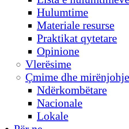
Hulumtime
Materiale resurse
Praktikat qytetare
Opinione
Vlerësime
Çmime dhe mirënjohj
Ndërkombëtare
Nacionale
Lokale
Për ne