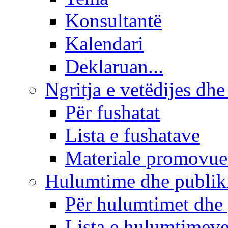
Konsultantë
Kalendari
Deklaruan...
Ngritja e vetëdijes dhe
Për fushatat
Lista e fushatave
Materiale promovue
Hulumtime dhe publi
Për hulumtimet dhe
Lista e hulumtimev