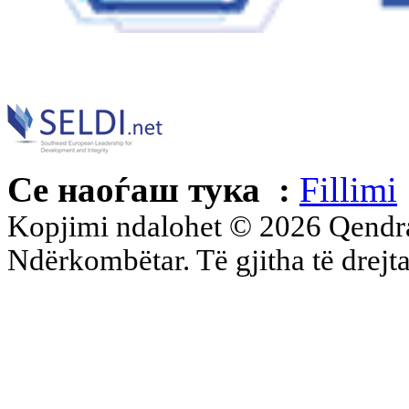
Се наоѓаш тука :
Fillimi
Kopjimi ndalohet © 2026 Qend
Ndërkombëtar. Të gjitha të drejta