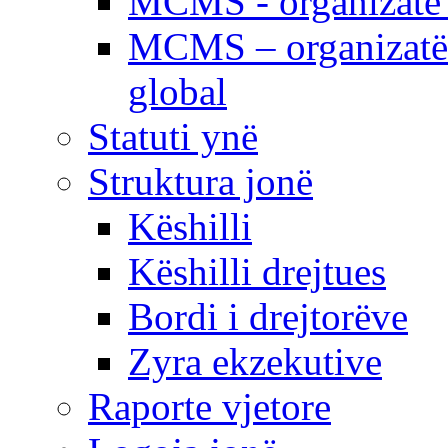
MCMS - organizatë e
MCMS – organizatë 
global
Statuti ynë
Struktura jonë
Këshilli
Këshilli drejtues
Bordi i drejtorëve
Zyra ekzekutive
Raporte vjetore