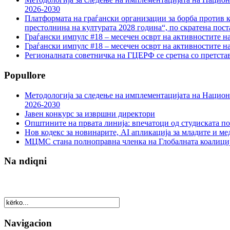
2026-2030
Платформата на граѓански организации за борба против к
престолнина на културата 2028 година“, по скратена пост
Граѓански импулс #18 – месечен осврт на активностите н
Граѓански импулс #18 – месечен осврт на активностите н
Регионалната советничка на ГЦЕРФ се сретна со претс
Popullore
Методологија за следење на имплементацијата на Национа
2026-2030
Јавен конкурс за извршни директори
Општините на првата линија: впечатоци од студиската по
Нов кодекс за новинарите, AI апликација за младите и м
МЦМС стана полноправна членка на Глобалната коалици
Na ndiqni
Navigacion