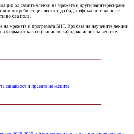
рмации од самите членки на мрежата и други заинтересирани
ивни потреби со цел вестите да бидат ефикасни и да не се
ти во ова поле.
те на мрежата и програмата БНТ. Врз база на научените лекции
 и форматот како и (финансиска) одржливост на вестите.
 еднаквост и правата на жените
тереси 2026-2030 и Акцискиот план за нејзино спроведување