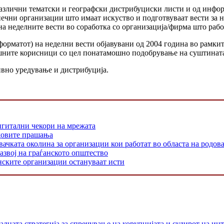
различни тематски и географски дистрибуциски листи и од инфо
нечни организации што имаат искуство и подготвуваат вести за н
на неделните вести во соработка со организација/фирма што рабо
 форматот) на неделни вести објавувани од 2004 година во рамки
ашните корисници со цел понатамошно подобрување на суштината
ивно уредување и дистрибуција.
игитални чекори на мрежата
одовите прашања
 околина за организации кои работат во областа на родовата
азвој на граѓанското општество
нските организации остануваат исти
лната стратегија за спречување на корупцијата и судирот на ин