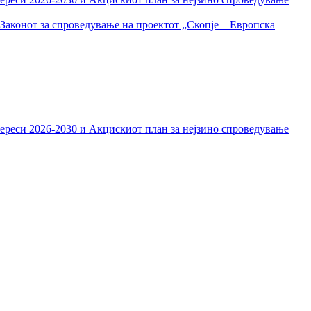
Законот за спроведување на проектот „Скопје – Европска
тереси 2026-2030 и Акцискиот план за нејзино спроведување