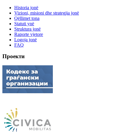
Historia jonë
Vizioni, misioni dhe strategjia jonë
Qëllimet tona
Statuti ynë
Struktura jonë
Raporte vjetore
Logoja jonë
FAQ
Проекти