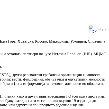
Црна Гора, Хрватска, Косово, Македонија, Романија, Словенија
енки и останати партнери во Југо Источна Евро¬па (ЈИЕ). МЦМС
т.
), други релевантни граѓански организации и јавноста.
атегории: вести, фандрејзинг, обучувачки и едукативни можности
т брза и јасна информација за тековни можности во областа на
ДН членки како и други заинтересирани ГО (сегашна листа има
е објавуваат два пати месечно или вкупно 19 изданија до
ување или здружени со наредното редовно издание.