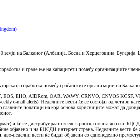
 земји на Балканот (Албанија, Босна и Херцеговина, Бугарија, 
, соработка и граде-ње на капацитети помеѓу организациите чл
кторската соработка помеѓу граѓанските организации на Балкано
IT, EOS, EHO, AIDRom, OAR, WAWY, CRNVO, CNVOS KCSF, VESTA
ekly e-mail alerts). Неделните вести ќе се состојат од четири к
о главните податоци на која основа корисниците можат да добија
ионот.
ормат) и ќе се дистрибуираат по електронска пошта до сите БЦС
иде објавено и на БЦСДН интернет страна. Неделните вести ќе с
и, дво-неделни вести ќе бидат објавени со еднонеделно премост