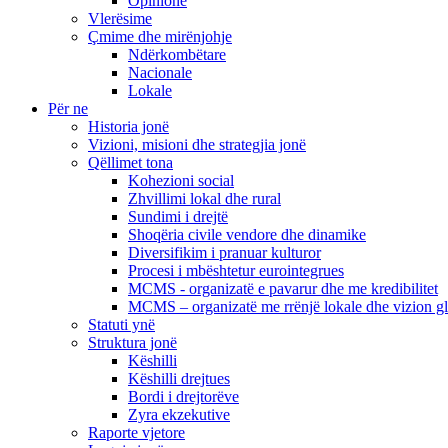
Opinione
Vlerësime
Çmime dhe mirënjohje
Ndërkombëtare
Nacionale
Lokale
Për ne
Historia jonë
Vizioni, misioni dhe strategjia jonë
Qëllimet tona
Kohezioni social
Zhvillimi lokal dhe rural
Sundimi i drejtë
Shoqëria civile vendore dhe dinamike
Diversifikim i pranuar kulturor
Procesi i mbështetur eurointegrues
MCMS - organizatë e pavarur dhe me kredibilitet
MCMS – organizatë me rrënjë lokale dhe vizion g
Statuti ynë
Struktura jonë
Këshilli
Këshilli drejtues
Bordi i drejtorëve
Zyra ekzekutive
Raporte vjetore