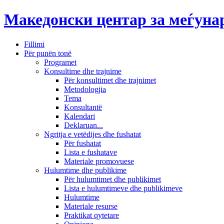
Македонски центар за меѓун
Fillimi
Për punën tonë
Programet
Konsultime dhe trajnime
Për konsultimet dhe trajnimet
Metodologjia
Tema
Konsultantë
Kalendari
Deklaruan...
Ngritja e vetëdijes dhe fushatat
Për fushatat
Lista e fushatave
Materiale promovuese
Hulumtime dhe publikime
Për hulumtimet dhe publikimet
Lista e hulumtimeve dhe publikimeve
Hulumtime
Materiale resurse
Praktikat qytetare