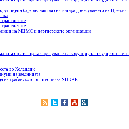
орупцијата бара веднаш да се стопира донесувањето на Предлог-
апка
а грантистите
а грантистите
тавници на МЦМС и партнерските организации
лната стратегија за спречување на корупцијата и судирот на ин
сета во Холандија
едиуми на заедницата
ја на граѓанското општество за УНКАК