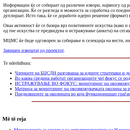
Информации ќе се собираат од различни извори, најмногу од 
организации. Ќе се разгледа и можноста за соработка со поеди
дуплираат. Исто така, ќе се доработи идејно решение (формат) 
Оваа активност ќе се базира врз позитивните искуства (како и
од тие искуства се предвидува и истражување (анкета) на сег
МЦМС ќе биде одговорен за собирање и селекција на вести, н
Завршен извештај од проектот
.
Te nderlidhura:
Членките на БЦСДН разговараа за идните стратешки и д
Во каква средина работат организациите чиј фокус се р
ИСТРАЖУВАЊЕ ВО ФОКУС: мониторинг на овозможувачката
Матрица за мониторинг на овозможувачката околина за р
Предизвиците за околината во која функционираат граѓа
Më të reja
Методологија за следење на имплементацијата на Национа