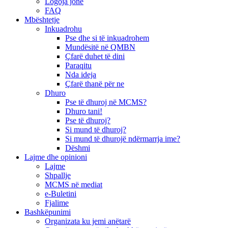
Logoja jonë
FAQ
Mbështetje
Inkuadrohu
Pse dhe si të inkuadrohem
Mundësitë në QMBN
Çfarë duhet të dini
Paraqitu
Nda ideja
Çfarë thanë për ne
Dhuro
Pse të dhuroj në MCMS?
Dhuro tani!
Pse të dhuroj?
Si mund të dhuroj?
Si mund të dhurojë ndërmarrja ime?
Dëshmi
Lajme dhe opinioni
Lajme
Shpallje
MCMS në mediat
e-Buletini
Fjalime
Bashkëpunimi
Organizata ku jemi anëtarë