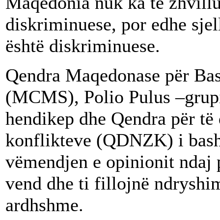
Maqedonia nuk ka të zhvillua
diskriminuese, por edhe sje
është diskriminuese.
Qendra Maqedonase për Ba
(MCMS), Polio Pulus –grupi
hendikep dhe Qendra për të d
konflikteve (QDNZK) i bashk
vëmendjen e opinionit ndaj 
vend dhe ti fillojnë ndrysh
ardhshme.