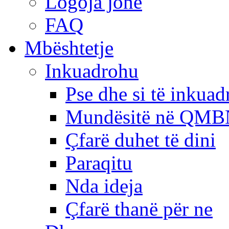
Logoja jonë
FAQ
Mbështetje
Inkuadrohu
Pse dhe si të inkua
Mundësitë në QMB
Çfarë duhet të dini
Paraqitu
Nda ideja
Çfarë thanë për ne