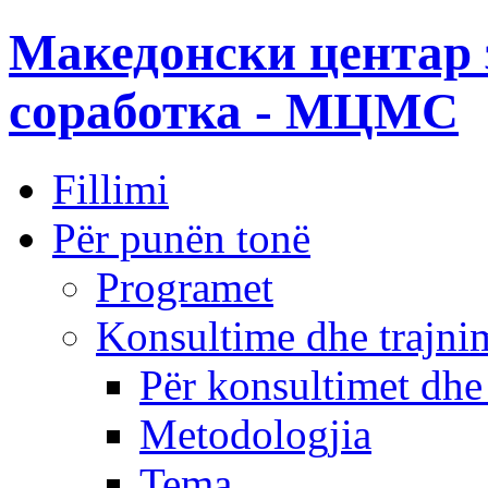
Македонски центар 
соработка - МЦМС
Fillimi
Për punën tonë
Programet
Konsultime dhe trajni
Për konsultimet dhe
Metodologjia
Tema