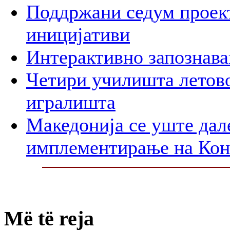
Поддржани седум проект
иницијативи
Интерактивно запознава
Четири училишта летово
игралишта
Македонија се уште дал
имплементирање на Ко
Më të reja