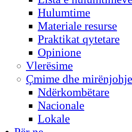
Hulumtime
Materiale resurse
Praktikat qytetare
Opinione
Vlerësime
Çmime dhe mirënjohj
Ndërkombëtare
Nacionale
Lokale
Për ne