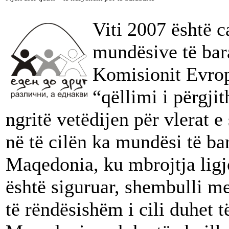
Viti 2007 është c
mundësive të bara
Komisionit Evrop
“qëllimi i përgji
ngritë vetëdijen për vlerat e
në të cilën ka mundësi të bar
Maqedonia, ku mbrojtja lig
është siguruar, shembulli me
të rëndësishëm i cili duhet t