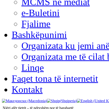
MCMS në mediat
e-Buletini
Fjalime
Bashkëpunimi
Organizata ku jemi anë
Organizata me të cila
Linqe
Faqet tona të internetit
Kontakt
Njëri afër tjetrit – të ndryshëm por të barabartë