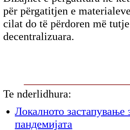
për përgatitjen e materialev
cilat do të përdoren më tutje
decentralizuara.
Te nderlidhura:
Локалното застапување 
пандемијата