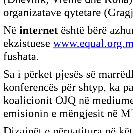
organizatave qytetare (Gragj
Në
internet
është bërë azhu
ekzistuese
www.equal.org.
fushata.
Sa i përket pjesës së marrë
konferencës për shtyp, ka p
koalicionit OJQ në mediume
emisionin e mëngjesit në M
Dizajnët e përgatitura në kët