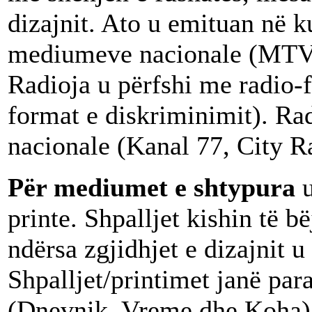
dizajnit. Ato u emituan në 
mediumeve nacionale (MTV, 
Radioja u përfshi me radio-
format e diskriminimit). Ra
nacionale (Kanal 77, City R
Për mediumet e shtypura
printe. Shpalljet kishin të b
ndërsa zgjidhjet e dizajnit u
Shpalljet/printimet janë par
(Dnevnik, Vreme dhe Koha), 