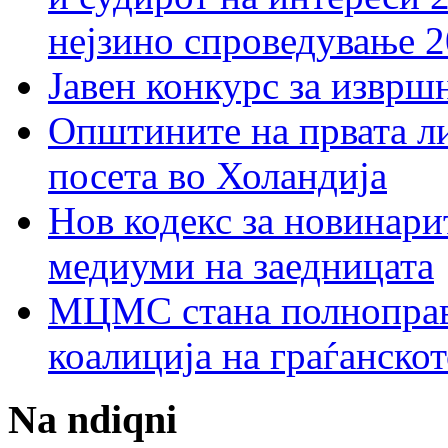
нејзино спроведување 
Јавен конкурс за изврш
Општините на првата ли
посета во Холандија
Нов кодекс за новинарит
медиуми на заедницата
МЦМС стана полноправн
коалиција на граѓанск
Na ndiqni