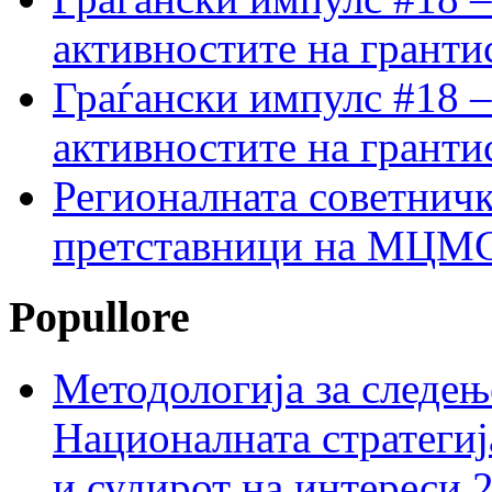
активностите на гранти
Граѓански импулс #18 –
активностите на гранти
Регионалната советничк
претставници на МЦМС 
Popullore
Методологија за следењ
Националната стратегиј
и судирот на интереси 