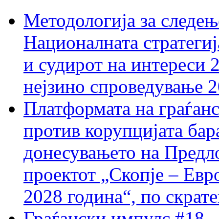
Методологија за следењ
Националната стратегиј
и судирот на интереси 
нејзино спроведување 
Платформата на граѓанс
против корупцијата бар
донесувањето на Предло
проектот „Скопје – Евр
2028 година“, по скрат
Граѓански импулс #18 –