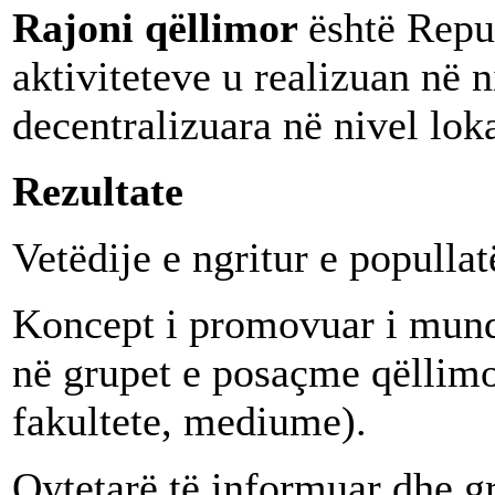
Rajoni qëllimor
është Repu
aktiviteteve u realizuan në n
decentralizuara në nivel loka
Rezultate
Vetëdije e ngritur e popullat
Koncept i promovuar i mundë
në grupet e posaçme qëllimor
fakultete, mediume).
Qytetarë të informuar dhe g