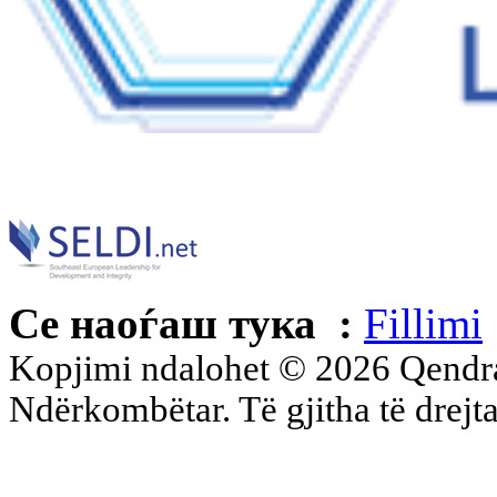
Се наоѓаш тука :
Fillimi
Kopjimi ndalohet © 2026 Qend
Ndërkombëtar. Të gjitha të drejta