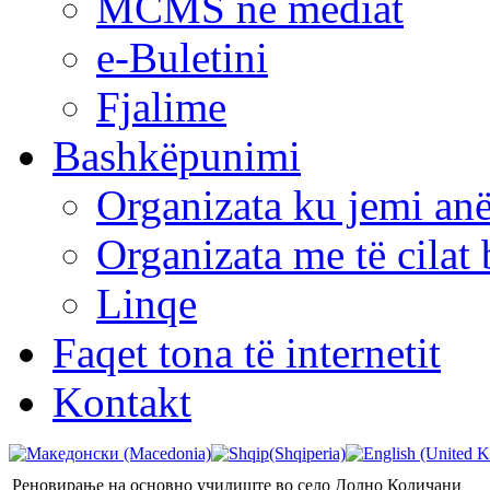
MCMS në mediat
e-Buletini
Fjalime
Bashkëpunimi
Organizata ku jemi anë
Organizata me të cila
Linqe
Faqet tona të internetit
Kontakt
Реновирање на основно училиште во село Долно Количани