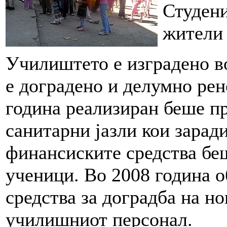
Студени
жители 
Училиштето е изградено во
е доградено и делумно рен
година реализиран беше пр
санитарни јазли кои зарад
финансиските средства беш
ученици. Во 2008 година 
средства за доградба на но
училишниот персонал.