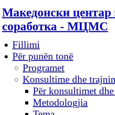
Македонски центар 
соработка - МЦМС
Fillimi
Për punën tonë
Programet
Konsultime dhe trajni
Për konsultimet dhe
Metodologjia
Tema