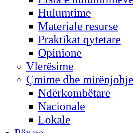
Hulumtime
Materiale resurse
Praktikat qytetare
Opinione
Vlerësime
Çmime dhe mirënjohj
Ndërkombëtare
Nacionale
Lokale
Për ne