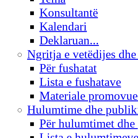
Konsultantë
Kalendari
Deklaruan...
Ngritja e vetëdijes dhe
Për fushatat
Lista e fushatave
Materiale promovue
Hulumtime dhe publi
Për hulumtimet dhe
Lista e hulumtimev