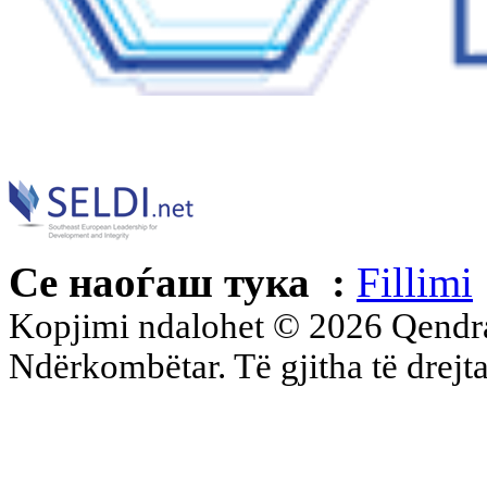
Се наоѓаш тука :
Fillimi
Kopjimi ndalohet © 2026 Qend
Ndërkombëtar. Të gjitha të drejta