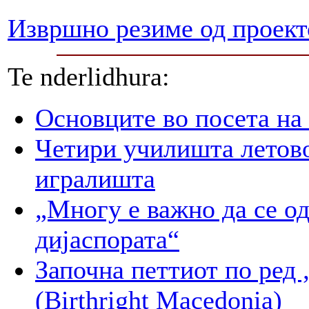
Извршно резиме од проект
Te nderlidhura:
Основците во посета на
Четири училишта летово
игралишта
„Многу е важно да се о
дијаспората“
Започна петтиот по 
(Birthright Macedonia)