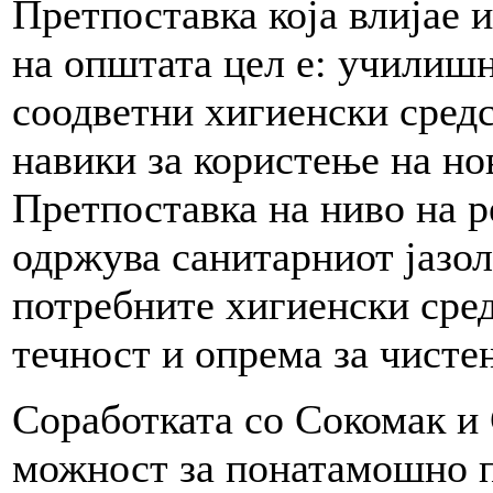
Претпоставка која влијае 
на општата цел е: училиш
соодветни хигиенски средс
навики за користење на но
Претпоставка на ниво на р
одржува санитарниот јазол
потребните хигиенски сред
течност и опрема за чистењ
Соработката со Сокомак и 
можност за понатамошно п