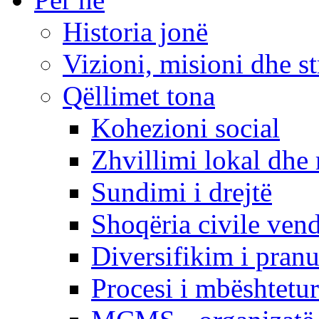
Historia jonë
Vizioni, misioni dhe st
Qëllimet tona
Kohezioni social
Zhvillimi lokal dhe 
Sundimi i drejtë
Shoqëria civile ven
Diversifikim i pranu
Procesi i mbështetur