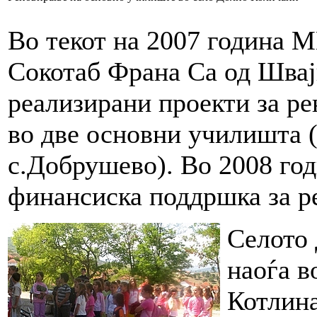
Во текот на 2007 година 
Сокотаб Франа Са од Швајц
реализирани проекти за ре
во две основни училишта 
с.Добрушево). Во 2008 год
финансиска поддршка за р
Селото 
наоѓа в
Котлина