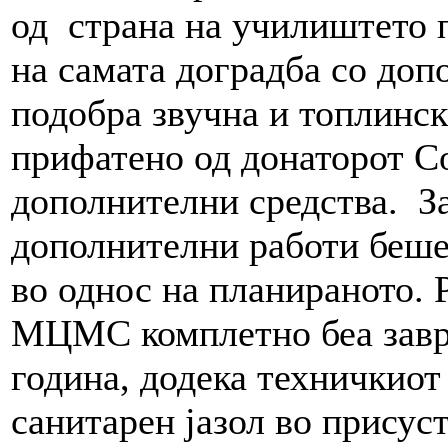
од страна на училиштето
на самата доградба со доп
подобра звучна и топлинск
прифатено од донаторот Со
дополнителни средства. За
дополнителни работи беше
во однос на планираното.
МЦМС комплетно беа завр
година, додека техничкиот
санитарен јазол во присус