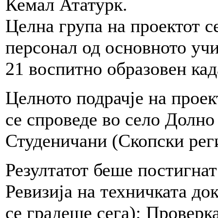
Кемал Ататурк.
Целна група на проектот 
персонал од основното уч
21 воспитно образовен кад
Целното подрачје на проек
се спроведе во село Долн
Студеничани (Скопски рег
Резултатот беше постигнат
Ревизија на техничката до
се градеше сега); Проверк