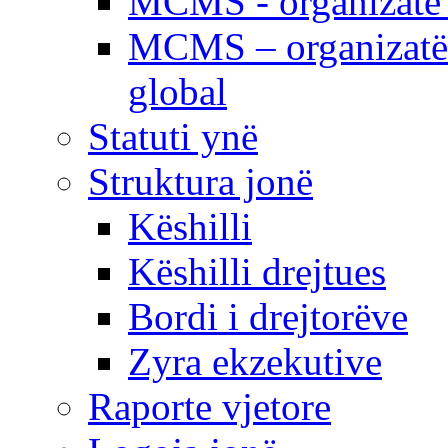
MCMS - organizatë e
MCMS – organizatë 
global
Statuti ynë
Struktura jonë
Këshilli
Këshilli drejtues
Bordi i drejtorëve
Zyra ekzekutive
Raporte vjetore