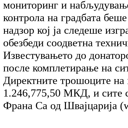
мониторинг и набљудување
контрола на градбата беш
надзор кој ја следеше изгр
обезбеди соодветна технич
Известувањето до донатор
после комплетирање на си
Директните трошоците на 
1.246,775,50 МКД, и сите 
Франа Са од Швајцарија (