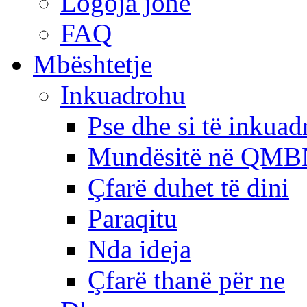
Logoja jonë
FAQ
Mbështetje
Inkuadrohu
Pse dhe si të inkua
Mundësitë në QMB
Çfarë duhet të dini
Paraqitu
Nda ideja
Çfarë thanë për ne