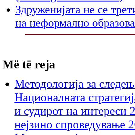
Здруженијата не се трет
на неформално образов
Më të reja
Методологија за следењ
Националната стратегиј
и судирот на интереси 
нејзино спроведување 