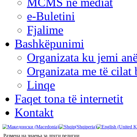
MCMS në mediat
e-Buletini
Fjalime
Bashkëpunimi
Organizata ku jemi anë
Organizata me të cila
Linqe
Faqet tona të internetit
Kontakt
Размена на знаења за други религии