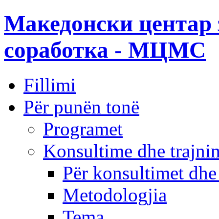
Македонски центар 
соработка - МЦМС
Fillimi
Për punën tonë
Programet
Konsultime dhe trajni
Për konsultimet dhe
Metodologjia
Tema