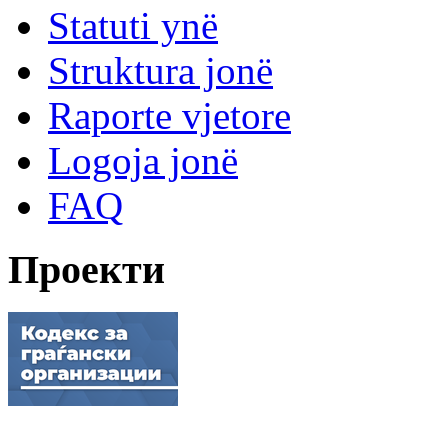
Statuti ynë
Struktura jonë
Raporte vjetore
Logoja jonë
FAQ
Проекти