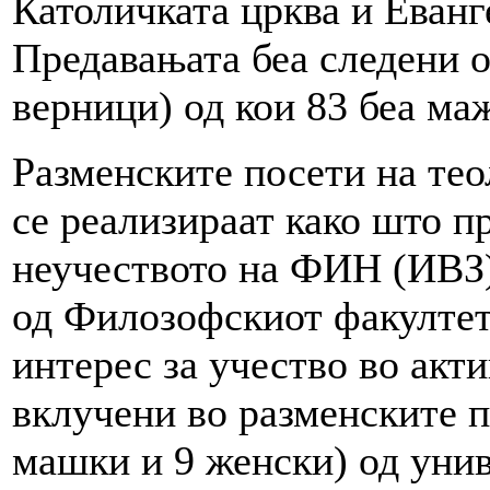
Католичката црква и Еванг
Предавањата беа следени о
верници) од кои 83 беа маж
Разменските посети на те
се реализираат како што п
неучеството на ФИН (ИВЗ)
од Филозофскиот факултет
интерес за учество во акти
вклучени во разменските п
машки и 9 женски) од уни