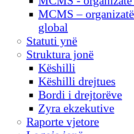
MCMS - organizatë e
MCMS – organizatë 
global
Statuti ynë
Struktura jonë
Këshilli
Këshilli drejtues
Bordi i drejtorëve
Zyra ekzekutive
Raporte vjetore