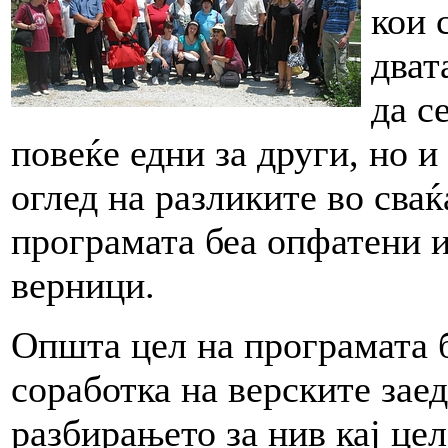
кои 
дват
да с
повеќе едни за други, но и
оглед на разликите во сва
програмата беа опфатени и
верници.
Општа цел на програмата б
соработка на верските зае
разбирањето за нив кај це