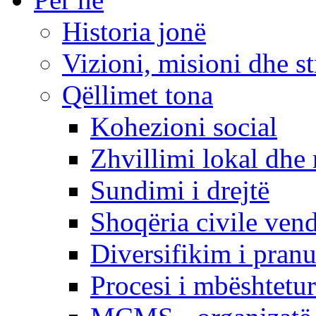
Historia jonë
Vizioni, misioni dhe st
Qëllimet tona
Kohezioni social
Zhvillimi lokal dhe 
Sundimi i drejtë
Shoqëria civile ven
Diversifikim i pranu
Procesi i mbështetur