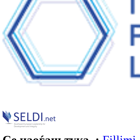
Се наоѓаш тука :
Fillimi