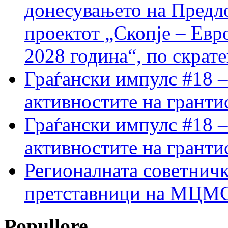
донесувањето на Предло
проектот „Скопје – Евр
2028 година“, по скрат
Граѓански импулс #18 –
активностите на гранти
Граѓански импулс #18 –
активностите на гранти
Регионалната советничк
претставници на МЦМС 
Popullore