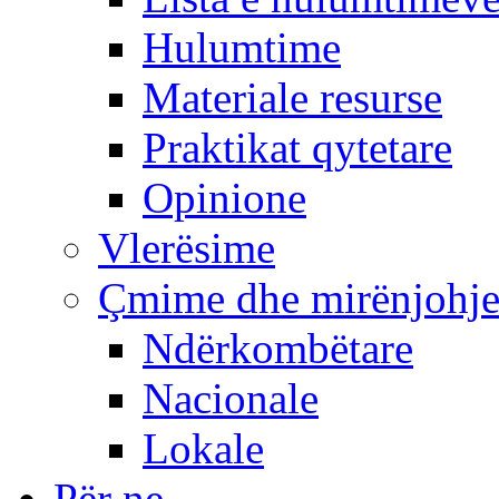
Hulumtime
Materiale resurse
Praktikat qytetare
Opinione
Vlerësime
Çmime dhe mirënjohj
Ndërkombëtare
Nacionale
Lokale
Për ne