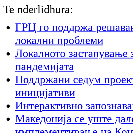
Te nderlidhura:
ГРЦ го поддржа решава
локални проблеми
Локалното застапување 
пандемијата
Поддржани седум проект
иницијативи
Интерактивно запознава
Македонија се уште дал
имплементирање на Ко