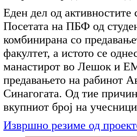
Еден дел од активностите 
Посетата на ПБФ од студе
комбинирана со предавање
факултет, а истото се одне
манастирот во Лешок и ЕМЦ
предавањето на рабинот Ав
Синагогата. Од тие причин
вкупниот број на учесници
Извршно резиме од проект