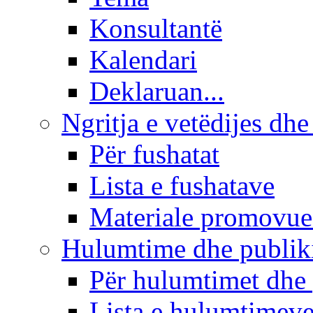
Konsultantë
Kalendari
Deklaruan...
Ngritja e vetëdijes dhe
Për fushatat
Lista e fushatave
Materiale promovue
Hulumtime dhe publi
Për hulumtimet dhe
Lista e hulumtimev