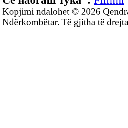
Kopjimi ndalohet © 2026 Qend
Ndërkombëtar. Të gjitha të drejta