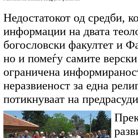
Недостатокот од средби, к
информации на двата теол
богословски факултет и Фа
но и помеѓу самите верски
ограничена информираност
неразвиеност за една рели
потикнуваат на предрасуди
Прек
разв