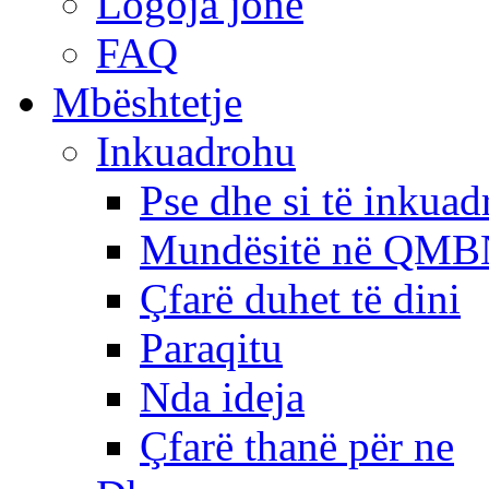
Logoja jonë
FAQ
Mbështetje
Inkuadrohu
Pse dhe si të inkua
Mundësitë në QMB
Çfarë duhet të dini
Paraqitu
Nda ideja
Çfarë thanë për ne