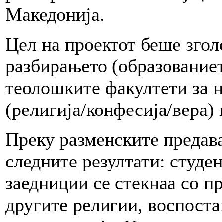
Македонија.
Цел на проектот беше згол
разбирањето (образованиет
теолошките факултети за н
(религија/конфесија/вера) 
Преку разменските предав
следните резултати: студе
заедниции се стекнаа со п
другите религии, воспоста