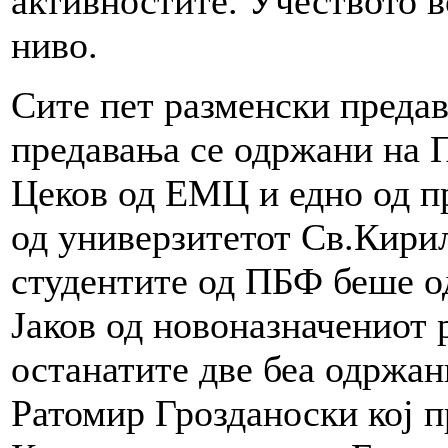
активностите. Учеството в
ниво.
Сите пет разменски предав
предавања се одржани на 
Цеков од ЕМЦ и едно од п
од универзитетот Св.Кирил
студентите од ПБФ беше о
Јаков од новоназначениот 
останатите две беа одржан
Ратомир Грозданоски кој 