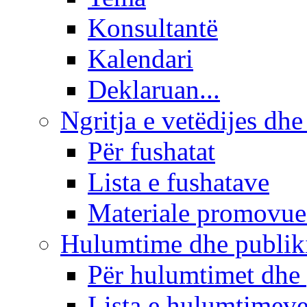
Konsultantë
Kalendari
Deklaruan...
Ngritja e vetëdijes dhe
Për fushatat
Lista e fushatave
Materiale promovue
Hulumtime dhe publi
Për hulumtimet dhe
Lista e hulumtimev