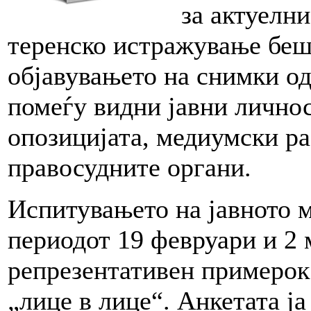
за актуелн
теренско истражување беш
објавувањето на снимки о
помеѓу видни јавни личнос
опозицијата, медиумски р
правосудните органи.
Испитувањето на јавното 
периодот 19 февруари и 2 
репрезентативен примерок
„лице в лице“. Анкетата ја