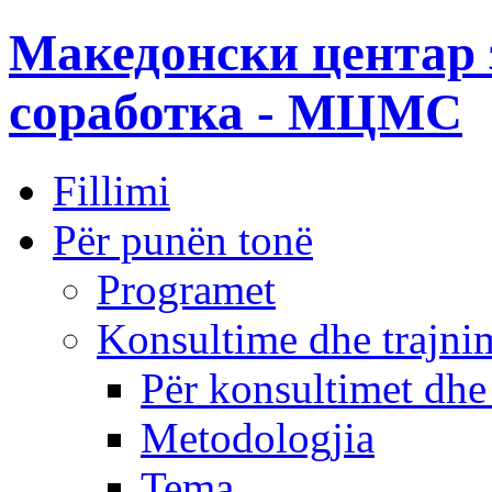
Македонски центар 
соработка - МЦМС
Fillimi
Për punën tonë
Programet
Konsultime dhe trajni
Për konsultimet dhe
Metodologjia
Tema