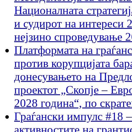
Националната стратегиј
и судирот на интереси 
нејзино спроведување 
Платформата на граѓанс
против корупцијата бар
донесувањето на Предло
проектот „Скопје – Евр
2028 година“, по скрат
Граѓански импулс #18 –
активностите на гранти