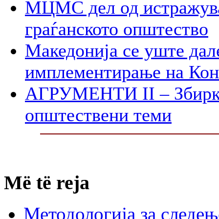
МЦМС дел од истражува
граѓанското општество
Македонија се уште дал
имплементирање на Ко
АГРУМЕНТИ II – Збирк
општествени теми
Më të reja
Методологија за следењ