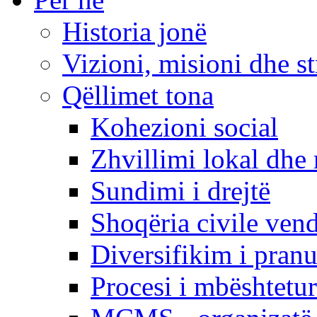
Historia jonë
Vizioni, misioni dhe st
Qëllimet tona
Kohezioni social
Zhvillimi lokal dhe 
Sundimi i drejtë
Shoqëria civile ven
Diversifikim i pranu
Procesi i mbështetur