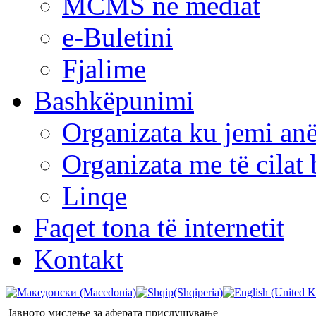
MCMS në mediat
e-Buletini
Fjalime
Bashkëpunimi
Organizata ku jemi anë
Organizata me të cila
Linqe
Faqet tona të internetit
Kontakt
Јавното мислење за аферата прислушување