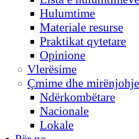
Hulumtime
Materiale resurse
Praktikat qytetare
Opinione
Vlerësime
Çmime dhe mirënjohj
Ndërkombëtare
Nacionale
Lokale
Për ne