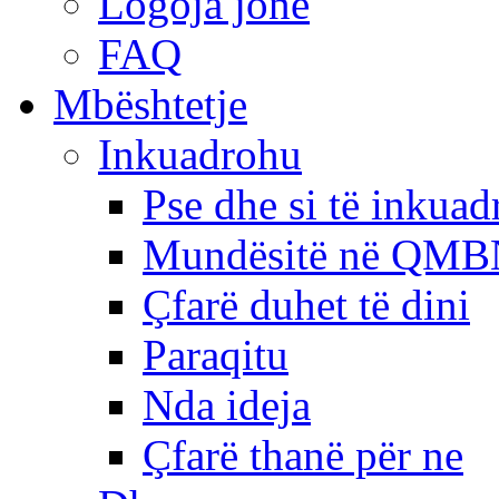
Logoja jonë
FAQ
Mbështetje
Inkuadrohu
Pse dhe si të inkua
Mundësitë në QMB
Çfarë duhet të dini
Paraqitu
Nda ideja
Çfarë thanë për ne