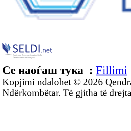
Се наоѓаш тука :
Fillimi
Kopjimi ndalohet © 2026 Qend
Ndërkombëtar. Të gjitha të drejta