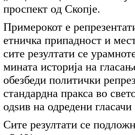
проспект од Скопје.
Примерокот е репрезентати
етничка припадност и мес
сите резултати се урамнот
мината историја на гласањ
обезбеди политички репре
стандардна пракса во свет
одѕив на одредени гласачи
Сите резултати се подложн