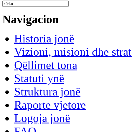
Navigacion
Historia jonë
Vizioni, misioni dhe strat
Qëllimet tona
Statuti ynë
Struktura jonë
Raporte vjetore
Logoja jonë
FAQ