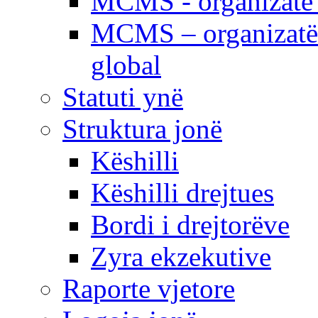
MCMS - organizatë e
MCMS – organizatë 
global
Statuti ynë
Struktura jonë
Këshilli
Këshilli drejtues
Bordi i drejtorëve
Zyra ekzekutive
Raporte vjetore