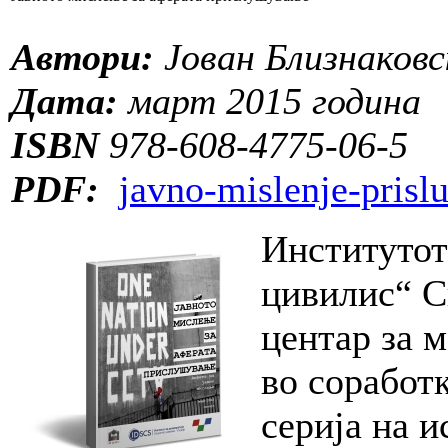
Автори:
Јован Близнаков
Дата:
март 2015 година
ISBN
978-608-4775-06-5
PDF:
javno-mislenje-prisl
Институтот
цивилис“ С
центар за 
во соработк
серија на 